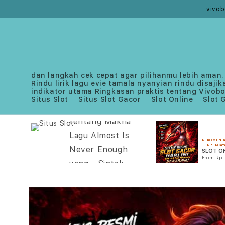
Pahami mchc
vivob
adalah secara lebih
presisi: arti umum
Harga Galon Aqua:
Panduan Pilih yang
dan langkah cek cepat agar pilihanmu lebih aman
Masuk Akal untuk
Rindu
lirik lagu evie tamala nyanyian rindu dis
indikator utama Ringkasan praktis tentang Vivob
Kebutuhanmu
Situs Slot
Situs Slot Gacor
Slot Online
Slot 
Ringkasan praktis
tentang Makna
Lagu Almost Is
REKOMENDA
TERPERCAY
Never Enough
SLOT O
From Rp.
yang…
Sintak
Discovery Learning
Skip to
Rangkuman harga
product
galon aqua yang
information
membantu