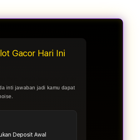
ot Gacor Hari Ini
agu Evie Tamala Nyanyian Rindu
da inti jawaban jadi kamu dapat
noise.
ukan Deposit Awal