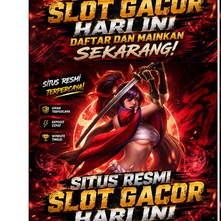
Open
media
4
in
modal