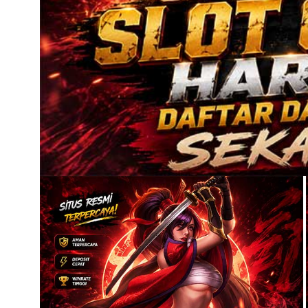
Open
media
1
in
modal