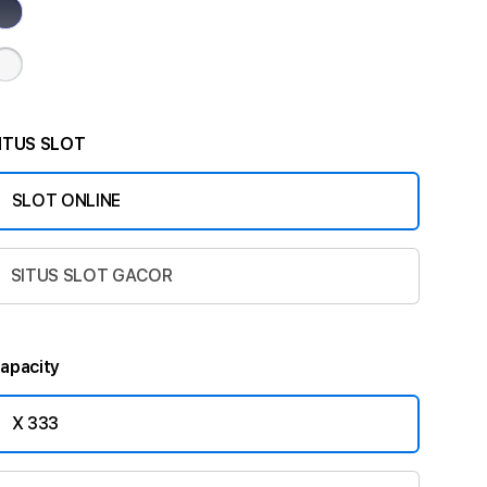
ITUS SLOT
SLOT ONLINE
SITUS SLOT GACOR
apacity
X 333