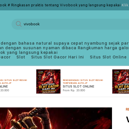
ook # Ringkasan praktis tentang Vivobook yang langsung kepakai
Klik
. dengan bahasa natural supaya cepat nyambung sejak pa
ajikan dengan susunan nyaman dibaca Rangkuman harga ga
ook yang langsung kepakai
Gacor
Slot
Situs Slot Gacor Hari Ini
Situs Slot Online
SI SITUS SLOT RESMI
REKOMENDASI SITUS SLOT RESMI
A AUTO JP
TERPERCAYA AUTO JP
NLINE
SITUS SLOT ONLINE
 20.000
From Rp. 20.000
R