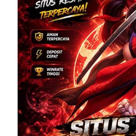
sebelum checkout:
indikator utama
Butuh referensi
cek hs code?
From Rp. 20.000 Rp