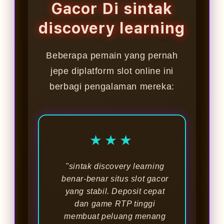
Gacor Di sintak
discovery learning
Beberapa pemain yang pernah
jepe diplatform slot online ini
berbagi pengalaman mereka:
★★★
"sintak discovery learning
benar-benar situs slot gacor
yang stabil. Deposit cepat
dan game RTP tinggi
membuat peluang menang