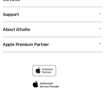
sintak discovery learning
SLOT ONLINE
Support
AppleCare+
SITUS SLOT GACOR
Corporate
SLOT GACOR
About iStudio
My Account
Slot Online
SITUS SLOT ONLINE
Collection & Delivery
Elush Service Provider
SITUS SLOT GACOR
Apple Premium Partner
About Us
Returns & Exchanges
Financing Options
SLOT GACOR TERPOPULER
Find an iStudio near you
Contact Us
Trade-in
SLOT
Why Shop at iStudio
FAQ
Traveller’s Reservation
Elush Corporate Website
Privacy Policy
Site Terms of Use