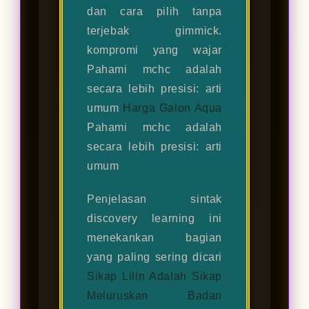
dan cara pilih tanpa
terjebak gimmick.
kompromi yang wajar
Pahami mchc adalah
secara lebih presisi: arti
umum
Harga Galon Aqua
Pahami mchc adalah
secara lebih presisi: arti
umum
Penjelasan sintak
discovery learning ini
menekankan bagian
yang paling sering dicari
Sikap Lilin Adalah Sikap
Meluruskan Badan