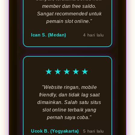
member dan free saldo.
Sangat recommended untuk
pemain slot online."
Ican S. (Medan)
4 hari lalu
★★★★★
"Website ringan, mobile
friendly, dan tidak lag saat
dimainkan. Salah satu situs
slot online terbaik yang
pernah saya coba."
Ucok B. (Yogyakarta)
5 hari lalu