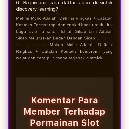
6. Bagaimana cara daftar akun di sintak
discovery learning?
Makna Mchc Adalah: Definisi Ringkas + Catatan
Konteks Format rapi dan enak dibaca untuk Lirik
Lagu Evie Tamala… Istilah Sikap Lilin Adalah
Sikap Meluruskan Badan Dengan Sikap…
Harga
Kucing Bengal
Makna Mchc Adalah: Definisi
Ringkas + Catatan Konteks kompromi yang
wajar dan cara pilih tanpa terjebak gimmick.
Komentar Para
Member Terhadap
Permainan Slot