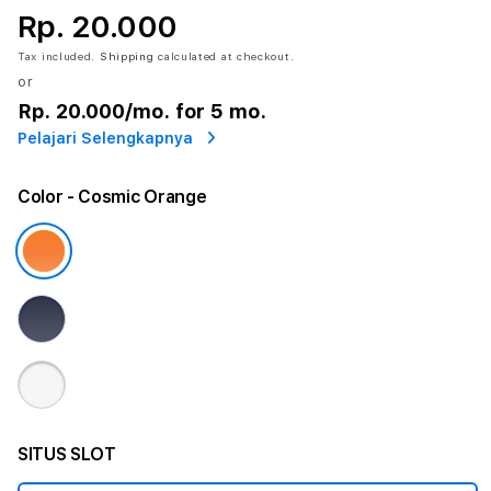
Rp. 20.000
Tax included.
Shipping
calculated at checkout.
or
Rp. 20.000
/mo. for 5 mo.
Pelajari Selengkapnya
Color
- Cosmic Orange
SITUS SLOT