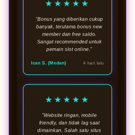
★★★★★
"Bonus yang diberikan cukup
banyak, terutama bonus new
member dan free saldo.
Sangat recommended untuk
pemain slot online."
Ican S. (Medan)
4 hari lalu
★★★★★
"Website ringan, mobile
friendly, dan tidak lag saat
dimainkan. Salah satu situs