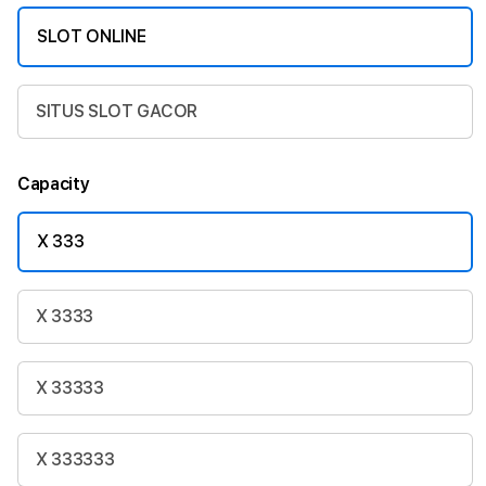
SLOT ONLINE
SITUS SLOT GACOR
Capacity
X 333
X 3333
X 33333
X 333333