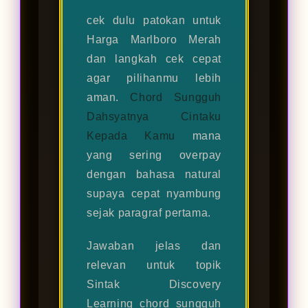
cek dulu patokan untuk
Harga Marlboro Merah
dan langkah cek cepat
agar pilihanmu lebih
aman.
Chord Sungguh
Dahsyatnya Cintaku
Kepada Kamu
mana
yang sering overpay
dengan bahasa natural
supaya cepat nyambung
sejak paragraf pertama.
Jawaban jelas dan
relevan untuk topik
Sintak Discovery
Learning chord sungguh