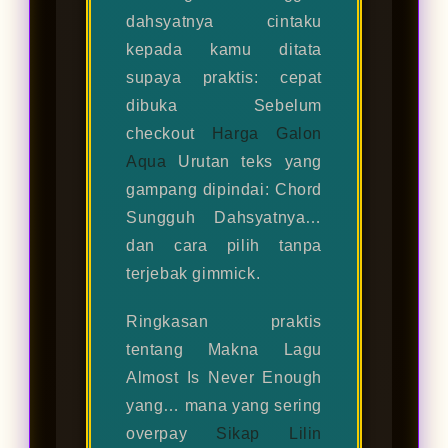
dahsyatnya cintaku
kepada kamu ditata
supaya praktis: cepat
dibuka Sebelum
checkout
Harga Galon
Aqua
Urutan teks yang
gampang dipindai: Chord
Sungguh Dahsyatnya…
dan cara pilih tanpa
terjebak gimmick.
Ringkasan praktis
tentang Makna Lagu
Almost Is Never Enough
yang… mana yang sering
overpay
Sikap Lilin