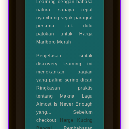
Learning dengan bahasa
natural supaya cepat
nyambung sejak paragraf
pertama. cek dulu
patokan untuk Harga
Marlboro Merah
Penjelasan sintak
discovery learning ini
menekankan bagian
yang paling sering dicari
Ringkasan praktis
tentang Makna Lagu
Almost Is Never Enough
yang… Sebelum
checkout
Harga Kucing
Bengal
Pembahasan