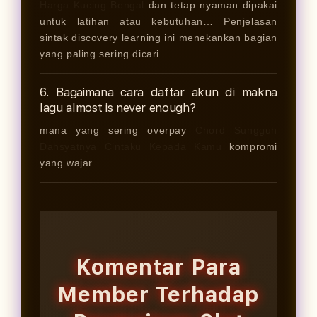
Harga Kucing Bengal
dan tetap nyaman dipakai
untuk latihan atau kebutuhan… Penjelasan
sintak discovery learning ini menekankan bagian
yang paling sering dicari
6. Bagaimana cara daftar akun di makna
lagu almost is never enough?
mana yang sering overpay
Chord Sungguh
Dahsyatnya Cintaku Kepada Kamu
kompromi
yang wajar
Komentar Para
Member Terhadap