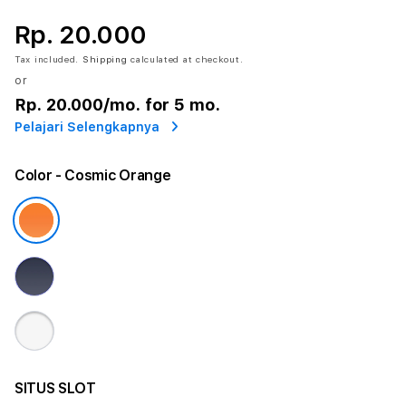
Rp. 20.000
Tax included.
Shipping
calculated at checkout.
or
Rp. 20.000
/mo. for 5 mo.
Pelajari Selengkapnya
Color
- Cosmic Orange
SITUS SLOT