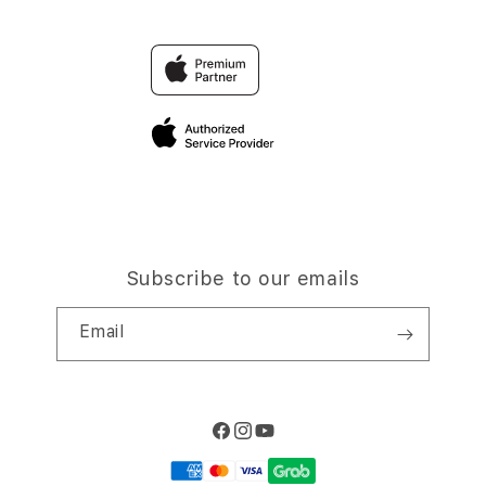
Contact Us
Trade-in
SLOT
Why Shop at iStudio
FAQ
Traveller’s Reservation
Elush Corporate Website
Privacy Policy
Site Terms of Use
Subscribe to our emails
Email
Facebook
Instagram
YouTube
Payment
methods