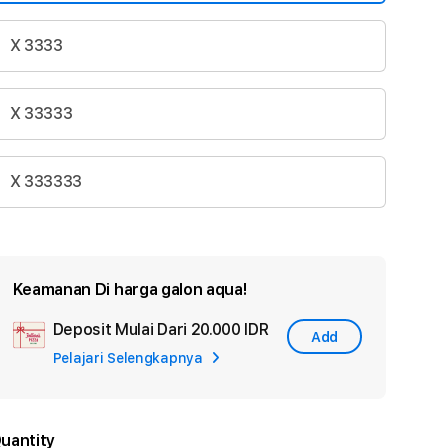
X 3333
X 33333
X 333333
Keamanan Di harga galon aqua!
Deposit Mulai Dari
20.000 IDR
Add
Add
Pelajari Selengkapnya
Apple
Care
uantity