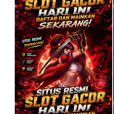
Open
media
4
in
modal