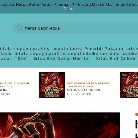
 aqua # Harga Galon Aqua: Panduan Pilih yang Masuk Akal untuk Keb
Disini
tata supaya praktis: cepat dibuka Pemutih Pakaian: Inti
amu ditata supaya praktis: cepat dibuka cek dulu patok
Gacor
Slot
Situs Slot Gacor Hari Ini
Situs Slot Online
SI SITUS SLOT RESMI
REKOMENDASI SITUS SLOT RESMI
A AUTO JP
TERPERCAYA AUTO JP
NLINE
SITUS SLOT ONLINE
 20.000
From Rp. 20.000
R