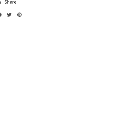
Share