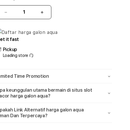
Decrease
Increase
quantity
quantity
for
for
harga
harga
galon
galon
et it fast
aqua
aqua
Pickup
#
#
Loading store
Harga
Harga
Galon
Galon
Aqua:
Aqua:
Panduan
Panduan
imited Time Promotion
Pilih
Pilih
yang
yang
pa keunggulan utama bermain di situs slot
Masuk
Masuk
acor harga galon aqua?
Akal
Akal
untuk
untuk
pakah Link Alternatif harga galon aqua
Kebutuhanmu
Kebutuhanmu
man Dan Terpercaya?