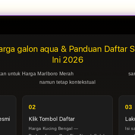
media
9
in
modal
arga galon aqua & Panduan Daftar Si
Ini 2026
kan untuk Harga Marlboro Merah
Harga Marlboro Merah
sam
namun tetap kontekstual
02
03
esmi
Klik Tombol Daftar
Lak
Harga Kucing Bengal —
Isi 