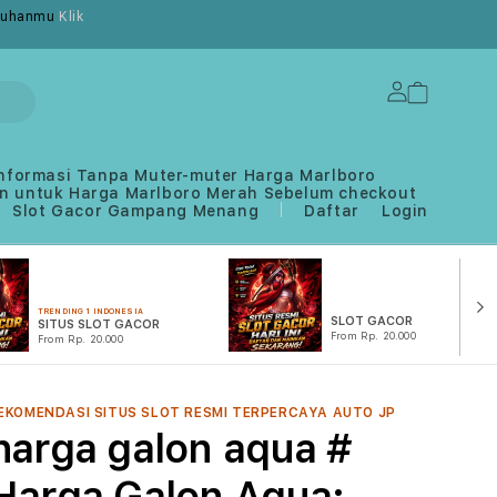
utuhanmu
Klik
Log
Cart
in
 Informasi Tanpa Muter-muter
Harga Marlboro
an untuk Harga Marlboro Merah Sebelum checkout
Slot Gacor Gampang Menang
Daftar
Login
TRENDING 1 INDONESIA
SLOT GACOR
SITUS SLOT GACOR
From Rp. 20.000
From Rp. 20.000
EKOMENDASI SITUS SLOT RESMI TERPERCAYA AUTO JP
harga galon aqua #
Harga Galon Aqua: