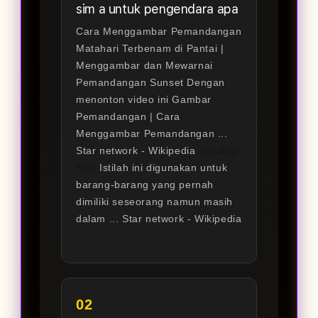
sim a untuk pengendara apa
Cara Menggambar Pemandangan
Matahari Terbenam di Pantai |
Menggambar dan Mewarnai
Pemandangan Sunset Dengan
menonton video ini Gambar
Pemandangan | Cara
Menggambar Pemandangan ...
Star network - Wikipedia
Topologi
Star
Istilah ini digunakan untuk
barang-barang yang pernah
dimiliki seseorang namun masih
dalam ... Star network - Wikipedia
02