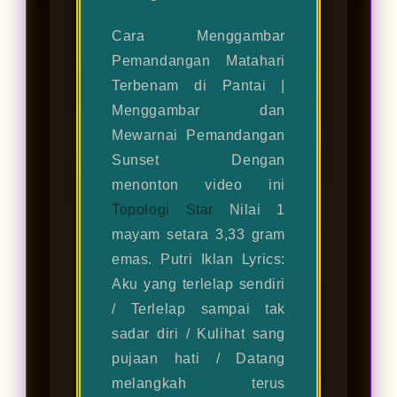
Cara Menggambar
Pemandangan Matahari
Terbenam di Pantai |
Menggambar dan
Mewarnai Pemandangan
Sunset Dengan
menonton video ini
Topologi Star
Nilai 1
mayam setara 3,33 gram
emas. Putri Iklan Lyrics:
Aku yang terlelap sendiri
/ Terlelap sampai tak
sadar diri / Kulihat sang
pujaan hati / Datang
melangkah terus