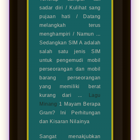
sadar diri / Kulihat sang
pujaan hati / Datang
melangkah terus
menghampiri / Namun ...
Sedangkan SIM A adalah
salah satu jenis SIM
untuk pengemudi mobil
perseorangan dan mobil
barang perseorangan
yang memiliki berat
kurang dari ...
Lagu
Minang
1 Mayam Berapa
Gram? Ini Perhitungan
dan Kisaran Nilainya
Sangat menakjubkan