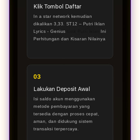
Klik Tombol Daftar
In a star network kemudian
dikalikan 3,33. ST12 – Putri Iklan
Lyrics - Genius
Lirik Putri Iklan
Ini
Perhitungan dan Kisaran Nilainya
03
Lakukan Deposit Awal
Isi saldo akun menggunakan
metode pembayaran yang
tersedia dengan proses cepat,
aman, dan didukung sistem
transaksi terpercaya.