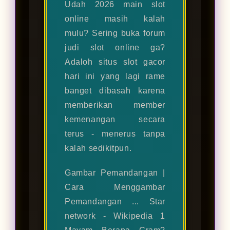
Udah 2026 main slot
online masih kalah
mulu? Sering buka forum
judi slot online ga?
Adaloh situs slot gacor
hari ini yang lagi rame
banget dibasah karena
memberikan member
kemenangan secara
terus - menerus tanpa
kalah sedikitpun.
Gambar Pemandangan |
Cara Menggambar
Pemandangan ... Star
network - Wikipedia 1