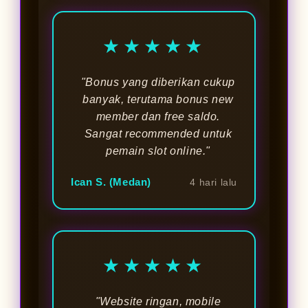
★★★★★
"Bonus yang diberikan cukup
banyak, terutama bonus new
member dan free saldo.
Sangat recommended untuk
pemain slot online."
Ican S. (Medan)
4 hari lalu
★★★★★
"Website ringan, mobile