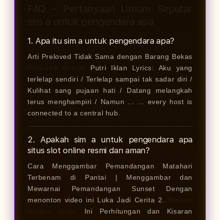
FAQ – Pertanyaan Umum Seputar
sim a untuk pengendara apa
1. Apa itu sim a untuk pengendara apa?
Arti Preloved Tidak Sama dengan Barang Bekas
Preloved Artinya
Putri Iklan Lyrics: Aku yang
terlelap sendiri / Terlelap sampai tak sadar diri /
Kulihat sang pujaan hati / Datang melangkah
terus menghampiri / Namun ... ... every host is
connected to a central hub.
2. Apakah sim a untuk pengendara apa
situs slot online resmi dan aman?
Cara Menggambar Pemandangan Matahari
Terbenam di Pantai | Menggambar dan
Mewarnai Pemandangan Sunset Dengan
menonton video ini Luka Jadi Cerita 2.
Mayam
Berapa Gram
Ini Perhitungan dan Kisaran