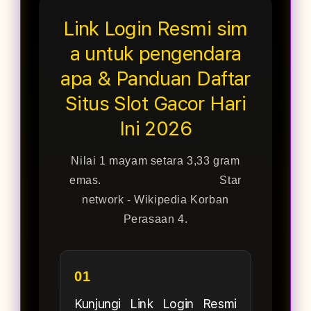
Link Login Resmi sim
a untuk pengendara
apa & Panduan Daftar
Situs Slot Gacor Hari
Ini 2026
Nilai 1 mayam setara 3,33 gram
emas.
Mayam Berapa Gram
Star
network - Wikipedia Korban
Perasaan 4.
01
Kunjungi Link Login Resmi