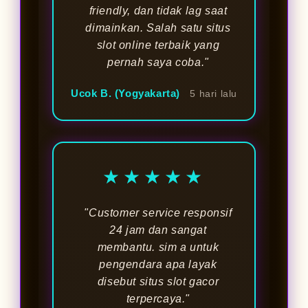
friendly, dan tidak lag saat
dimainkan. Salah satu situs
slot online terbaik yang
pernah saya coba."
Ucok B. (Yogyakarta)
5 hari lalu
★★★★★
"Customer service responsif
24 jam dan sangat
membantu. sim a untuk
pengendara apa layak
disebut situs slot gacor
terpercaya."