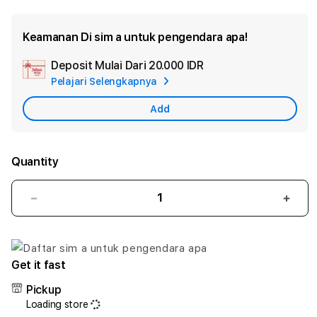
Keamanan Di sim a untuk pengendara apa!
Deposit Mulai Dari
20.000 IDR
Add
Pelajari Selengkapnya
Apple
Care
Add
Quantity
Decrease
Incr
quantity
quant
for
for
sim
sim
a
a
Get it fast
untuk
untu
Pickup
pengendara
peng
Loading store
apa
apa