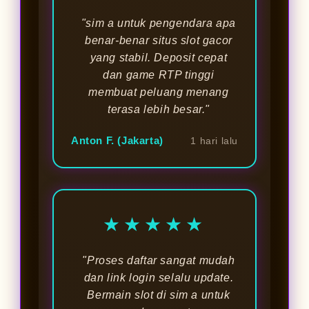
"sim a untuk pengendara apa
benar-benar situs slot gacor
yang stabil. Deposit cepat
dan game RTP tinggi
membuat peluang menang
terasa lebih besar."
Anton F. (Jakarta)
1 hari lalu
★★★★★
"Proses daftar sangat mudah
dan link login selalu update.
Bermain slot di sim a untuk