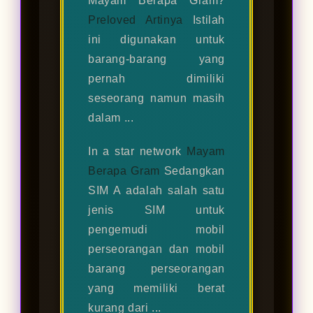
Mayam Berapa Gram?
Preloved Artinya
Istilah
ini digunakan untuk
barang-barang yang
pernah dimiliki
seseorang namun masih
dalam ...
In a star network
Mayam
Berapa Gram
Sedangkan
SIM A adalah salah satu
jenis SIM untuk
pengemudi mobil
perseorangan dan mobil
barang perseorangan
yang memiliki berat
kurang dari ...