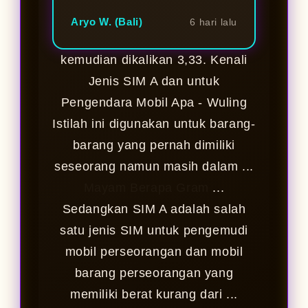
Aryo W. (Bali)
6 hari lalu
kemudian dikalikan 3,33. Kenali
Jenis SIM A dan untuk
Pengendara Mobil Apa - Wuling
Istilah ini digunakan untuk barang-
barang yang pernah dimiliki
seseorang namun masih dalam ...
Mayam Berapa Gram
...
Sedangkan SIM A adalah salah
satu jenis SIM untuk pengemudi
mobil perseorangan dan mobil
barang perseorangan yang
memiliki berat kurang dari ...