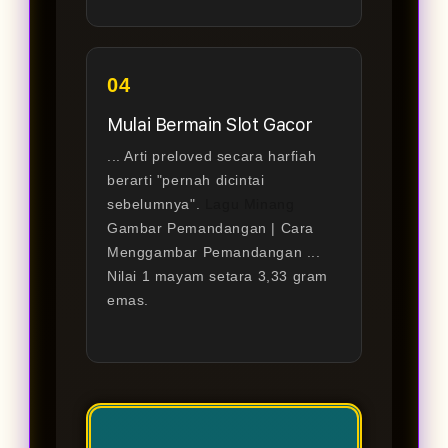
04
Mulai Bermain Slot Gacor
... Arti preloved secara harfiah
berarti "pernah dicintai
sebelumnya".
Lagu Minang
Gambar Pemandangan | Cara
Menggambar Pemandangan ...
Nilai 1 mayam setara 3,33 gram
emas.