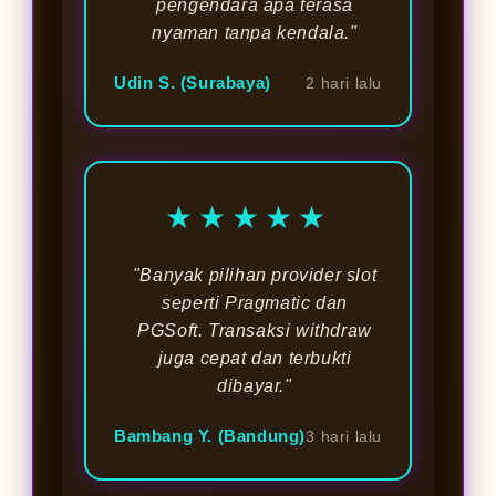
pengendara apa terasa
nyaman tanpa kendala."
Udin S. (Surabaya)
2 hari lalu
★★★★★
"Banyak pilihan provider slot
seperti Pragmatic dan
PGSoft. Transaksi withdraw
juga cepat dan terbukti
dibayar."
Bambang Y. (Bandung)
3 hari lalu