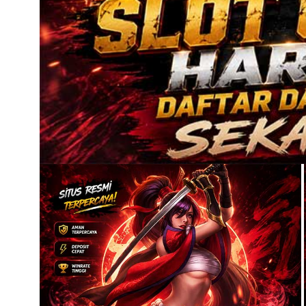
Open
media
1
in
modal