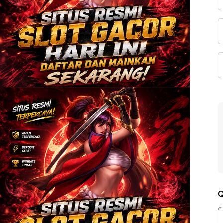
Open
media
3
in
modal
Q