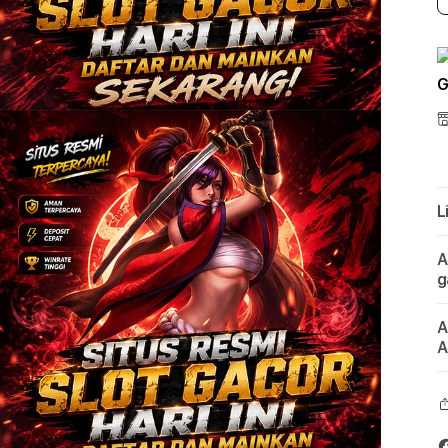
G
Open
media
5
in
modal
L
A
g
A
A