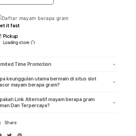
Decrease
Increase
quantity
quantity
for
for
mayam
mayam
berapa
berapa
et it fast
gram
gram
Pickup
#
#
Loading store
1
1
Mayam
Mayam
Berapa
Berapa
Gram?
Gram?
imited Time Promotion
Ini
Ini
Perhitungan
Perhitungan
pa keunggulan utama bermain di situs slot
dan
dan
acor mayam berapa gram?
Kisaran
Kisaran
Nilainya
Nilainya
pakah Link Alternatif mayam berapa gram
man Dan Terpercaya?
Share