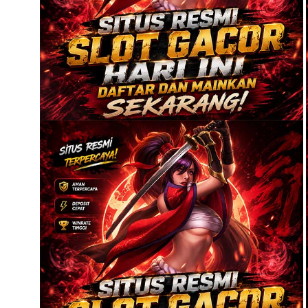
Open
media
2
in
modal