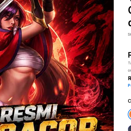
S
T
o
R
P
C