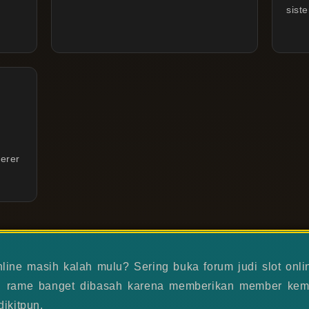
sist
erer
line masih kalah mulu? Sering buka forum judi slot onlin
agi rame banget dibasah karena memberikan member kem
ikitpun.