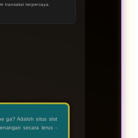
em transaksi terpercaya.
e ga? Adaloh situs slot
enangan secara terus -