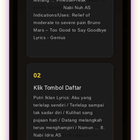
Minang ... FinesseFreak
Nama Ig
Keren Cowok
Nabi Nuh AS
Indications/Uses: Relief of
moderate to severe pain Bruno
Mars – Too Good to Say Goodbye
Lyrics - Genius
02
Klik Tombol Daftar
Putri Iklan Lyrics: Aku yang
terlelap sendiri / Terlelap sampai
tak sadar diri / Kulihat sang
pujaan hati / Datang melangkah
terus menghampiri / Namun ... 8.
Nabi Idris AS
Lirik Lagu Bruno