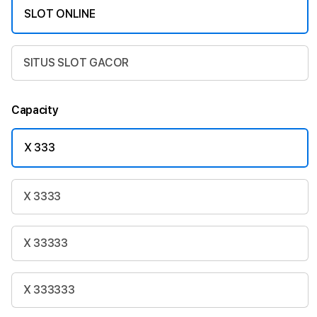
SLOT ONLINE
SITUS SLOT GACOR
Capacity
X 333
X 3333
X 33333
X 333333