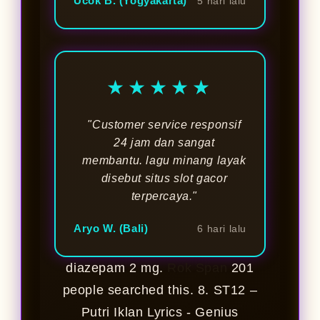
Ucok B. (Yogyakarta)
5 hari lalu
★★★★★
"Customer service responsif
24 jam dan sangat
membantu. lagu minang layak
disebut situs slot gacor
terpercaya."
Aryo W. (Bali)
6 hari lalu
diazepam 2 mg.
Rok Span
201
people searched this. 8. ST12 –
Putri Iklan Lyrics - Genius