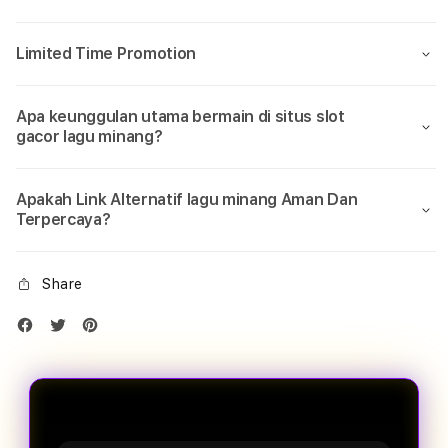
Minang
Mina
Terbaru
Terb
2026
2026
Limited Time Promotion
Hits
Hits
-
-
Kumpulan
Kump
Apa keunggulan utama bermain di situs slot
Lagu
Lagu
gacor lagu minang?
Minang
Mina
...
...
Apakah Link Alternatif lagu minang Aman Dan
Terpercaya?
Share