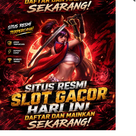
Open
media
7
in
modal
Open