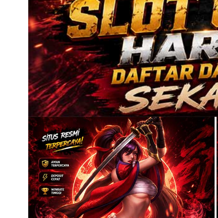
Open
media
1
in
modal