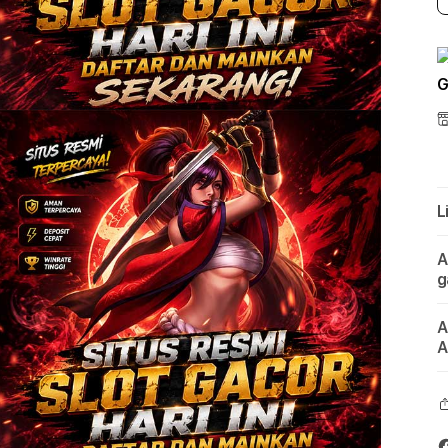
G
Open
media
5
in
modal
L
A
g
A
A