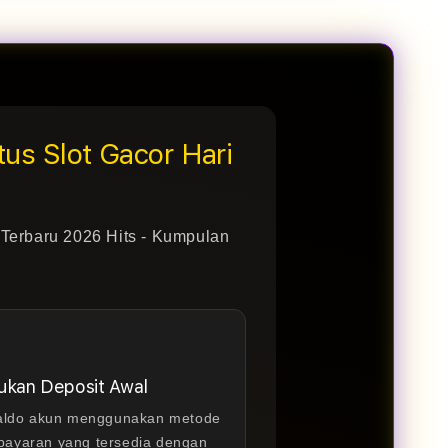
tus Slot Gacor Hari
Terbaru 2026 Hits - Kumpulan
ukan Deposit Awal
saldo akun menggunakan metode
ayaran yang tersedia dengan