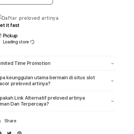
Decrease
Increase
quantity
quantity
for
for
preloved
preloved
artinya
artinya
et it fast
#
#
Pickup
Arti
Arti
Loading store
Preloved
Preloved
Tidak
Tidak
Sama
Sama
dengan
dengan
imited Time Promotion
Barang
Barang
Bekas,
Bekas,
pa keunggulan utama bermain di situs slot
Ini
Ini
acor preloved artinya?
Bedanya
Bedanya
pakah Link Alternatif preloved artinya
man Dan Terpercaya?
Share