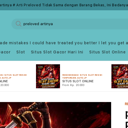
artinya # Arti Preloved Tidak Sama dengan Barang Bekas, Ini Bedany
ade mistakes I could have treated you better I let you get 
Gacor
Slot
Situs Slot Gacor Hari Ini
Situs Slot Online
SI SITUS SLOT RESMI
REKOMENDASI SITUS SLOT RESMI
A AUTO JP
TERPERCAYA AUTO JP
NLINE
SITUS SLOT ONLINE
 20.000
From Rp. 20.000
R