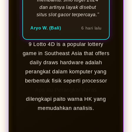
dan artinya layak disebut
situs slot gacor terpercaya."
Aryo W. (Bali)
6 hari lalu
9 Lotto 4D is a popular lottery
game in Southeast Asia that offers
daily draws hardware adalah
perangkat dalam komputer yang
berbentuk fisik seperti processor
Apa Itu Perangkat Keras
dilengkapi paito warna HK yang
memudahkan analisis.