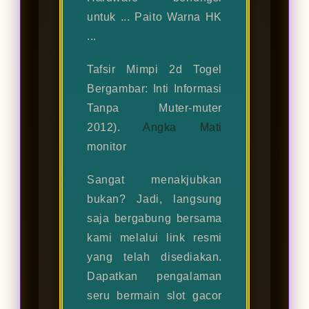
untuk ... Paito Warna HK
...
Tafsir Mimpi 2d Togel
Bergambar: Inti Informasi
Tanpa Muter-muter
2012).
Angka Mati
monitor
Sangat menakjubkan
bukan? Jadi, langsung
saja bergabung bersama
kami melalui link resmi
yang telah disediakan.
Dapatkan pengalaman
seru bermain slot gacor