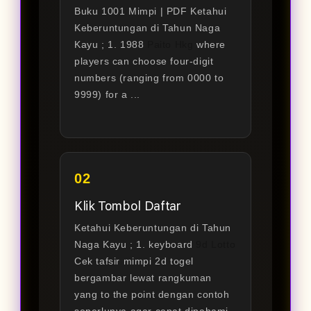
Buku 1001 Mimpi | PDF Ketahui
Keberuntungan di Tahun Naga
Kayu ; 1. 1988
Paito Hkg
where
players can choose four-digit
numbers (ranging from 0000 to
9999) for a ...
02
Klik Tombol Daftar
Ketahui Keberuntungan di Tahun
Naga Kayu ; 1. keyboard
9d Lotto
Cek tafsir mimpi 2d togel
bergambar lewat rangkuman
yang to the point dengan contoh