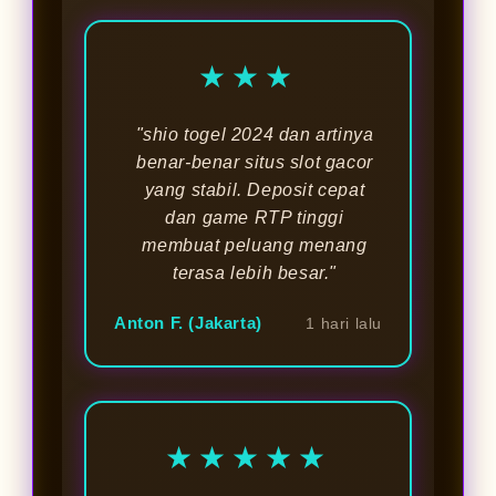
★★★
"shio togel 2024 dan artinya
benar-benar situs slot gacor
yang stabil. Deposit cepat
dan game RTP tinggi
membuat peluang menang
terasa lebih besar."
Anton F. (Jakarta)
1 hari lalu
★★★★★