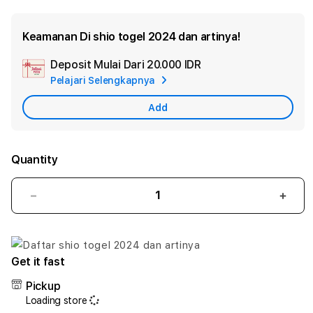
Keamanan Di shio togel 2024 dan artinya!
Deposit Mulai Dari
20.000 IDR
Add
Pelajari Selengkapnya
Apple
Care
Add
Quantity
Decrease
Incr
quantity
quant
for
for
shio
shio
togel
togel
Get it fast
2024
2024
Pickup
dan
dan
Loading store
artinya
artin