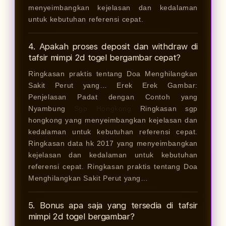
menyeimbangkan kejelasan dan kedalaman
untuk kebutuhan referensi cepat.
4. Apakah proses deposit dan withdraw di
tafsir mimpi 2d togel bergambar cepat?
Ringkasan praktis tentang Doa Menghilangkan
Sakit Perut yang… Erek Erek Gambar:
Penjelasan Padat dengan Contoh yang
Nyambung
Sgp Hongkong
Ringkasan sgp
hongkong yang menyeimbangkan kejelasan dan
kedalaman untuk kebutuhan referensi cepat.
Ringkasan data hk 2017 yang menyeimbangkan
kejelasan dan kedalaman untuk kebutuhan
referensi cepat. Ringkasan praktis tentang Doa
Menghilangkan Sakit Perut yang…
5. Bonus apa saja yang tersedia di tafsir
mimpi 2d togel bergambar?