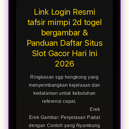
Link Login Resmi
tafsir mimpi 2d togel
bergambar &
Panduan Daftar Situs
Slot Gacor Hari Ini
2026
Ringkasan sgp hongkong yang
menyeimbangkan kejelasan dan
kedalaman untuk kebutuhan
referensi cepat.
Doa
Menghilangkan Sakit Perut
Erek
Erek Gambar: Penjelasan Padat
dengan Contoh yang Nyambung