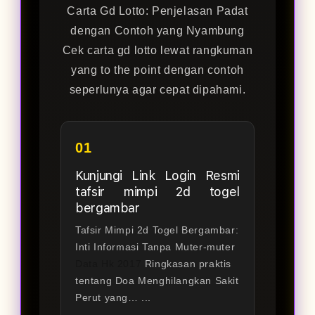
Carta Gd Lotto: Penjelasan Padat
dengan Contoh yang Nyambung
Cek carta gd lotto lewat rangkuman
yang to the point dengan contoh
seperlunya agar cepat dipahami.
01
Kunjungi Link Login Resmi
tafsir mimpi 2d togel
bergambar
Tafsir Mimpi 2d Togel Bergambar:
Inti Informasi Tanpa Muter-muter
Data Hk 2017
Ringkasan praktis
tentang Doa Menghilangkan Sakit
Perut yang… ...