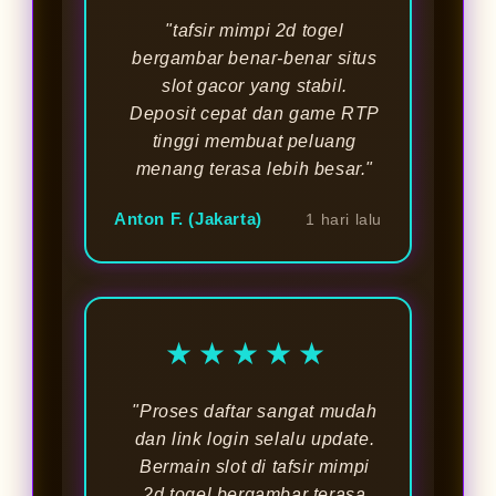
"tafsir mimpi 2d togel
bergambar benar-benar situs
slot gacor yang stabil.
Deposit cepat dan game RTP
tinggi membuat peluang
menang terasa lebih besar."
Anton F. (Jakarta)
1 hari lalu
★★★★★
"Proses daftar sangat mudah
dan link login selalu update.
Bermain slot di tafsir mimpi
2d togel bergambar terasa