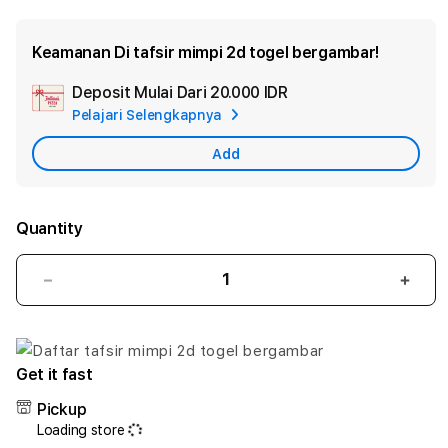
Keamanan Di tafsir mimpi 2d togel bergambar!
Deposit Mulai Dari
20.000 IDR
Add
Pelajari Selengkapnya
Apple
Care
Add
Quantity
Decrease
Incr
quantity
quant
for
for
tafsir
tafsir
mimpi
mimp
Get it fast
2d
2d
Pickup
togel
togel
Loading store
bergambar
berg