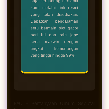
saja bergabung bersama
kami melalui link resmi
yang telah disediakan.
Dapatkan pengalaman
seru bermain slot gacor
hari ini dan raih jepe
serta maxwin dengan
tingkat kemenangan
yang tinggi hingga 99%.
FAQ – Pertanyaan Umum Seputar