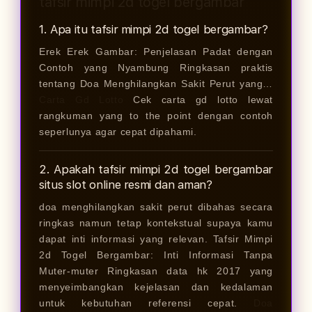
tafsir mimpi 2d togel bergambar
1. Apa itu tafsir mimpi 2d togel bergambar?
Erek Erek Gambar: Penjelasan Padat dengan
Contoh yang Nyambung Ringkasan praktis
tentang Doa Menghilangkan Sakit Perut yang…
Carta Gd Lotto
Cek carta gd lotto lewat
rangkuman yang to the point dengan contoh
seperlunya agar cepat dipahami.
2. Apakah tafsir mimpi 2d togel bergambar
situs slot online resmi dan aman?
doa menghilangkan sakit perut dibahas secara
ringkas namun tetap kontekstual supaya kamu
dapat inti informasi yang relevan. Tafsir Mimpi
2d Togel Bergambar: Inti Informasi Tanpa
Muter-muter Ringkasan data hk 2017 yang
menyeimbangkan kejelasan dan kedalaman
untuk kebutuhan referensi cepat.
Doa