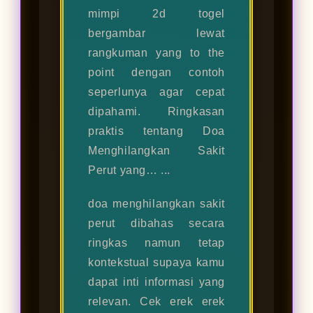
mimpi 2d togel
bergambar lewat
rangkuman yang to the
point dengan contoh
seperlunya agar cepat
dipahami. Ringkasan
praktis tentang Doa
Menghilangkan Sakit
Perut yang… ...
doa menghilangkan sakit
perut dibahas secara
ringkas namun tetap
kontekstual supaya kamu
dapat inti informasi yang
relevan. Cek erek erek