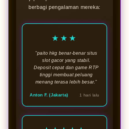
berbagi pengalaman mereka:
★★★
"paito hkg benar-benar situs
slot gacor yang stabil.
Deposit cepat dan game RTP
tinggi membuat peluang
menang terasa lebih besar."
Anton F. (Jakarta)
1 hari lalu