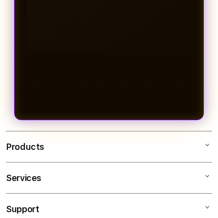
Products
Services
paito hkg
SLOT ONLINE
Support
AppleCare+
SITUS SLOT GACOR