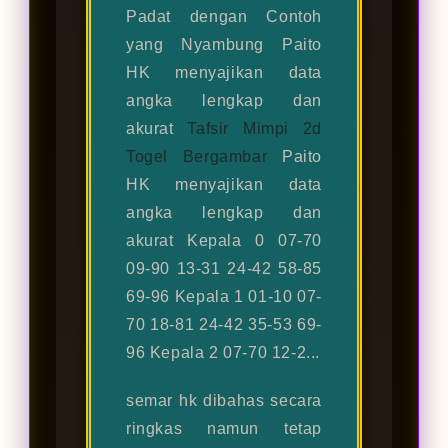
Padat dengan Contoh
yang Nyambung Paito
HK menyajikan data
angka lengkap dan
akurat
Tafsir Mimpi 2d
Togel Bergambar
Paito
HK menyajikan data
angka lengkap dan
akurat Kepala 0 07-70
09-90 13-31 24-42 58-85
69-96 Kepala 1 01-10 07-
70 18-81 24-42 35-53 69-
96 Kepala 2 07-70 12-2...
semar hk dibahas secara
ringkas namun tetap