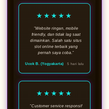
★★★★★
"Website ringan, mobile
friendly, dan tidak lag saat
dimainkan. Salah satu situs
slot online terbaik yang
pernah saya coba."
Ucok B. (Yogyakarta)
5 hari lalu
★★★★★
"Customer service responsif