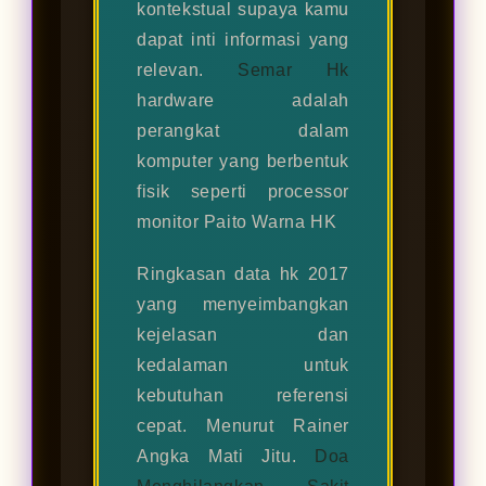
kontekstual supaya kamu
dapat inti informasi yang
relevan.
Semar Hk
hardware adalah
perangkat dalam
komputer yang berbentuk
fisik seperti processor
monitor Paito Warna HK
Ringkasan data hk 2017
yang menyeimbangkan
kejelasan dan
kedalaman untuk
kebutuhan referensi
cepat. Menurut Rainer
Angka Mati Jitu.
Doa