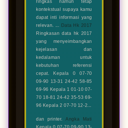
ringkas namun tetap
kontekstual supaya kamu
dapat inti informasi yang
relevan. ...
Data Hk 2017
Ringkasan data hk 2017
yang menyeimbangkan
kejelasan dan
kedalaman untuk
kebutuhan referensi
cepat. Kepala 0 07-70
09-90 13-31 24-42 58-85
69-96 Kepala 1 01-10 07-
70 18-81 24-42 35-53 69-
96 Kepala 2 07-70 12-2...
dan printer.
Angka Mati
Kepala 0 07-70 09-90 13-