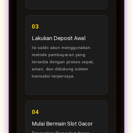
03
Lakukan Deposit Awal
Isi saldo akun menggunakan
metode pembayaran yang
tersedia dengan proses cepat,
aman, dan didukung sistem
transaksi terpercaya.
04
Mulai Bermain Slot Gacor