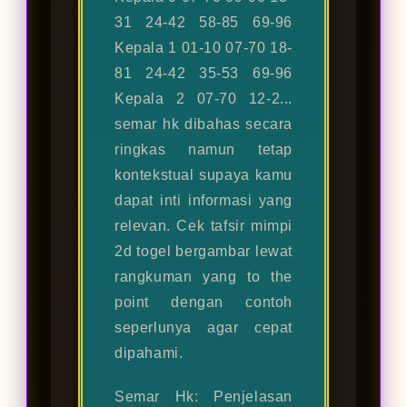
31 24-42 58-85 69-96
Kepala 1 01-10 07-70 18-
81 24-42 35-53 69-96
Kepala 2 07-70 12-2...
semar hk dibahas secara
ringkas namun tetap
kontekstual supaya kamu
dapat inti informasi yang
relevan. Cek tafsir mimpi
2d togel bergambar lewat
rangkuman yang to the
point dengan contoh
seperlunya agar cepat
dipahami.
Semar Hk: Penjelasan