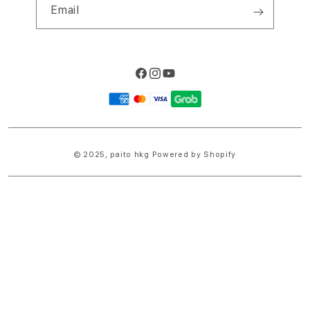
Email
Facebook
Instagram
YouTube
Payment
methods
© 2025,
paito hkg
Powered by Shopify