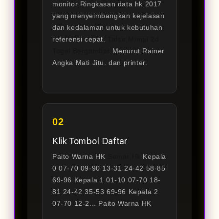
monitor Ringkasan data hk 2017
yang menyeimbangkan kejelasan
dan kedalaman untuk kebutuhan
referensi cepat.
Tafsir Mimpi 2d
Togel Bergambar
Menurut Rainer
Angka Mati Jitu. dan printer.
02
Klik Tombol Daftar
Paito Warna HK
Semar Hk
Kepala
0 07-70 09-90 13-31 24-42 58-85
69-96 Kepala 1 01-10 07-70 18-
81 24-42 35-53 69-96 Kepala 2
07-70 12-2... Paito Warna HK