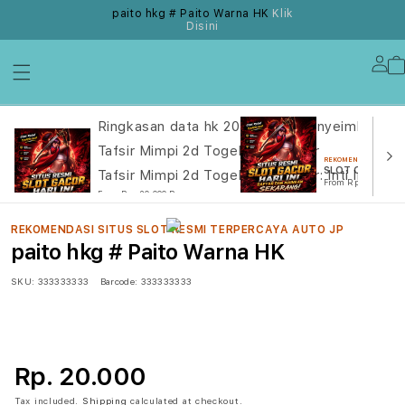
paito hkg # Paito Warna HK
Klik
Disini
Lo
in
REKOMENDASI SITUS SLOT RESMI TERPERCAYA AUTO JP
Ringkasan data hk 2017 yang menyeimbangkan 
Tafsir Mimpi 2d Togel Bergambar
REKOMENDASI SITUS 
SLOT ONLINE
Tafsir Mimpi 2d Togel Bergambar: Inti Inform
From Rp. 20.000
From Rp. 20.000 Rp
REKOMENDASI SITUS SLOT RESMI TERPERCAYA AUTO JP
paito hkg # Paito Warna HK
SKU:
333333333
Barcode:
333333333
Rp. 20.000
Tax included.
Shipping
calculated at checkout.