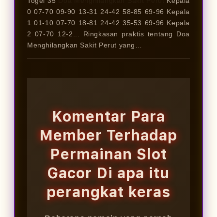
Togel 35
Doa Menghilangkan Sakit Perut
Kepala
0 07-70 09-90 13-31 24-42 58-85 69-96 Kepala
1 01-10 07-70 18-81 24-42 35-53 69-96 Kepala
2 07-70 12-2... Ringkasan praktis tentang Doa
Menghilangkan Sakit Perut yang…
Komentar Para
Member Terhadap
Permainan Slot
Gacor Di apa itu
perangkat keras