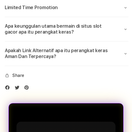
Perangkat
Pera
Keras
Kera
Limited Time Promotion
(Hardware)
(Har
Apa keunggulan utama bermain di situs slot
gacor apa itu perangkat keras?
Apakah Link Alternatif apa itu perangkat keras
Aman Dan Terpercaya?
Share