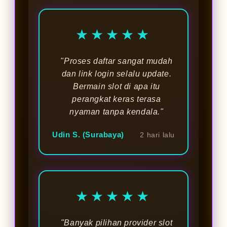
★★★★★
"Proses daftar sangat mudah
dan link login selalu update.
Bermain slot di apa itu
perangkat keras terasa
nyaman tanpa kendala."
Udin S. (Surabaya)
2 hari lalu
★★★★★
"Banyak pilihan provider slot