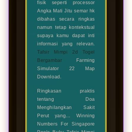
fisik seperti processor
Angka Mati Jitu semar hk
dibahas secara ringkas
namun tetap kontekstual
supaya kamu dapat inti
informasi yang relevan.
Tafsir Mimpi 2d Togel
Bergambar
Farming
Simulator 22 Map
Download.
Ringkasan praktis
tentang Doa
Menghilangkan Sakit
Perut yang… Winning
Numbers For Singapore