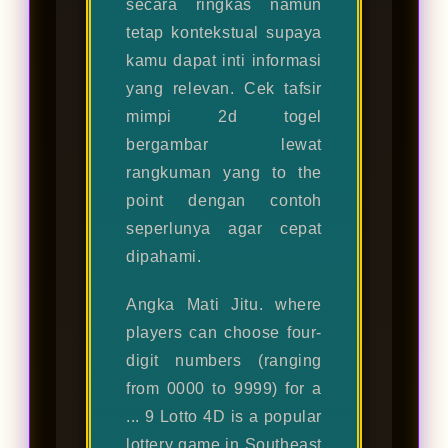
secara ringkas namun
tetap kontekstual supaya
kamu dapat inti informasi
yang relevan. Cek tafsir
mimpi 2d togel
bergambar lewat
rangkuman yang to the
point dengan contoh
seperlunya agar cepat
dipahami.
Angka Mati Jitu. where
players can choose four-
digit numbers (ranging
from 0000 to 9999) for a
... 9 Lotto 4D is a popular
lottery game in Southeast