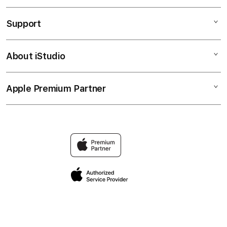
SLOT ONLINE
Support
AppleCare+
SITUS SLOT GACOR
Corporate
SLOT GACOR
About iStudio
My Account
Slot Online
SITUS SLOT ONLINE
Collection & Delivery
Elush Service Provider
SITUS SLOT GACOR
Apple Premium Partner
About Us
Returns & Exchanges
Financing Options
SLOT GACOR TERPOPULER
Find an iStudio near you
Contact Us
Trade-in
SLOT
Why Shop at iStudio
FAQ
Traveller’s Reservation
Elush Corporate Website
Privacy Policy
Site Terms of Use