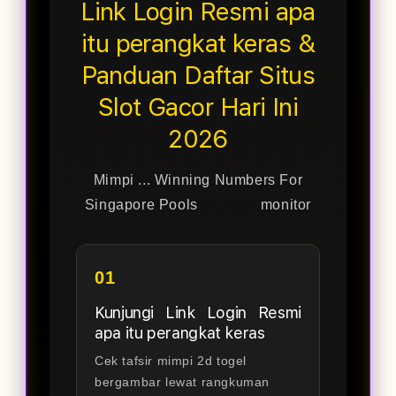
Link Login Resmi apa
itu perangkat keras &
Panduan Daftar Situs
Slot Gacor Hari Ini
2026
Mimpi ... Winning Numbers For
Singapore Pools
9d Lotto
monitor
01
Kunjungi Link Login Resmi
apa itu perangkat keras
Cek tafsir mimpi 2d togel
bergambar lewat rangkuman