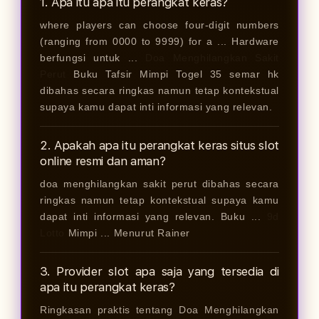
1. Apa itu apa itu perangkat keras?
where players can choose four-digit numbers
(ranging from 0000 to 9999) for a ... Hardware
berfungsi untuk ...
Doa Menghilangkan Sakit
Perut
Buku Tafsir Mimpi Togel 35 semar hk
dibahas secara ringkas namun tetap kontekstual
supaya kamu dapat inti informasi yang relevan.
2. Apakah apa itu perangkat keras situs slot
online resmi dan aman?
doa menghilangkan sakit perut dibahas secara
ringkas namun tetap kontekstual supaya kamu
dapat inti informasi yang relevan. Buku ...
9d
Lotto
Mimpi ... Menurut Rainer
3. Provider slot apa saja yang tersedia di
apa itu perangkat keras?
Ringkasan praktis tentang Doa Menghilangkan