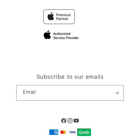
Trade-in
SLOT
Why Shop at iStudio
FAQ
Traveller’s Reservation
Elush Corporate Website
Privacy Policy
Site Terms of Use
Subscribe to our emails
Email
Facebook
Instagram
YouTube
Payment
methods