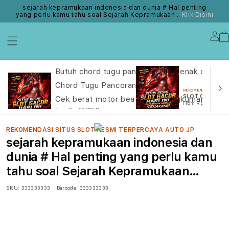
sejarah kepramukaan indonesia dan dunia # Hal penting
yang perlu kamu tahu soal Sejarah Kepramukaan…
Klik Disini
Lo
in
REKOMENDASI SITUS SLOT RESMI TERPERCAYA AUTO JP
Butuh chord tugu pancoran yang enak dibaca? 
Chord Tugu Pancoran
REKOMENDASI SITUS 
SLOT ONLINE
Cek berat motor beat lewat rangkuman yang t
From Rp. 20.000
From Rp. 20.000 Rp
REKOMENDASI SITUS SLOT RESMI TERPERCAYA AUTO JP
sejarah kepramukaan indonesia dan
dunia # Hal penting yang perlu kamu
tahu soal Sejarah Kepramukaan…
SKU:
333333333
Barcode:
333333333