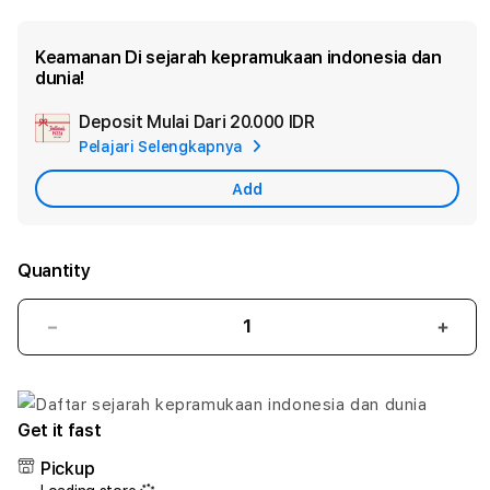
Keamanan Di sejarah kepramukaan indonesia dan
dunia!
Deposit Mulai Dari
20.000 IDR
Add
Pelajari Selengkapnya
Apple
Care
Add
Quantity
Decrease
Incr
quantity
quant
for
for
sejarah
sejar
kepramukaan
kepr
Get it fast
indonesia
indon
Pickup
dan
dan