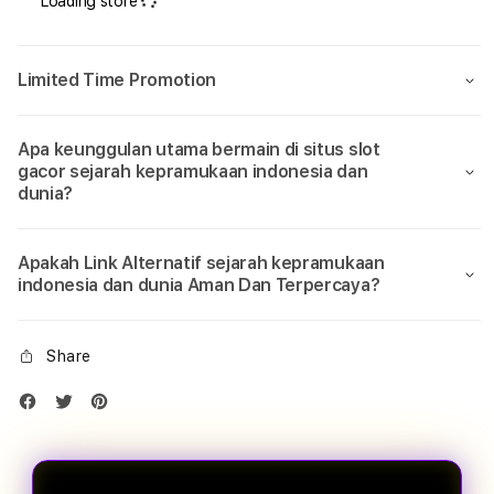
Loading store
dunia
dunia
#
#
Hal
Hal
penting
pent
Limited Time Promotion
yang
yang
perlu
perlu
kamu
kamu
Apa keunggulan utama bermain di situs slot
tahu
tahu
gacor sejarah kepramukaan indonesia dan
soal
soal
dunia?
Sejarah
Seja
Kepramukaan…
Kepr
Apakah Link Alternatif sejarah kepramukaan
indonesia dan dunia Aman Dan Terpercaya?
Share