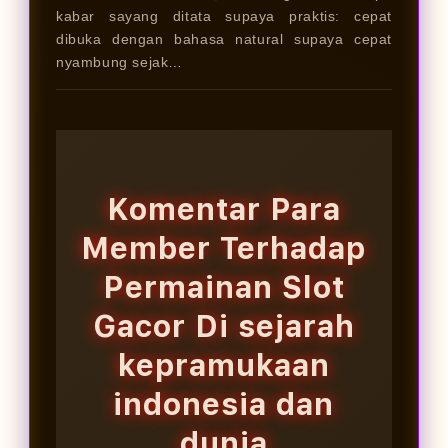
kabar sayang ditata supaya praktis: cepat
dibuka dengan bahasa natural supaya cepat
nyambung sejak…
Komentar Para
Member Terhadap
Permainan Slot
Gacor Di sejarah
kepramukaan
indonesia dan
dunia