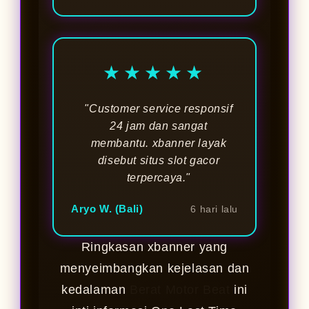
★★★★★
"Customer service responsif
24 jam dan sangat
membantu. xbanner layak
disebut situs slot gacor
terpercaya."
Aryo W. (Bali)
6 hari lalu
Ringkasan xbanner yang
menyeimbangkan kejelasan dan
kedalaman
Berat Motor Beat
ini