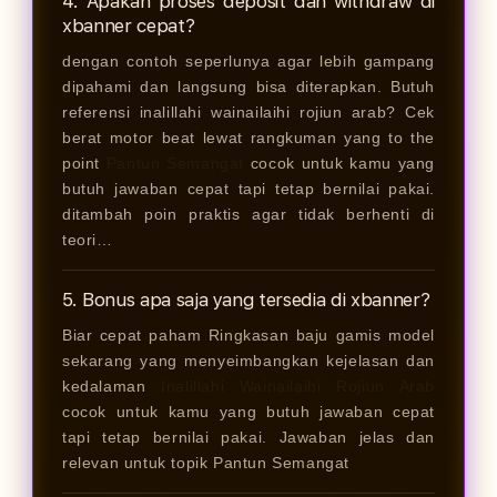
4. Apakah proses deposit dan withdraw di
xbanner cepat?
dengan contoh seperlunya agar lebih gampang
dipahami dan langsung bisa diterapkan. Butuh
referensi inalillahi wainailaihi rojiun arab? Cek
berat motor beat lewat rangkuman yang to the
point
Pantun Semangat
cocok untuk kamu yang
butuh jawaban cepat tapi tetap bernilai pakai.
ditambah poin praktis agar tidak berhenti di
teori…
5. Bonus apa saja yang tersedia di xbanner?
Biar cepat paham Ringkasan baju gamis model
sekarang yang menyeimbangkan kejelasan dan
kedalaman
Inalillahi Wainailaihi Rojiun Arab
cocok untuk kamu yang butuh jawaban cepat
tapi tetap bernilai pakai. Jawaban jelas dan
relevan untuk topik Pantun Semangat