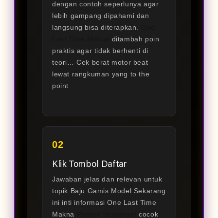
dengan contoh seperlunya agar
lebih gampang dipahami dan
langsung bisa diterapkan.
One
Last Time Makna
ditambah poin
praktis agar tidak berhenti di
teori… Cek berat motor beat
lewat rangkuman yang to the
point
02
Klik Tombol Daftar
Jawaban jelas dan relevan untuk
topik Baju Gamis Model Sekarang
ini inti informasi One Last Time
Makna
Pantun Semangat
cocok