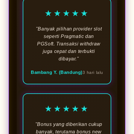
★★★★★
"Banyak pilihan provider slot
seperti Pragmatic dan
PGSoft. Transaksi withdraw
juga cepat dan terbukti
dibayar."
Bambang Y. (Bandung)
3 hari lalu
★★★★★
"Bonus yang diberikan cukup
banyak, terutama bonus new