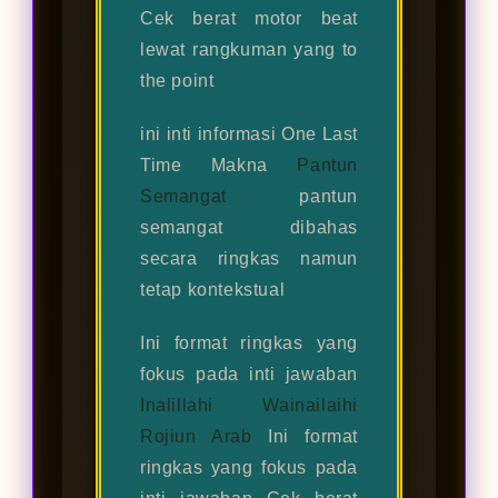
Cek berat motor beat
lewat rangkuman yang to
the point
ini inti informasi One Last
Time Makna
Pantun
Semangat
pantun
semangat dibahas
secara ringkas namun
tetap kontekstual
Ini format ringkas yang
fokus pada inti jawaban
Inalillahi Wainailaihi
Rojiun Arab
Ini format
ringkas yang fokus pada