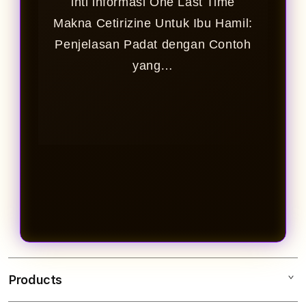
inti informasi One Last Time
Makna Cetirizine Untuk Ibu Hamil:
Penjelasan Padat dengan Contoh
yang…
Products