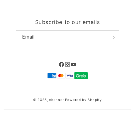
Subscribe to our emails
Email
Facebook
Instagram
YouTube
Payment
methods
© 2025,
xbanner
Powered by Shopify