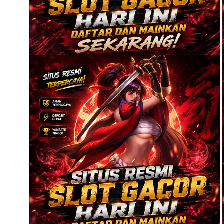
Open
media
4
in
modal