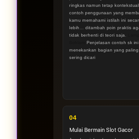
ringkas namun tetap kontekstua
contoh penggunaan yang memb
kamu memahami istilah ini seca
lebih… ditambah poin praktis ag
tidak berhenti di teori saja.
Lam
Bohlam
Penjelasan contoh sk ini
menekankan bagian yang paling
sering dicari
04
Mulai Bermain Slot Gacor