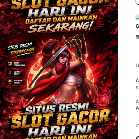
G
Open
media
5
in
modal
L
A
g
A
A