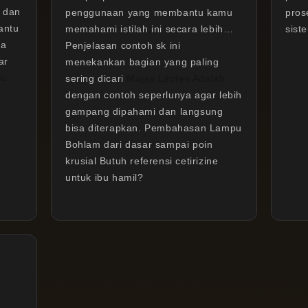
l dan
penggunaan yang membantu kamu
pros
antu
memahami istilah ini secara lebih…
sist
ra
Penjelasan contoh sk ini
ar
menekankan bagian yang paling
pu
sering dicari
Majas Litotes Adalah
dengan contoh seperlunya agar lebih
gampang dipahami dan langsung
bisa diterapkan. Pembahasan Lampu
Bohlam dari dasar sampai poin
krusial Butuh referensi cetirizine
untuk ibu hamil?