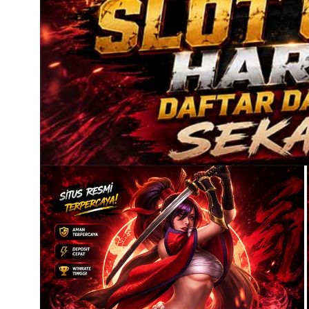
Open
media
1
in
modal