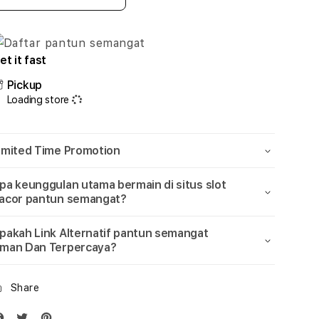
Decrease
Increase
quantity
quantity
for
for
pantun
pantun
semangat
semangat
et it fast
#
#
Pickup
Jawaban
Jawaban
Loading store
jelas
jelas
dan
dan
relevan
relevan
untuk
untuk
imited Time Promotion
topik
topik
Pantun
Pantun
pa keunggulan utama bermain di situs slot
Semangat
Semangat
acor pantun semangat?
pakah Link Alternatif pantun semangat
man Dan Terpercaya?
Share