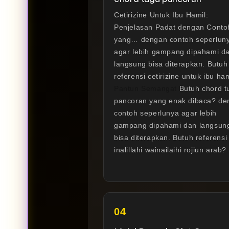
Cetirizine Untuk Ibu Hamil:
Penjelasan Padat dengan Conto
yang… dengan contoh seperlun
agar lebih gampang dipahami d
langsung bisa diterapkan. Butuh
referensi cetirizine untuk ibu ha
Pantun Semangat
Butuh chord t
pancoran yang enak dibaca? de
contoh seperlunya agar lebih
gampang dipahami dan langsun
bisa diterapkan. Butuh referensi
inalillahi wainailaihi rojiun arab?
04