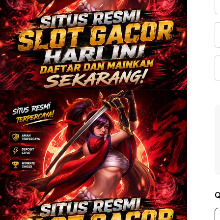
Open
media
3
in
modal
Q