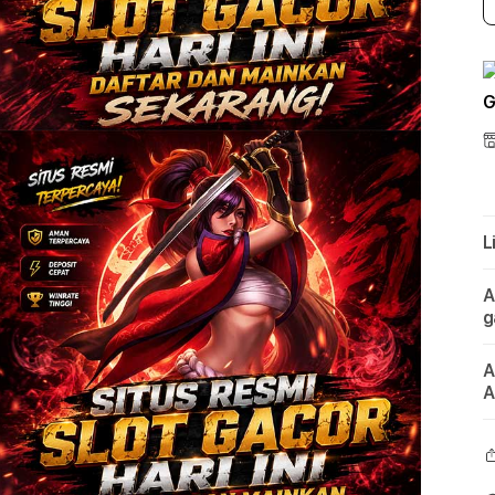
G
Open
media
5
in
modal
L
A
g
A
A