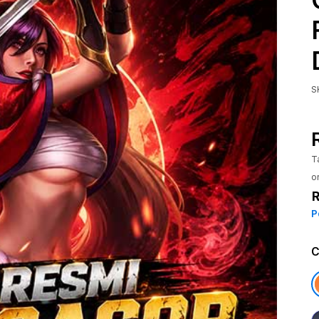
S
T
o
R
P
C