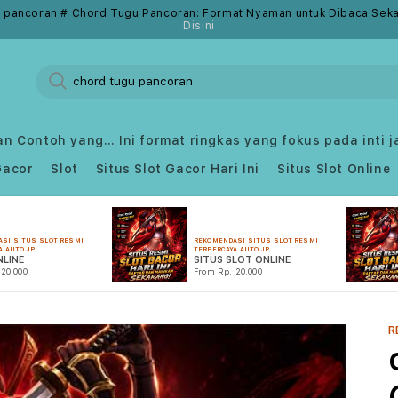
 pancoran # Chord Tugu Pancoran: Format Nyaman untuk Dibaca Sekal
Disini
gan Contoh yang… Ini format ringkas yang fokus pada inti
Gacor
Slot
Situs Slot Gacor Hari Ini
Situs Slot Online
SI SITUS SLOT RESMI
REKOMENDASI SITUS SLOT RESMI
A AUTO JP
TERPERCAYA AUTO JP
NLINE
SITUS SLOT ONLINE
 20.000
From Rp. 20.000
R