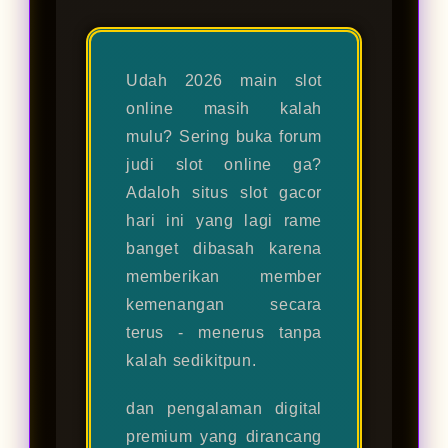
Udah 2026 main slot
online masih kalah
mulu? Sering buka forum
judi slot online ga?
Adaloh situs slot gacor
hari ini yang lagi rame
banget dibasah karena
memberikan member
kemenangan secara
terus - menerus tanpa
kalah sedikitpun.
dan pengalaman digital
premium yang dirancang