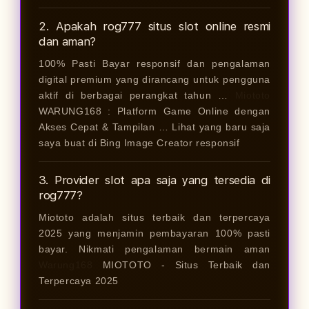
2. Apakah rog777 situs slot online resmi
dan aman?
100% Pasti Bayar responsif dan pengalaman
digital premium yang dirancang untuk pengguna
aktif di berbagai perangkat tahun …
Miototo
WARUNG168 : Platform Game Online dengan
Akses Cepat & Tampilan … Lihat yang baru saja
saya buat di Bing Image Creator responsif
3. Provider slot apa saja yang tersedia di
rog777?
Miototo adalah situs terbaik dan terpercaya
2025 yang menjamin pembayaran 100% pasti
bayar. Nikmati pengalaman bermain aman
Warung168
MIOTOTO - Situs Terbaik dan
Terpercaya 2025