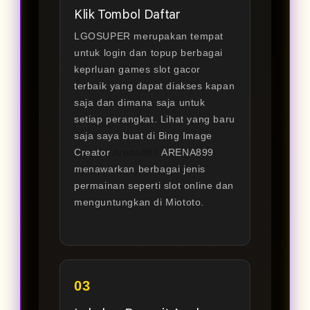
Klik Tombol Daftar
LGOSUPER merupakan tempat
untuk login dan topup berbagai
keprluan games slot gacor
terbaik yang dapat diakses kapan
saja dan dimana saja untuk
setiap perangkat. Lihat yang baru
saja saya buat di Bing Image
Creator
Arena899
ARENA899
menawarkan berbagai jenis
permainan seperti slot online dan
menguntungkan di Miototo.
03