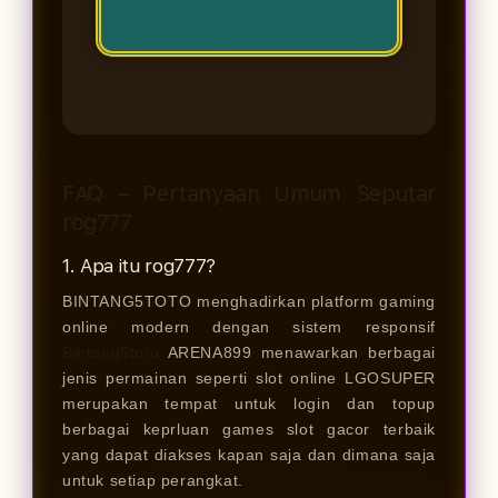
FAQ – Pertanyaan Umum Seputar
rog777
1. Apa itu rog777?
BINTANG5TOTO menghadirkan platform gaming
online modern dengan sistem responsif
Bintang5toto
ARENA899 menawarkan berbagai
jenis permainan seperti slot online LGOSUPER
merupakan tempat untuk login dan topup
berbagai keprluan games slot gacor terbaik
yang dapat diakses kapan saja dan dimana saja
untuk setiap perangkat.