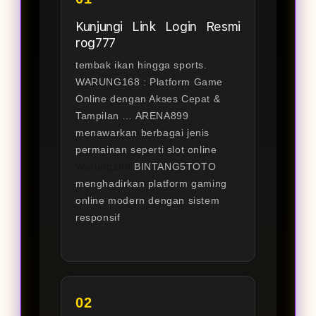
Kunjungi Link Login Resmi
rog777
tembak ikan hingga sports.
WARUNG168 : Platform Game
Online dengan Akses Cepat &
Tampilan … ARENA899
menawarkan berbagai jenis
permainan seperti slot online
Warung168
BINTANG5TOTO
menghadirkan platform gaming
online modern dengan sistem
responsif
02