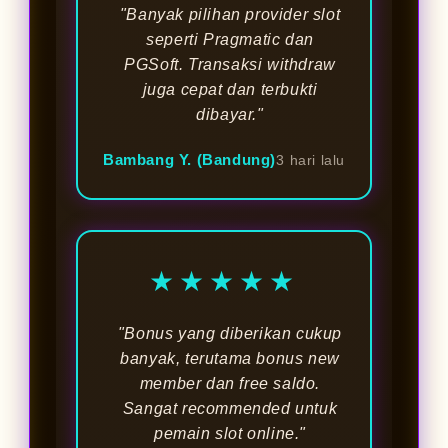
"Banyak pilihan provider slot
seperti Pragmatic dan
PGSoft. Transaksi withdraw
juga cepat dan terbukti
dibayar."
Bambang Y. (Bandung)
3 hari lalu
★★★★★
"Bonus yang diberikan cukup
banyak, terutama bonus new
member dan free saldo.
Sangat recommended untuk
pemain slot online."