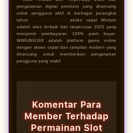
pengalaman digital premium yang dirancang
untuk pengguna aktif di berbagai perangkat
tahun …
Bintang5toto
akses cepat Miototo
adalah situs terbaik dan terpercaya 2025 yang
menjamin pembayaran 100% pasti bayar.
WARUNG168 adalah platform game online
dengan akses cepat dan tampilan modern yang
dirancang untuk memberikan pengalaman
pengguna yang stabil
Komentar Para
Member Terhadap
Permainan Slot