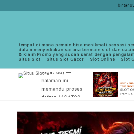
bintang
REKOMENDASI SITUS SLOT RESMI
TERPERCAYA AUTO JP
dan ringkasan
bonus
tempat di mana pemain bisa menikmati sensasi be
pendaftaran.
dalam menyediakan sarana bermain slot dan casin
& Klaim Promo yang sudah sarat dengan pengalama
JAGAT88 (sering
Situs Slot
Situs Slot Gacor
Slot Online
Slot 
dicari juga sebagai
Jagat 88) —
halaman ini
REKOMENDA
TERPERCAY
memandu proses
SLOT O
From Rp.
daftar JAGAT88
Jago88
Nikmati
Skip to
jutaan permainan
product
seperti slot gacor
information
dan toto togel