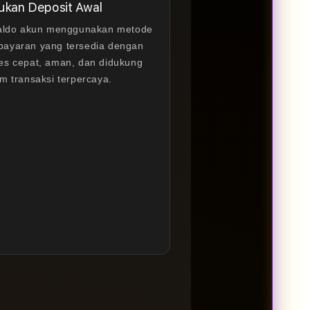
ukan Deposit Awal
saldo akun menggunakan metode
ayaran yang tersedia dengan
es cepat, aman, dan didukung
em transaksi terpercaya.