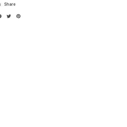
Share