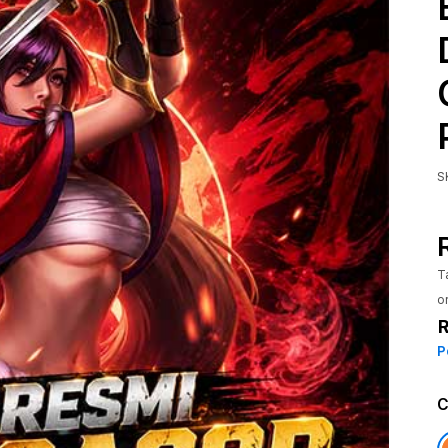
S
T
o
R
P
C