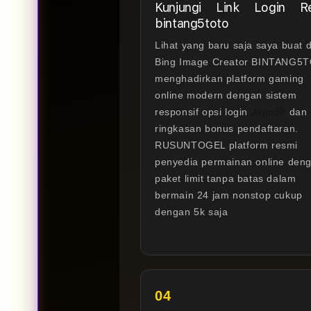
Kunjungi Link Login R
bintang5toto
Lihat yang baru saja saya buat d
Bing Image Creator BINTANG5
menghadirkan platform gaming
online modern dengan sistem
responsif opsi login
Jago88
dan
ringkasan bonus pendaftaran.
RUSUNTOGEL platform resmi
penyedia permainan online den
paket limit tanpa batas dalam
bermain 24 jam nonstop cukup
dengan 5k saja
04