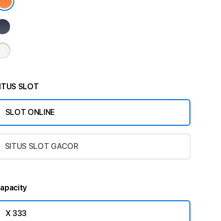
ITUS SLOT
SLOT ONLINE
SITUS SLOT GACOR
apacity
X 333