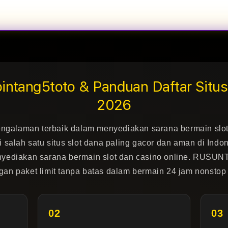
Open
media
9
in
modal
intang5toto & Panduan Daftar Situs 
2026
ngalaman terbaik dalam menyediakan sarana bermain slot
salah satu situs slot dana paling gacor dan aman di Ind
yediakan sarana bermain slot dan casino online. RUSUN
gan paket limit tanpa batas dalam bermain 24 jam nonstop
02
03