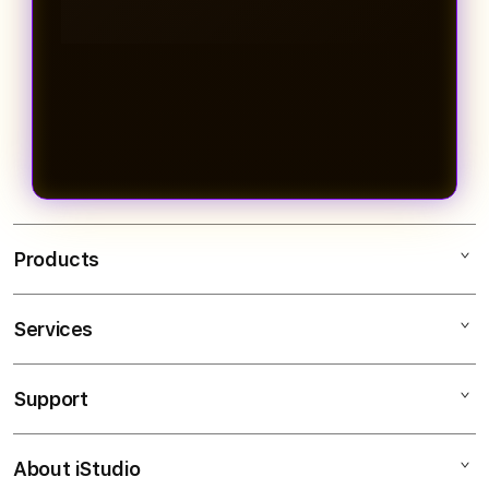
Products
Services
warung168
SLOT ONLINE
Support
AppleCare+
SITUS SLOT GACOR
Corporate
SLOT GACOR
About iStudio
My Account
Slot Online