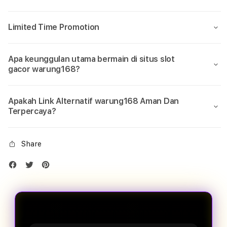
Game
Gam
Online
Onlin
dengan
deng
Limited Time Promotion
Akses
Akse
Cepat
Cepa
&
&
Apa keunggulan utama bermain di situs slot
Tampilan
Tamp
gacor warung168?
…
…
Apakah Link Alternatif warung168 Aman Dan
Terpercaya?
Share