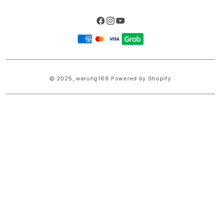
Facebook
Instagram
YouTube
Payment
methods
© 2025,
warung168
Powered by Shopify