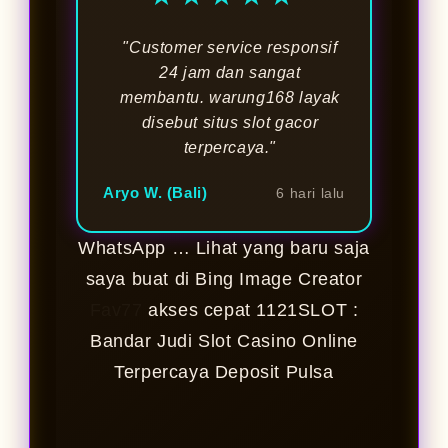
"Customer service responsif
24 jam dan sangat
membantu. warung168 layak
disebut situs slot gacor
terpercaya."
Aryo W. (Bali)
6 hari lalu
WhatsApp … Lihat yang baru saja
saya buat di Bing Image Creator
Fav77
akses cepat 1121SLOT :
Bandar Judi Slot Casino Online
Terpercaya Deposit Pulsa