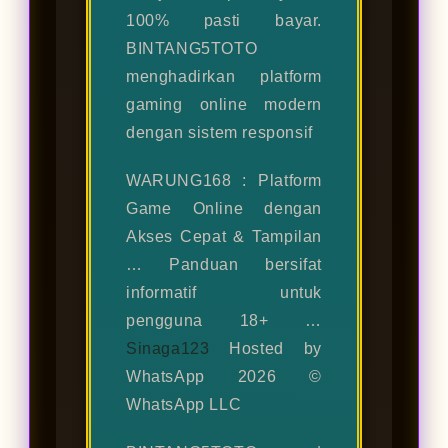
100% pasti bayar.
BINTANG5TOTO
menghadirkan platform
gaming online modern
dengan sistem responsif
WARUNG168 : Platform
Game Online dengan
Akses Cepat & Tampilan
… Panduan bersifat
informatif untuk
pengguna 18+ …
Sinaga123
Hosted by
WhatsApp 2026 ©
WhatsApp LLC