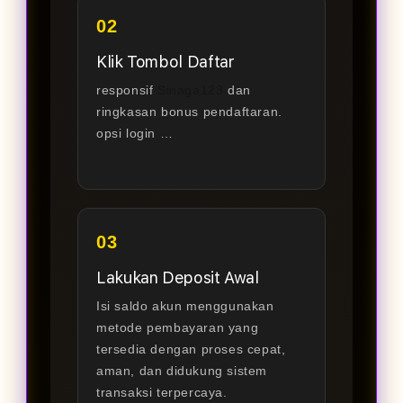
02
Klik Tombol Daftar
responsif
Sinaga123
dan
ringkasan bonus pendaftaran.
opsi login …
03
Lakukan Deposit Awal
Isi saldo akun menggunakan
metode pembayaran yang
tersedia dengan proses cepat,
aman, dan didukung sistem
transaksi terpercaya.