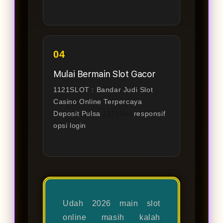
04
Mulai Bermain Slot Gacor
1121SLOT : Bandar Judi Slot
Casino Online Terpercaya
Deposit Pulsa
1121slot
responsif
opsi login
Udah 2026 main slot
online masih kalah