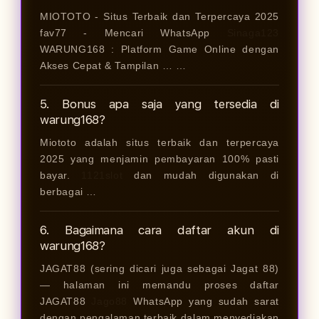
MIOTOTO - Situs Terbaik dan Terpercaya 2025
fav77 - Mencari WhatsApp
Sinaga123
WARUNG168 : Platform Game Online dengan
Akses Cepat & Tampilan … …
5. Bonus apa saja yang tersedia di
warung168?
Miototo adalah situs terbaik dan terpercaya
2025 yang menjamin pembayaran 100% pasti
bayar.
1121slot
dan mudah digunakan di
berbagai …
6. Bagaimana cara daftar akun di
warung168?
JAGAT88 (sering dicari juga sebagai Jagat 88)
— halaman ini memandu proses daftar
JAGAT88
Jago88
WhatsApp yang sudah sarat
dengan pengalaman terbaik dalam menyediakan