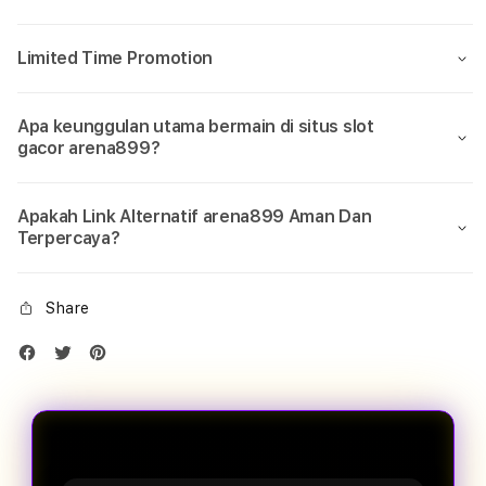
Judi
Judi
Slot
Slot
&
&
Limited Time Promotion
Live
Live
Casino
Casi
Arena
Aren
Apa keunggulan utama bermain di situs slot
Resmi
Resm
gacor arena899?
Indonesia
Indon
2025
2025
Apakah Link Alternatif arena899 Aman Dan
Terpercaya?
Share