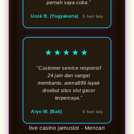
pernah saya coba."
Ucok B. (Yogyakarta)
5 hari lalu
★★★★★
"Customer service responsif
24 jam dan sangat
membantu. arena899 layak
disebut situs slot gacor
terpercaya."
Aryo W. (Bali)
6 hari lalu
live casino jamuslot - Mencari