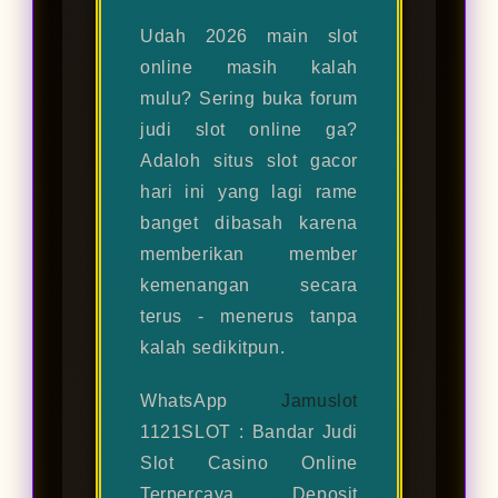
Udah 2026 main slot
online masih kalah
mulu? Sering buka forum
judi slot online ga?
Adaloh situs slot gacor
hari ini yang lagi rame
banget dibasah karena
memberikan member
kemenangan secara
terus - menerus tanpa
kalah sedikitpun.
WhatsApp
Jamuslot
1121SLOT : Bandar Judi
Slot Casino Online
Terpercaya Deposit