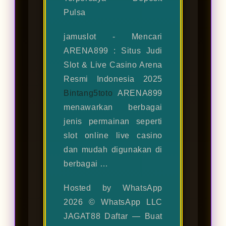
Pulsa
jamuslot - Mencari
ARENA899 : Situs Judi
Slot & Live Casino Arena
Resmi Indonesia 2025
Bintang5toto
ARENA899
menawarkan berbagai
jenis permainan seperti
slot online live casino
dan mudah digunakan di
berbagai …
Hosted by WhatsApp
2026 © WhatsApp LLC
JAGAT88 Daftar — Buat