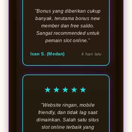
"Bonus yang diberikan cukup
banyak, terutama bonus new
member dan free saldo.
Sangat recommended untuk
pemain slot online."
Ican S. (Medan)
4 hari lalu
★★★★★
"Website ringan, mobile
friendly, dan tidak lag saat
dimainkan. Salah satu situs
slot online terbaik yang