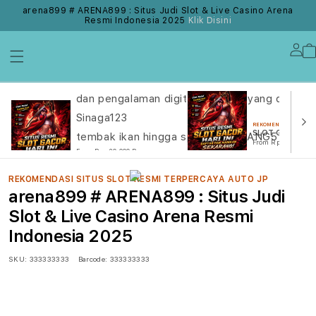
arena899 # ARENA899 : Situs Judi Slot & Live Casino Arena
Resmi Indonesia 2025
Klik Disini
Lo
in
REKOMENDASI SITUS SLOT RESMI TERPERCAYA AUTO JP
dan pengalaman digital premium yang diranca
Sinaga123
REKOMENDASI SITUS 
SLOT ONLINE
tembak ikan hingga sports. BINTANG5TOTO | 
From Rp. 20.000
From Rp. 20.000 Rp
REKOMENDASI SITUS SLOT RESMI TERPERCAYA AUTO JP
arena899 # ARENA899 : Situs Judi
Slot & Live Casino Arena Resmi
Indonesia 2025
SKU:
333333333
Barcode:
333333333