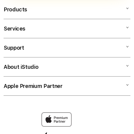
Products
Services
arena899
SLOT ONLINE
Support
AppleCare+
SITUS SLOT GACOR
Corporate
SLOT GACOR
About iStudio
My Account
Slot Online
SITUS SLOT ONLINE
Collection & Delivery
Elush Service Provider
SITUS SLOT GACOR
Apple Premium Partner
About Us
Returns & Exchanges
Financing Options
SLOT GACOR TERPOPULER
Find an iStudio near you
Contact Us
Trade-in
SLOT
Why Shop at iStudio
FAQ
Traveller’s Reservation
Elush Corporate Website
Privacy Policy