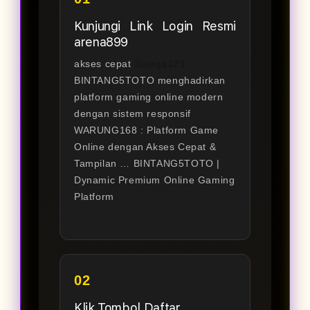
Kunjungi Link Login Resmi
arena899
akses cepat
Sinaga123
BINTANG5TOTO menghadirkan
platform gaming online modern
dengan sistem responsif
WARUNG168 : Platform Game
Online dengan Akses Cepat &
Tampilan … BINTANG5TOTO |
Dynamic Premium Online Gaming
Platform
02
Klik Tombol Daftar