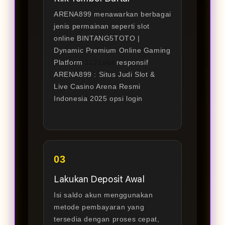
ARENA899 menawarkan berbagai
jenis permainan seperti slot
online BINTANG5TOTO |
Dynamic Premium Online Gaming
Platform
1121slot
responsif
ARENA899 : Situs Judi Slot &
Live Casino Arena Resmi
Indonesia 2025 opsi login
03
Lakukan Deposit Awal
Isi saldo akun menggunakan
metode pembayaran yang
tersedia dengan proses cepat,