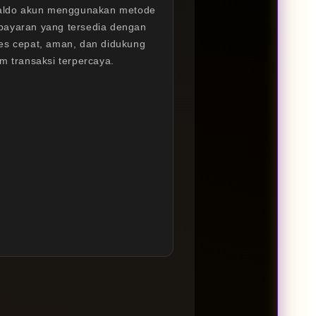
saldo akun menggunakan metode
ayaran yang tersedia dengan
es cepat, aman, dan didukung
em transaksi terpercaya.