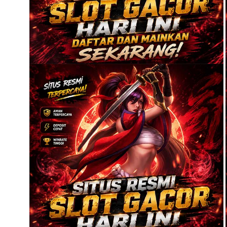
Open
media
4
in
modal