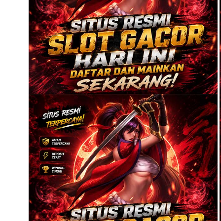
Open
media
2
in
modal