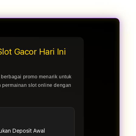
ot Gacor Hari Ini
an berbagai promo menarik untuk
 permainan slot online dengan
ukan Deposit Awal