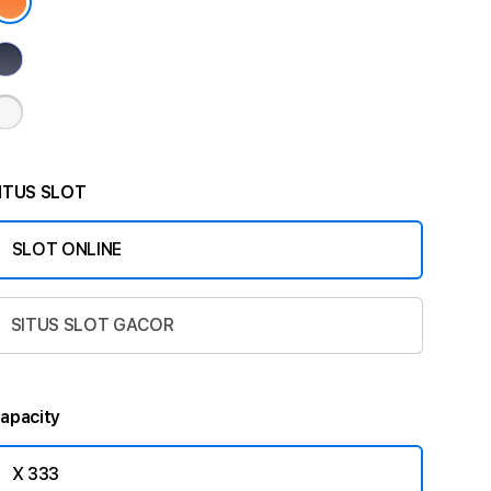
ITUS SLOT
SLOT ONLINE
SITUS SLOT GACOR
apacity
X 333