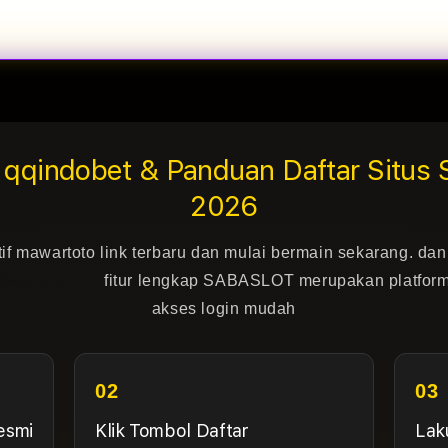
Open
media
9
in
modal
 qqindobet & Panduan Daftar Situs Sl
2026
tif mawartoto link terbaru dan mulai bermain sekarang. d
wartoto Link
fitur lengkap SABASLOT merupakan platform
akses login mudah
02
03
esmi
Klik Tombol Daftar
Lak