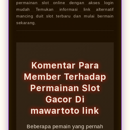
permainan slot online dengan akses login
mudah Temukan informasi link alternatif
mancing duit slot terbaru dan mulai bermain
sekarang.
Komentar Para
Member Terhadap
Permainan Slot
Gacor Di
mawartoto link
Beberapa pemain yang pernah