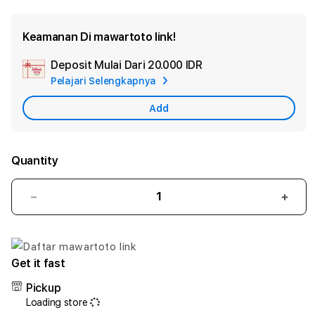
Keamanan Di mawartoto link!
Deposit Mulai Dari
20.000 IDR
Add
Pelajari Selengkapnya
Apple
Care
Add
Quantity
Decrease
Incr
quantity
quant
for
for
mawartoto
mawa
link
link
Get it fast
#
#
Pickup
MAWARTOTO
MAW
Loading store
LINK
LINK