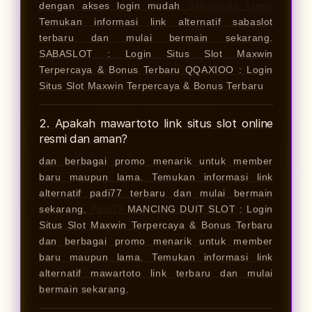
dengan akses login mudah
Sahamtoto Login
Temukan informasi link alternatif sabaslot
terbaru dan mulai bermain sekarang.
SABASLOT : Login Situs Slot Maxwin
Terpercaya & Bonus Terbaru QQAXIOO : Login
Situs Slot Maxwin Terpercaya & Bonus Terbaru
2. Apakah mawartoto link situs slot online
resmi dan aman?
dan berbagai promo menarik untuk member
baru maupun lama. Temukan informasi link
alternatif padi77 terbaru dan mulai bermain
sekarang.
Padi77
MANCING DUIT SLOT : Login
Situs Slot Maxwin Terpercaya & Bonus Terbaru
dan berbagai promo menarik untuk member
baru maupun lama. Temukan informasi link
alternatif mawartoto link terbaru dan mulai
bermain sekarang.