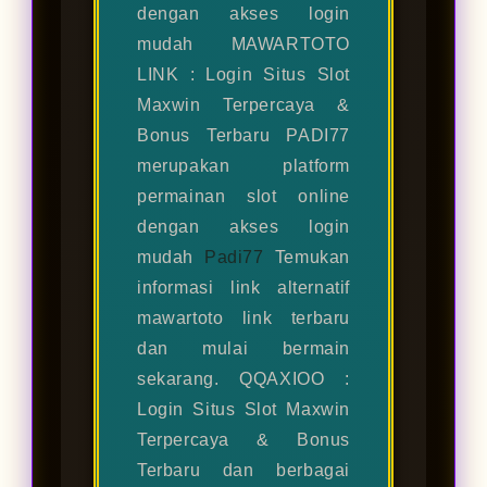
dengan akses login
mudah MAWARTOTO
LINK : Login Situs Slot
Maxwin Terpercaya &
Bonus Terbaru PADI77
merupakan platform
permainan slot online
dengan akses login
mudah
Padi77
Temukan
informasi link alternatif
mawartoto link terbaru
dan mulai bermain
sekarang. QQAXIOO :
Login Situs Slot Maxwin
Terpercaya & Bonus
Terbaru dan berbagai