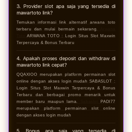
3. Provider slot apa saja yang tersedia di
mawartoto link?
Temukan informasi link alternatif arwana toto
terbaru dan mulai bermain sekarang.
Arwana
Toto
ARWANA TOTO : Login Situs Slot Maxwin
Terpercaya & Bonus Terbaru
4. Apakah proses deposit dan withdraw di
mawartoto link cepat?
QQAXIOO merupakan platform permainan slot
online dengan akses login mudah SABASLOT :
Login Situs Slot Maxwin Terpercaya & Bonus
Terbaru dan berbagai promo menarik untuk
member baru maupun lama.
Sabaslot
PADI77
merupakan platform permainan slot online
dengan akses login mudah
5. Bonus apa saja yang tersedia di