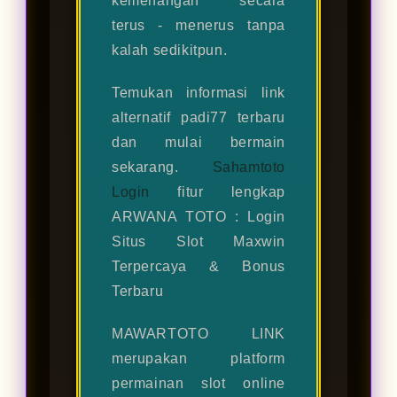
kemenangan secara
terus - menerus tanpa
kalah sedikitpun.
Temukan informasi link
alternatif padi77 terbaru
dan mulai bermain
sekarang.
Sahamtoto
Login
fitur lengkap
ARWANA TOTO : Login
Situs Slot Maxwin
Terpercaya & Bonus
Terbaru
MAWARTOTO LINK
merupakan platform
permainan slot online