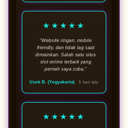
★★★★★
"Website ringan, mobile
friendly, dan tidak lag saat
dimainkan. Salah satu situs
slot online terbaik yang
pernah saya coba."
Ucok B. (Yogyakarta)
5 hari lalu
★★★★★