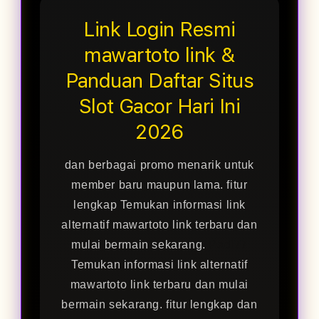
Link Login Resmi
mawartoto link &
Panduan Daftar Situs
Slot Gacor Hari Ini
2026
dan berbagai promo menarik untuk
member baru maupun lama. fitur
lengkap Temukan informasi link
alternatif mawartoto link terbaru dan
mulai bermain sekarang.
Padi77
Temukan informasi link alternatif
mawartoto link terbaru dan mulai
bermain sekarang. fitur lengkap dan