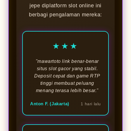
jepe diplatform slot online ini
berbagi pengalaman mereka:
★★★
"mawartoto link benar-benar
situs slot gacor yang stabil.
Deposit cepat dan game RTP
tinggi membuat peluang
menang terasa lebih besar."
Anton F. (Jakarta)
1 hari lalu