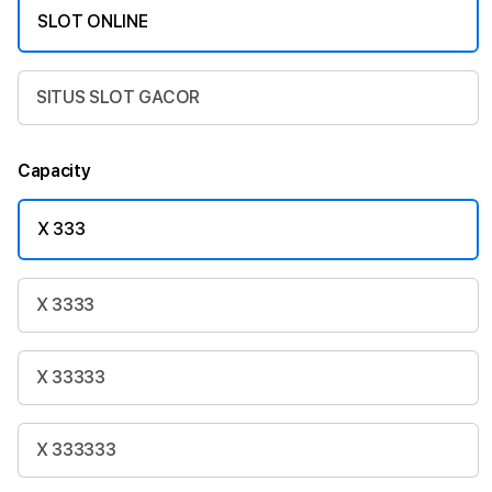
SLOT ONLINE
SITUS SLOT GACOR
Capacity
X 333
X 3333
X 33333
X 333333