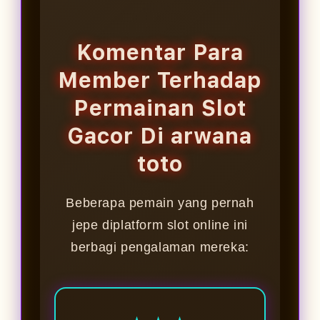
Komentar Para
Member Terhadap
Permainan Slot
Gacor Di arwana
toto
Beberapa pemain yang pernah
jepe diplatform slot online ini
berbagi pengalaman mereka: