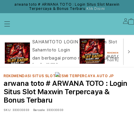
arwana toto # ARWANA TOTO : Login Situs Slot Maxwin
Terpercaya & Bonus Terbaru
Klik Disini
Lo
in
REKOMENDASI SITUS SLOT RESMI TERPERCAYA AUTO JP
SAHAMTOTO LOGIN : Login Situs Slot Maxwin
Sahamtoto Login
REKOMENDASI SITUS 
SLOT ONLINE
dan berbagai promo menarik untuk member b
From Rp. 20.000
From Rp. 20.000 Rp
REKOMENDASI SITUS SLOT RESMI TERPERCAYA AUTO JP
arwana toto # ARWANA TOTO : Login
Situs Slot Maxwin Terpercaya &
Bonus Terbaru
SKU:
333333333
Barcode:
333333333