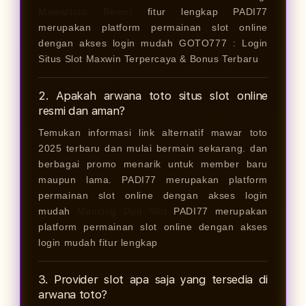
Mawartoto Resmi
fitur lengkap PADI77
merupakan platform permainan slot online
dengan akses login mudah GOTO777 : Login
Situs Slot Maxwin Terpercaya & Bonus Terbaru
2. Apakah arwana toto situs slot online
resmi dan aman?
Temukan informasi link alternatif mawar toto
2025 terbaru dan mulai bermain sekarang. dan
berbagai promo menarik untuk member baru
maupun lama. PADI77 merupakan platform
permainan slot online dengan akses login
mudah
Mancing Duit Slot
PADI77 merupakan
platform permainan slot online dengan akses
login mudah fitur lengkap
3. Provider slot apa saja yang tersedia di
arwana toto?