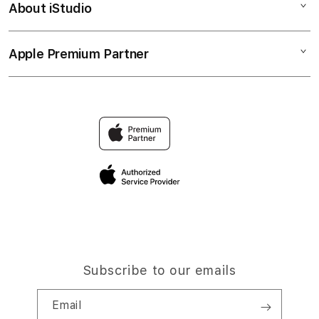
About iStudio
My Account
Slot Online
SITUS SLOT ONLINE
Collection & Delivery
Elush Service Provider
SITUS SLOT GACOR
Apple Premium Partner
About Us
Returns & Exchanges
Financing Options
SLOT GACOR TERPOPULER
Find an iStudio near you
Contact Us
Trade-in
SLOT
Why Shop at iStudio
FAQ
Traveller’s Reservation
Elush Corporate Website
Privacy Policy
Site Terms of Use
Subscribe to our emails
Email