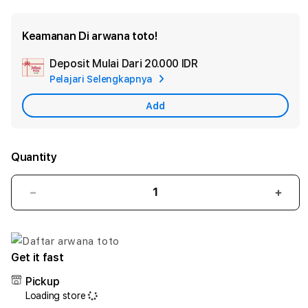
Keamanan Di arwana toto!
Deposit Mulai Dari
20.000 IDR
Add
Pelajari Selengkapnya
Apple
Care
Add
Quantity
Decrease
Incr
quantity
quant
for
for
arwana
arwa
toto
toto
Get it fast
#
#
Pickup
ARWANA
ARW
Loading store
TOTO
TOT