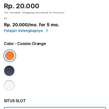
Rp. 20.000
Tax included.
Shipping
calculated at checkout.
or
Rp. 20.000
/mo. for 5 mo.
Pelajari Selengkapnya
Color
- Cosmic Orange
SITUS SLOT