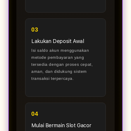
03
Lakukan Deposit Awal
Isi saldo akun menggunakan
metode pembayaran yang
tersedia dengan proses cepat,
aman, dan didukung sistem
transaksi terpercaya.
04
Mulai Bermain Slot Gacor