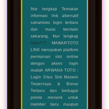
fitur lengkap Temukan
informasi link alternatif
sahamtoto login terbaru
dan mulai bermain
sekarang. fitur lengkap
Goto777
MAWARTOTO
LINK merupakan platform
permainan slot online
dengan akses login
mudah ARWANA TOTO :
Login Situs Slot Maxwin
Terpercaya & Bonus
Terbaru dan berbagai
promo menarik untuk
member baru maupun