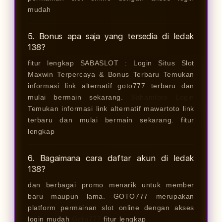
mudah
5. Bonus apa saja yang tersedia di ledak
138?
fitur lengkap SABASLOT : Login Situs Slot
Maxwin Terpercaya & Bonus Terbaru Temukan
informasi link alternatif goto777 terbaru dan
mulai bermain sekarang.
Sahamtoto Login
Temukan informasi link alternatif mawartoto link
terbaru dan mulai bermain sekarang. fitur
lengkap
6. Bagaimana cara daftar akun di ledak
138?
dan berbagai promo menarik untuk member
baru maupun lama. GOTO777 merupakan
platform permainan slot online dengan akses
login mudah
Goto777
fitur lengkap