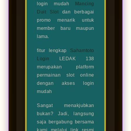
login mudah
Mancing
Duit Slot
dan berbagai
promo menarik untuk
member baru maupun
lama.
fitur lengkap
Sahamtoto
Login
LEDAK 138
merupakan platform
permainan slot online
dengan akses login
mudah
Sangat menakjubkan
bukan? Jadi, langsung
saja bergabung bersama
kami melalui link resmi