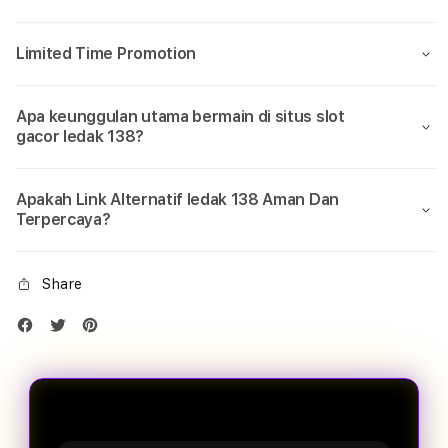
:
:
Login
Logi
Situs
Situs
Limited Time Promotion
Slot
Slot
Maxwin
Maxw
Terpercaya
Terp
Apa keunggulan utama bermain di situs slot
&
&
gacor ledak 138?
Bonus
Bonu
Terbaru
Terb
Apakah Link Alternatif ledak 138 Aman Dan
Terpercaya?
Share