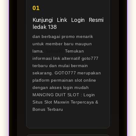
01
Kunjungi Link Login Resmi
ledak 138
dan berbagai promo menarik
untuk member baru maupun
lama.
Sabaslot
Temukan
informasi link alternatif goto777
terbaru dan mulai bermain
sekarang. GOTO777 merupakan
platform permainan slot online
dengan akses login mudah
MANCING DUIT SLOT : Login
Situs Slot Maxwin Terpercaya &
Bonus Terbaru