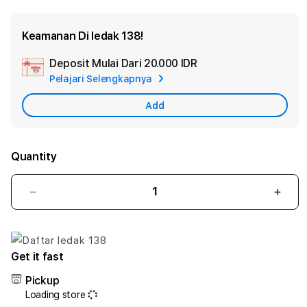
Keamanan Di ledak 138!
Deposit Mulai Dari
20.000 IDR
Add
Pelajari Selengkapnya
Apple
Care
Add
Quantity
Decrease
Incr
quantity
quant
for
for
ledak
leda
138
138
Get it fast
#
#
Pickup
LEDAK
LED
Loading store
138
138