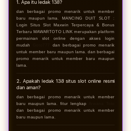
1. Apa itu ledak 138?
dan berbagai promo menarik untuk member
baru maupun lama. MANCING DUIT SLOT :
Login Situs Slot Maxwin Terpercaya & Bonus
Terbaru MAWARTOTO LINK merupakan platform
permainan slot online dengan akses login
mudah
Goto777
dan berbagai promo menarik
untuk member baru maupun lama. dan berbagai
promo menarik untuk member baru maupun
lama.
2. Apakah ledak 138 situs slot online resmi
dan aman?
dan berbagai promo menarik untuk member
baru maupun lama. fitur lengkap
Arwana Toto
dan berbagai promo menarik untuk member
baru maupun lama.