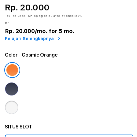
Rp. 20.000
Tax included.
Shipping
calculated at checkout.
or
Rp. 20.000
/mo. for 5 mo.
Pelajari Selengkapnya
Color
- Cosmic Orange
SITUS SLOT