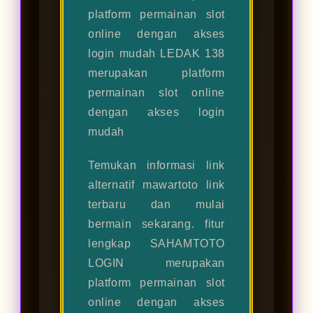
platform permainan slot
online dengan akses
login mudah LEDAK 138
merupakan platform
permainan slot online
dengan akses login
mudah
Temukan informasi link
alternatif mawartoto link
terbaru dan mulai
bermain sekarang. fitur
lengkap SAHAMTOTO
LOGIN merupakan
platform permainan slot
online dengan akses