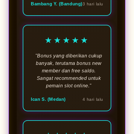
Bambang Y. (Bandung)
3 hari lalu
★★★★★
"Bonus yang diberikan cukup
banyak, terutama bonus new
member dan free saldo.
Sangat recommended untuk
pemain slot online."
Ican S. (Medan)
4 hari lalu