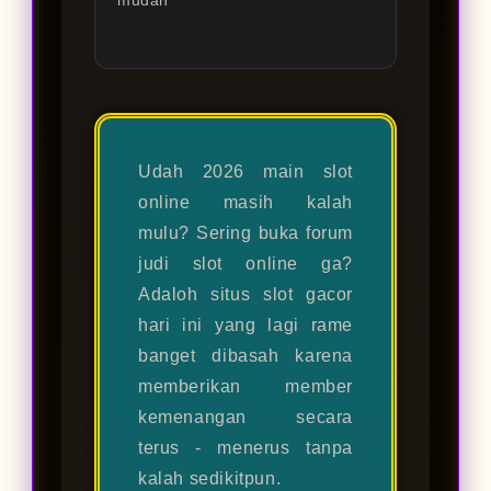
mudah
Udah 2026 main slot
online masih kalah
mulu? Sering buka forum
judi slot online ga?
Adaloh situs slot gacor
hari ini yang lagi rame
banget dibasah karena
memberikan member
kemenangan secara
terus - menerus tanpa
kalah sedikitpun.