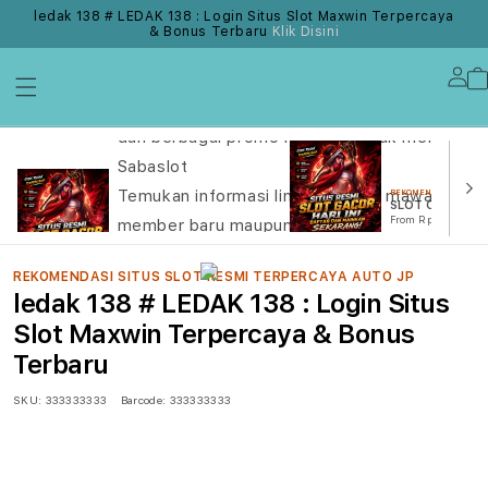
ledak 138 # LEDAK 138 : Login Situs Slot Maxwin Terpercaya
& Bonus Terbaru
Klik Disini
Lo
in
REKOMENDASI SITUS SLOT RESMI TERPERCAYA AUTO JP
dan berbagai promo menarik untuk member ba
Sabaslot
Temukan informasi link alternatif mawartoto 
REKOMENDASI SITUS 
SLOT ONLINE
From Rp. 20.000
member baru maupun lama.
From Rp. 20.000 Rp
REKOMENDASI SITUS SLOT RESMI TERPERCAYA AUTO JP
ledak 138 # LEDAK 138 : Login Situs
Slot Maxwin Terpercaya & Bonus
Terbaru
SKU:
333333333
Barcode:
333333333