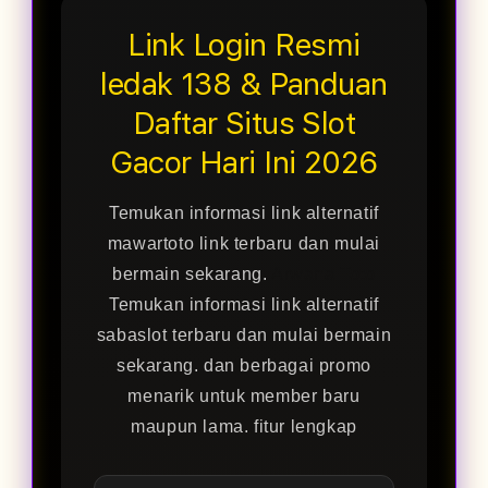
Link Login Resmi
ledak 138 & Panduan
Daftar Situs Slot
Gacor Hari Ini 2026
Temukan informasi link alternatif
mawartoto link terbaru dan mulai
bermain sekarang.
Arwana Toto
Temukan informasi link alternatif
sabaslot terbaru dan mulai bermain
sekarang. dan berbagai promo
menarik untuk member baru
maupun lama. fitur lengkap