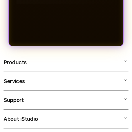
Products
Services
ledak 138
SLOT ONLINE
Support
AppleCare+
SITUS SLOT GACOR
Corporate
SLOT GACOR
About iStudio
My Account
Slot Online
SITUS SLOT ONLINE
Collection & Delivery