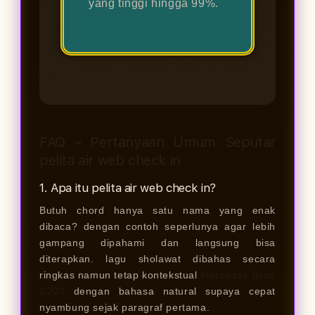
yang tinggi hingga 99%.
FAQ – Pertanyaan Umum Seputar
pelita air web check in
1. Apa itu pelita air web check in?
Butuh chord hanya satu nama yang enak
dibaca? dengan contoh seperlunya agar lebih
gampang dipahami dan langsung bisa
diterapkan. lagu sholawat dibahas secara
ringkas namun tetap kontekstual
Mercedes Benz
C200
dengan bahasa natural supaya cepat
nyambung sejak paragraf pertama.