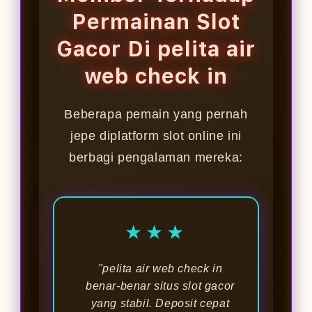
Permainan Slot
Gacor Di pelita air
web check in
Beberapa pemain yang pernah
jepe diplatform slot online ini
berbagi pengalaman mereka:
★★★
"pelita air web check in
benar-benar situs slot gacor
yang stabil. Deposit cepat