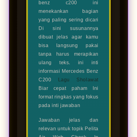
benz c200 ini
menekankan bagian
yang paling sering dicari
Di sini susunannya
dibuat jelas agar kamu
bisa langsung pakai
tanpa harus merapikan
ulang teks. ini inti
informasi Mercedes Benz
C200
Lagu Sholawat
Biar cepat paham Ini
format ringkas yang fokus
pada inti jawaban
Jawaban jelas dan
relevan untuk topik Pelita