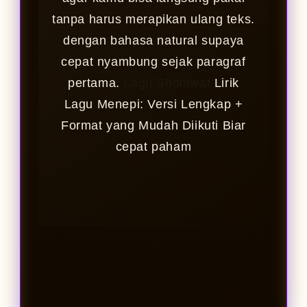
tanpa harus merapikan ulang teks.
dengan bahasa natural supaya
cepat nyambung sejak paragraf
pertama.
Lagu Sholawat
Lirik
Lagu Menepi: Versi Lengkap +
Format yang Mudah Diikuti Biar
cepat paham