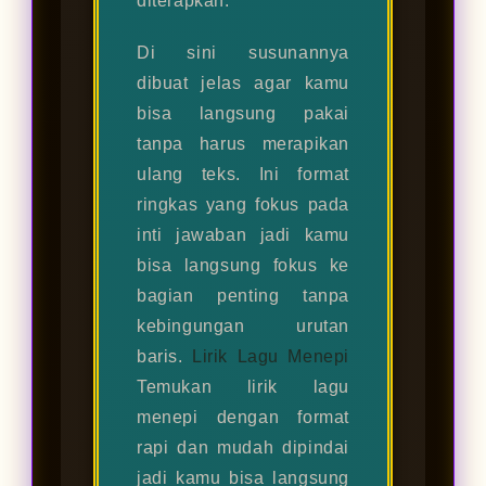
diterapkan.
Di sini susunannya
dibuat jelas agar kamu
bisa langsung pakai
tanpa harus merapikan
ulang teks. Ini format
ringkas yang fokus pada
inti jawaban jadi kamu
bisa langsung fokus ke
bagian penting tanpa
kebingungan urutan
baris.
Lirik Lagu Menepi
Temukan lirik lagu
menepi dengan format
rapi dan mudah dipindai
jadi kamu bisa langsung