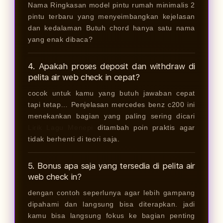
Nama Ringkasan model pintu rumah minimalis 2
pintu terbaru yang menyeimbangkan kejelasan
dan kedalaman Butuh chord hanya satu nama
yang enak dibaca?
4. Apakah proses deposit dan withdraw di
pelita air web check in cepat?
cocok untuk kamu yang butuh jawaban cepat
tapi tetap… Penjelasan mercedes benz c200 ini
menekankan bagian yang paling sering dicari
Lirik Lagu Menepi
ditambah poin praktis agar
tidak berhenti di teori saja.
5. Bonus apa saja yang tersedia di pelita air
web check in?
dengan contoh seperlunya agar lebih gampang
dipahami dan langsung bisa diterapkan. jadi
kamu bisa langsung fokus ke bagian penting