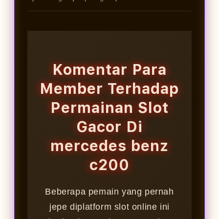
Komentar Para
Member Terhadap
Permainan Slot
Gacor Di
mercedes benz
c200
Beberapa pemain yang pernah
jepe diplatform slot online ini