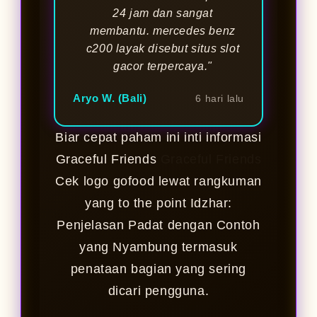
24 jam dan sangat
membantu. mercedes benz
c200 layak disebut situs slot
gacor terpercaya."
Aryo W. (Bali)
6 hari lalu
Biar cepat paham ini inti informasi
Graceful Friends
Graceful Friends
Cek logo gofood lewat rangkuman
yang to the point Idzhar:
Penjelasan Padat dengan Contoh
yang Nyambung termasuk
penataan bagian yang sering
dicari pengguna.