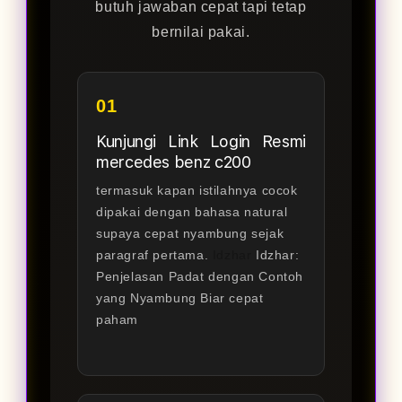
butuh jawaban cepat tapi tetap
bernilai pakai.
01
Kunjungi Link Login Resmi
mercedes benz c200
termasuk kapan istilahnya cocok
dipakai dengan bahasa natural
supaya cepat nyambung sejak
paragraf pertama.
Idzhar
Idzhar:
Penjelasan Padat dengan Contoh
yang Nyambung Biar cepat
paham