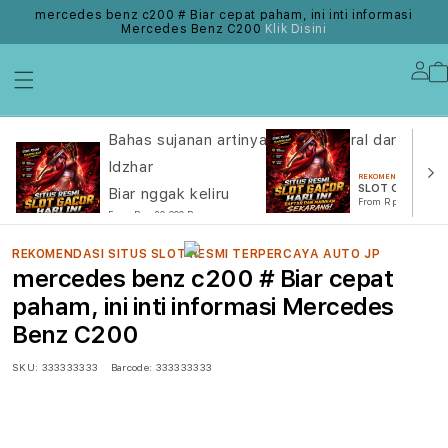
mercedes benz c200 # Biar cepat paham, ini inti informasi
Mercedes Benz C200
Klik Disini
Lo
in
REKOMENDASI SITUS SLOT RESMI TERPERCAYA AUTO JP
Bahas sujanan artinya secara netral dan jela
Idzhar
REKOMENDASI SITUS 
SLOT ONLINE
Biar nggak keliru
From Rp. 20.000
From Rp. 20.000 Rp
REKOMENDASI SITUS SLOT RESMI TERPERCAYA AUTO JP
mercedes benz c200 # Biar cepat
paham, ini inti informasi Mercedes
Benz C200
SKU:
333333333
Barcode:
333333333