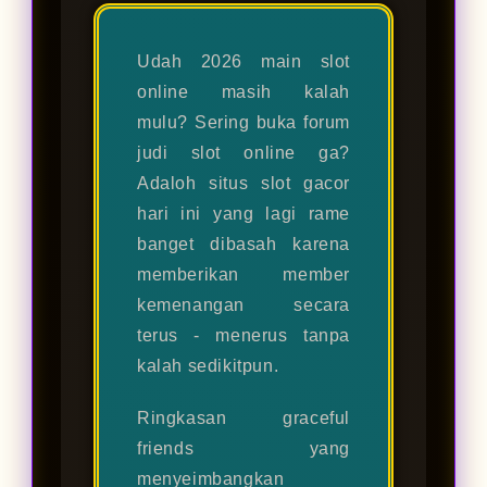
Udah 2026 main slot
online masih kalah
mulu? Sering buka forum
judi slot online ga?
Adaloh situs slot gacor
hari ini yang lagi rame
banget dibasah karena
memberikan member
kemenangan secara
terus - menerus tanpa
kalah sedikitpun.
Ringkasan graceful
friends yang
menyeimbangkan