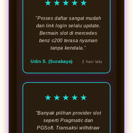
★★★★★
"Proses daftar sangat mudah
dan link login selalu update.
Bermain slot di mercedes
benz c200 terasa nyaman
tanpa kendala."
Udin S. (Surabaya)
2 hari lalu
★★★★★
"Banyak pilihan provider slot
seperti Pragmatic dan
PGSoft. Transaksi withdraw