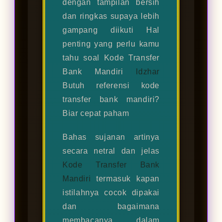
dengan tampilan bersih
dan ringkas supaya lebih
gampang diikuti Hal
penting yang perlu kamu
tahu soal Kode Transfer
Bank Mandiri
Idzhar
Butuh referensi kode
transfer bank mandiri?
Biar cepat paham
Bahas sujanan artinya
secara netral dan jelas
Kode Transfer Bank
Mandiri
termasuk kapan
istilahnya cocok dipakai
dan bagaimana
membacanya dalam