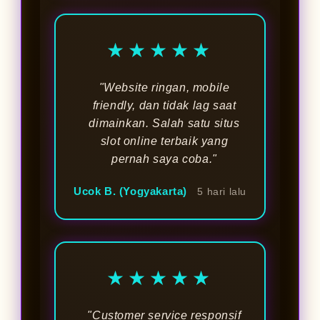
★★★★★
"Website ringan, mobile
friendly, dan tidak lag saat
dimainkan. Salah satu situs
slot online terbaik yang
pernah saya coba."
Ucok B. (Yogyakarta)
5 hari lalu
★★★★★
"Customer service responsif