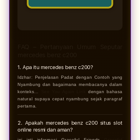
FAQ – Pertanyaan Umum Seputar
mercedes benz c200
1. Apa itu mercedes benz c200?
Idzhar: Penjelasan Padat dengan Contoh yang
Nyambung dan bagaimana membacanya dalam
konteks…
See You Again Lirik
dengan bahasa
natural supaya cepat nyambung sejak paragraf
pertama.
2. Apakah mercedes benz c200 situs slot
online resmi dan aman?
ini inti informasi Graceful Friends
Graceful