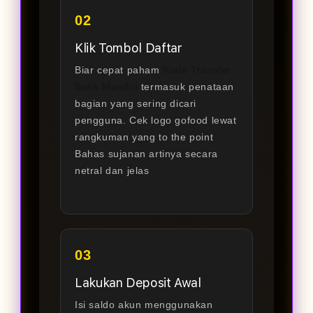
02
Klik Tombol Daftar
Biar cepat paham
Kode Transfer
Bank Mandiri
termasuk penataan
bagian yang sering dicari
pengguna. Cek logo gofood lewat
rangkuman yang to the point
Bahas sujanan artinya secara
netral dan jelas
03
Lakukan Deposit Awal
Isi saldo akun menggunakan