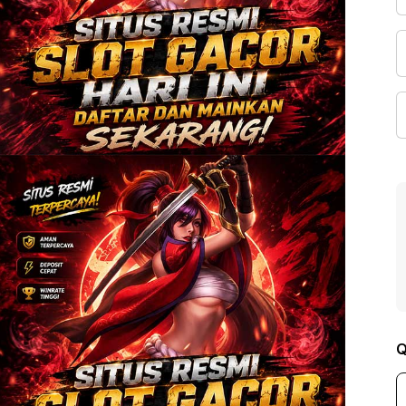
Open
media
3
in
modal
Q