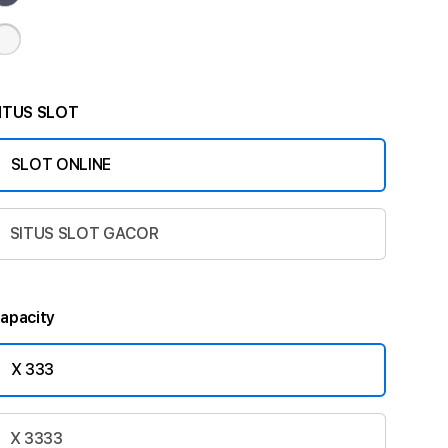
ITUS SLOT
SLOT ONLINE
SITUS SLOT GACOR
apacity
X 333
X 3333