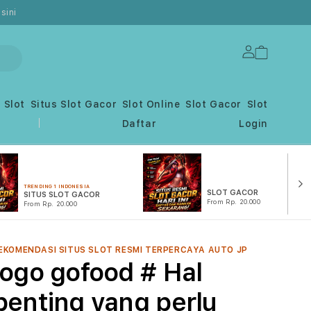
isini
Log
Cart
in
 Slot
Situs Slot Gacor
Slot Online
Slot Gacor
Slot
Daftar
Login
TRENDING 1 INDONESIA
SLOT GACOR
SITUS SLOT GACOR
From Rp. 20.000
From Rp. 20.000
EKOMENDASI SITUS SLOT RESMI TERPERCAYA AUTO JP
logo gofood # Hal
penting yang perlu