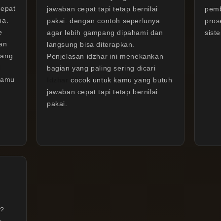
cepat
jawaban cepat tapi tetap bernilai
pemb
ma.
pakai. dengan contoh seperlunya
pros
e
agar lebih gampang dipahami dan
sist
an
langsung bisa diterapkan.
yang
Penjelasan idzhar ini menekankan
l
bagian yang paling sering dicari
kamu
Idzhar
cocok untuk kamu yang butuh
jawaban cepat tapi tetap bernilai
pakai.
a?