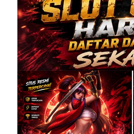
Open
media
1
in
modal