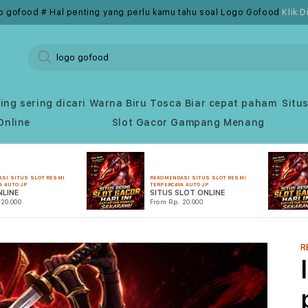
o gofood # Hal penting yang perlu kamu tahu soal Logo Gofood
Klik D
ing sering dicari
Warna Biru Tosca
Biar cepat paham
Situs
Online
Slot Gacor Gampang Menang
SI SITUS SLOT RESMI
REKOMENDASI SITUS SLOT RESMI
A AUTO JP
TERPERCAYA AUTO JP
NLINE
SITUS SLOT ONLINE
 20.000
From Rp. 20.000
R