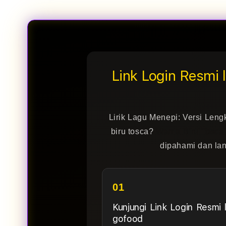
8
in
modal
Link Login Resmi 
Lirik Lagu Menepi: Versi Lengk
biru tosca?
Warna Biru Tosca
dipahami dan lan
01
Kunjungi Link Login Resmi 
gofood