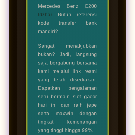
Mercedes Benz C200
Idzhar
Butuh referensi
kode transfer bank
mandiri?
Sangat menakjubkan
bukan? Jadi, langsung
saja bergabung bersama
kami melalui link resmi
yang telah disediakan.
Dapatkan pengalaman
seru bermain slot gacor
hari ini dan raih jepe
serta maxwin dengan
tingkat kemenangan
yang tinggi hingga 99%.