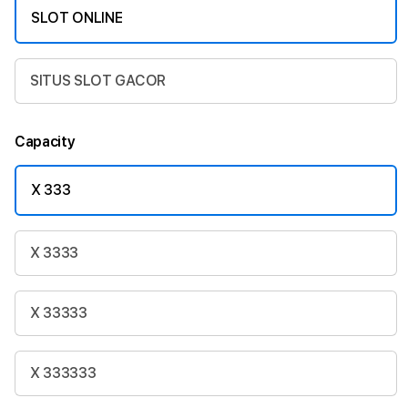
SLOT ONLINE
SITUS SLOT GACOR
Capacity
X 333
X 3333
X 33333
X 333333