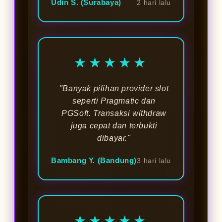
Udin S. (Surabaya)
2 hari lalu
★★★★★
"Banyak pilihan provider slot
seperti Pragmatic dan
PGSoft. Transaksi withdraw
juga cepat dan terbukti
dibayar."
Bambang Y. (Bandung)
3 hari lalu
★★★★★