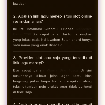
jawaban
2. Apakah lirik lagu menepi situs slot online
resmi dan aman?
ini inti informasi Graceful Friends
Mercedes
Benz C200
Biar cepat paham Ini format ringkas
yang fokus pada inti jawaban Butuh chord hanya
satu nama yang enak dibaca?
3. Provider slot apa saja yang tersedia di
lirik lagu menepi?
Biar cepat paham
Warna Biru Tosca
Di sini
susunannya dibuat jelas agar kamu bisa
langsung pakai tanpa harus merapikan ulang
teks. ditambah poin praktis agar tidak berhenti
di teori saja.
4. Apakah proses deposit dan withdraw di