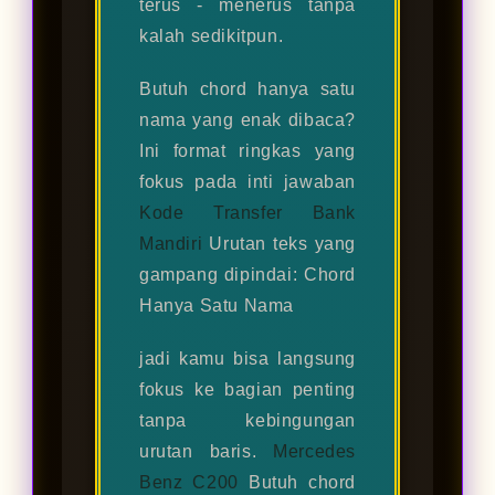
terus - menerus tanpa
kalah sedikitpun.
Butuh chord hanya satu
nama yang enak dibaca?
Ini format ringkas yang
fokus pada inti jawaban
Kode Transfer Bank
Mandiri
Urutan teks yang
gampang dipindai: Chord
Hanya Satu Nama
jadi kamu bisa langsung
fokus ke bagian penting
tanpa kebingungan
urutan baris.
Mercedes
Benz C200
Butuh chord