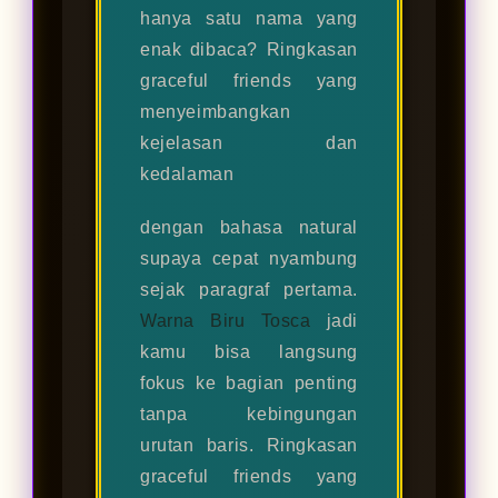
hanya satu nama yang
enak dibaca? Ringkasan
graceful friends yang
menyeimbangkan
kejelasan dan
kedalaman
dengan bahasa natural
supaya cepat nyambung
sejak paragraf pertama.
Warna Biru Tosca
jadi
kamu bisa langsung
fokus ke bagian penting
tanpa kebingungan
urutan baris. Ringkasan
graceful friends yang