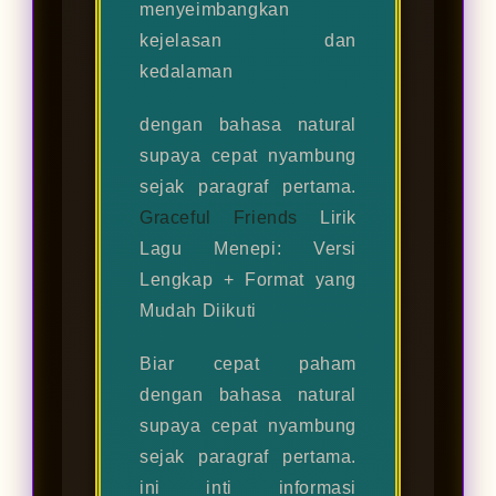
menyeimbangkan
kejelasan dan
kedalaman
dengan bahasa natural
supaya cepat nyambung
sejak paragraf pertama.
Graceful Friends
Lirik
Lagu Menepi: Versi
Lengkap + Format yang
Mudah Diikuti
Biar cepat paham
dengan bahasa natural
supaya cepat nyambung
sejak paragraf pertama.
ini inti informasi