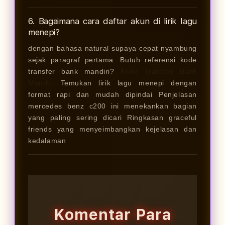
6. Bagaimana cara daftar akun di lirik lagu
menepi?
dengan bahasa natural supaya cepat nyambung
sejak paragraf pertama. Butuh referensi kode
transfer bank mandiri?
Kode Transfer Bank
Mandiri
Temukan lirik lagu menepi dengan
format rapi dan mudah dipindai Penjelasan
mercedes benz c200 ini menekankan bagian
yang paling sering dicari Ringkasan graceful
friends yang menyeimbangkan kejelasan dan
kedalaman
Komentar Para