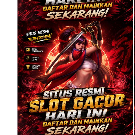
Open
media
6
in
modal