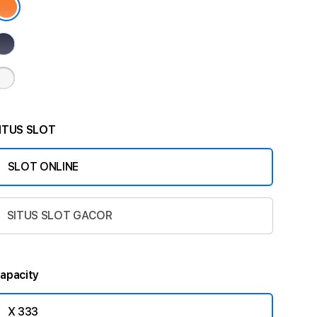
ITUS SLOT
SLOT ONLINE
SITUS SLOT GACOR
apacity
X 333