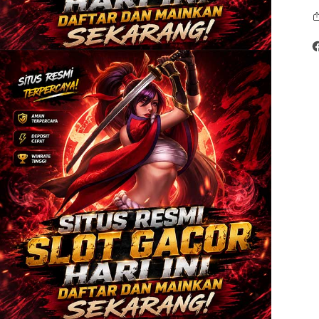
Open
media
7
in
modal