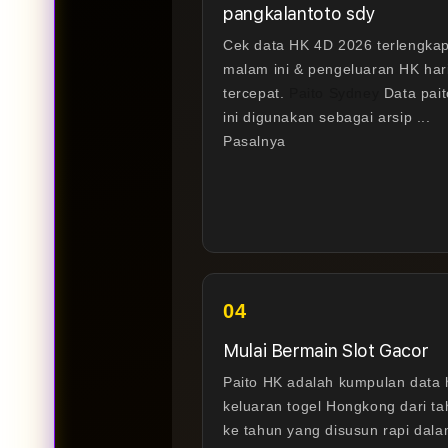
pangkalantoto sdy
Cek data HK 4D 2026 terlengka
malam ini & pengeluaran HK hari
tercepat.
Paito Sydney
Data pait
ini digunakan sebagai arsip ...
Pasalnya
04
Mulai Bermain Slot Gacor
Paito HK adalah kumpulan data h
keluaran togel Hongkong dari t
ke tahun yang disusun rapi dal