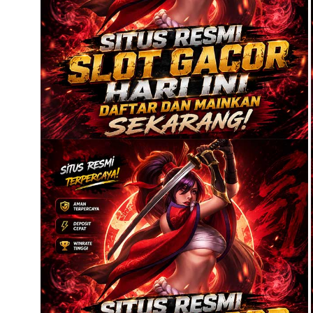
Open
media
2
in
modal