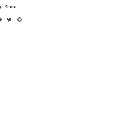
Share