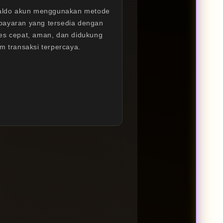
saldo akun menggunakan metode
ayaran yang tersedia dengan
es cepat, aman, dan didukung
em transaksi terpercaya.