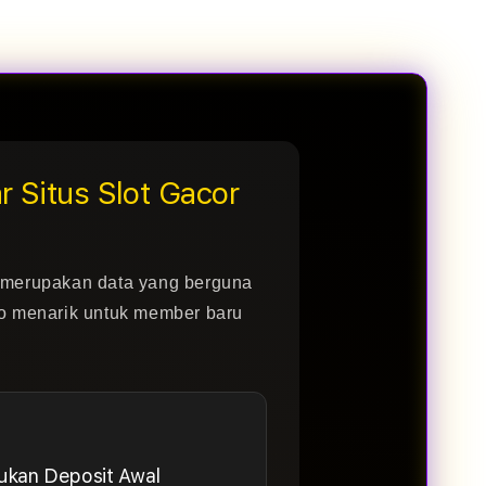
 Situs Slot Gacor
merupakan data yang berguna
mo menarik untuk member baru
.
ukan Deposit Awal