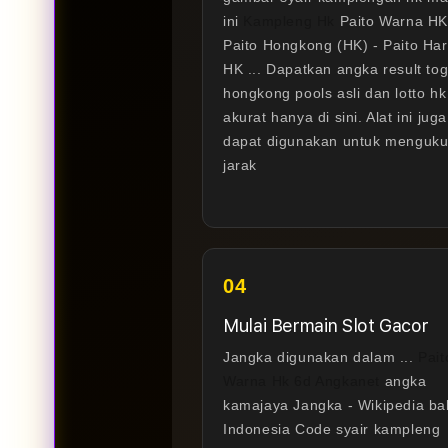
ini
Kampleng Hk
Paito Warna HK
Paito Hongkong (HK) - Paito Har
HK ... Dapatkan angka result tog
hongkong pools asli dan lotto hk
akurat hanya di sini. Alat ini juga
dapat digunakan untuk menguku
jarak
04
Mulai Bermain Slot Gacor
Jangka digunakan dalam ...
Pait
Warna Hk 6d Angkanet
angka
kamajaya Jangka - Wikipedia b
Indonesia Code syair kampleng