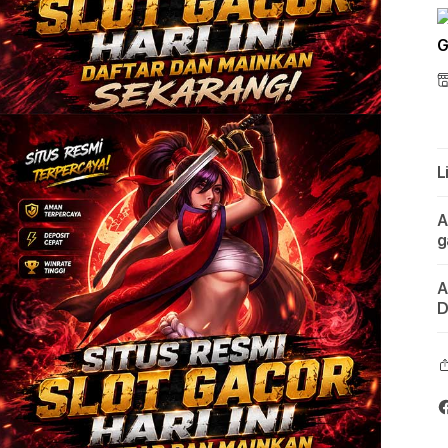
G
Open
media
5
in
L
modal
A
g
A
D