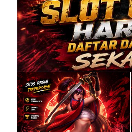
Open
media
1
in
modal