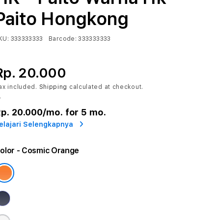
Paito Hongkong
KU:
333333333
Barcode:
333333333
Rp. 20.000
ax included.
Shipping
calculated at checkout.
r
p. 20.000
/mo. for 5 mo.
elajari Selengkapnya
olor
- Cosmic Orange