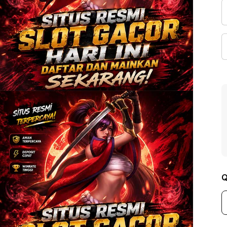
Open
media
3
in
modal
Q