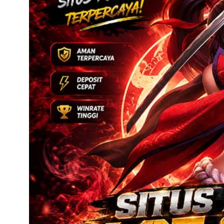
busur.
From Rp. 20.000 Rp