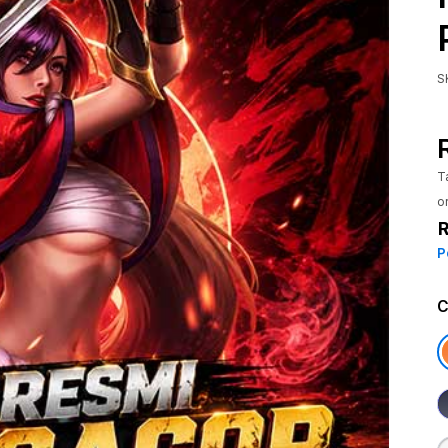
S
T
o
R
P
C