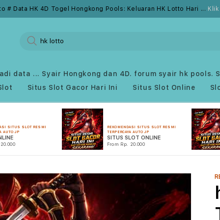
tto # Data HK 4D Togel Hongkong Pools: Keluaran HK Lotto Hari ...
Klik
di data ...
Syair Hongkong
dan 4D. forum syair hk pools. S
Slot
Situs Slot Gacor Hari Ini
Situs Slot Online
Sl
SI SITUS SLOT RESMI
REKOMENDASI SITUS SLOT RESMI
A AUTO JP
TERPERCAYA AUTO JP
NLINE
SITUS SLOT ONLINE
 20.000
From Rp. 20.000
R