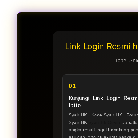
8
in
modal
Link Login Resmi h
Tabel Shi
01
Kunjungi Link Login Resm
lotto
Syair HK | Kode Syair HK | Foru
Syair HK
Syair Hk Oovin
Dapatk
angka result togel hongkong poo
asli dan lotto hk akurat hanya di 