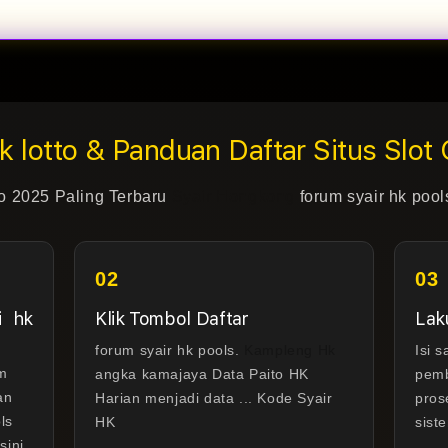
9
in
modal
k lotto & Panduan Daftar Situs Slot 
o 2025 Paling Terbaru
Syair Hongkong
forum syair hk pool
02
03
i hk
Klik Tombol Daftar
Lak
forum syair hk pools.
Kampleng Hk
Isi 
m
angka kamajaya Data Paito HK
pemb
an
Harian menjadi data ... Kode Syair
pros
ls
HK
sist
sini.