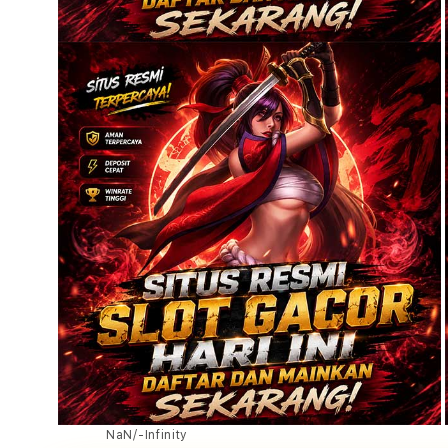
Open
media
6
in
modal
Open
of
NaN
/
-Infinity
media