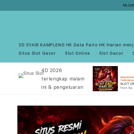
hk lo
REKOMENDASI SITUS SLOT RESMI
TERPERCAYA AUTO JP
3D SYAIR KAMPLENG HK Data Paito HK Harian menja
forum syair hk
Situs Slot Gacor
pools. Kode Syair
Slot Online
Slot Gacor
HK Cek data HK
4D 2026
terlengkap malam
REKOMENDA
TERPERCAY
SLOT O
ini & pengeluaran
From Rp.
HK hari ini
tercepat.
Syair Hk
Skip to
Oovin
dan 4D.
product
information
From Rp. 20.000 Rp