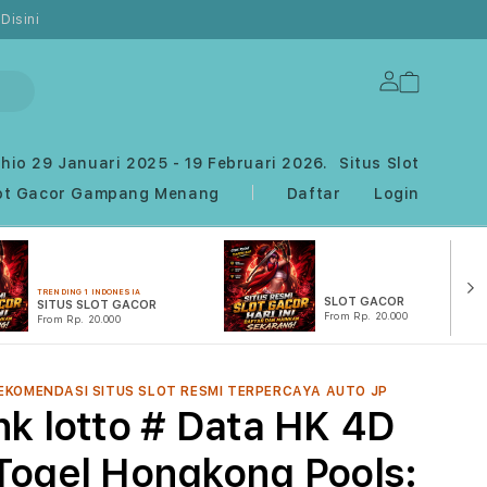
 Disini
Log
Cart
in
hio 29 Januari 2025 - 19 Februari 2026.
Situs Slot
ot Gacor Gampang Menang
Daftar
Login
TRENDING 1 INDONESIA
SLOT GACOR
SITUS SLOT GACOR
From Rp. 20.000
From Rp. 20.000
EKOMENDASI SITUS SLOT RESMI TERPERCAYA AUTO JP
hk lotto # Data HK 4D
Togel Hongkong Pools: