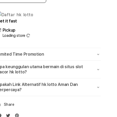
quantity
quantity
for
for
hk
hk
lotto
lotto
et it fast
#
#
Pickup
Data
Data
Loading store
HK
HK
4D
4D
Togel
Togel
Hongkong
Hongkong
imited Time Promotion
Pools:
Pools:
Keluaran
Keluaran
pa keunggulan utama bermain di situs slot
HK
HK
acor hk lotto?
Lotto
Lotto
Hari
Hari
pakah Link Alternatif hk lotto Aman Dan
...
...
erpercaya?
Share