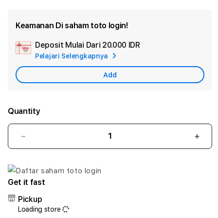
Keamanan Di saham toto login!
Deposit Mulai Dari
20.000 IDR
Add
Pelajari Selengkapnya
Apple
Care
Add
Quantity
Decrease
Incr
quantity
quant
for
for
saham
saha
toto
toto
Get it fast
login
login
Pickup
#
#
Loading store
SAHAM
SAH