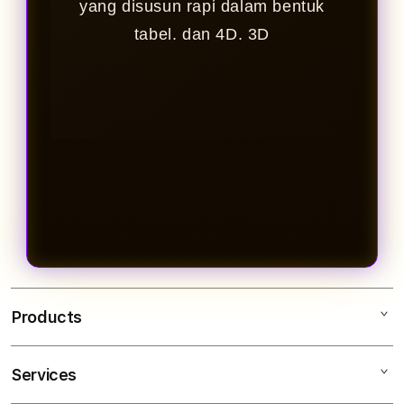
yang disusun rapi dalam bentuk
tabel. dan 4D. 3D
Products
Services
saham toto login