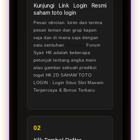
Kunjungi Link Login Resmi
saham toto login
Pesan obrolan: kirim dan terima
pesan teman dan grup kapan
saja dan di mana saja dengan
satu sentuhan.
Hk Lotto
Forum
Syair HK adalah beberapa
petunjuk tentang angka main
atau gambar sebuah prediksi
togel HK 2D SAHAM TOTO
LOGIN : Login Situs Slot Maxwin
Terpercaya & Bonus Terbaru
02