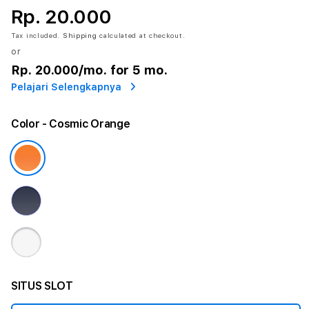
Rp. 20.000
Tax included.
Shipping
calculated at checkout.
or
Rp. 20.000
/mo. for 5 mo.
Pelajari Selengkapnya
Color
- Cosmic Orange
SITUS SLOT