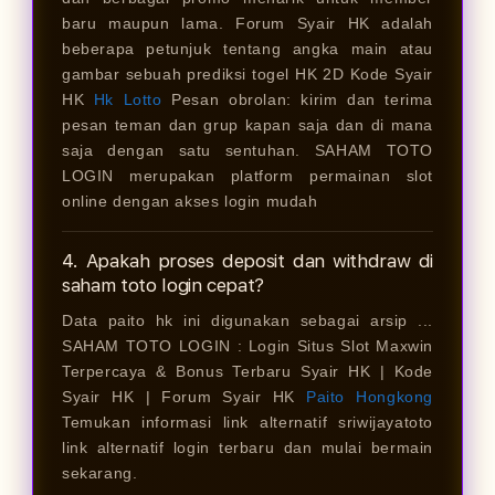
baru maupun lama. Forum Syair HK adalah
beberapa petunjuk tentang angka main atau
gambar sebuah prediksi togel HK 2D Kode Syair
HK
Hk Lotto
Pesan obrolan: kirim dan terima
pesan teman dan grup kapan saja dan di mana
saja dengan satu sentuhan. SAHAM TOTO
LOGIN merupakan platform permainan slot
online dengan akses login mudah
4. Apakah proses deposit dan withdraw di
saham toto login cepat?
Data paito hk ini digunakan sebagai arsip ...
SAHAM TOTO LOGIN : Login Situs Slot Maxwin
Terpercaya & Bonus Terbaru Syair HK | Kode
Syair HK | Forum Syair HK
Paito Hongkong
Temukan informasi link alternatif sriwijayatoto
link alternatif login terbaru dan mulai bermain
sekarang.