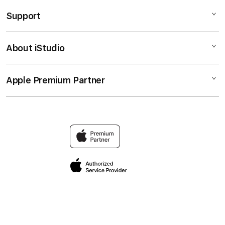
SLOT ONLINE
Support
AppleCare+
SITUS SLOT GACOR
Corporate
SLOT GACOR
About iStudio
My Account
Slot Online
SITUS SLOT ONLINE
Collection & Delivery
Elush Service Provider
SITUS SLOT GACOR
Apple Premium Partner
About Us
Returns & Exchanges
Financing Options
SLOT GACOR TERPOPULER
Find an iStudio near you
Contact Us
Trade-in
SLOT
Why Shop at iStudio
FAQ
Traveller’s Reservation
Elush Corporate Website
Privacy Policy
Site Terms of Use