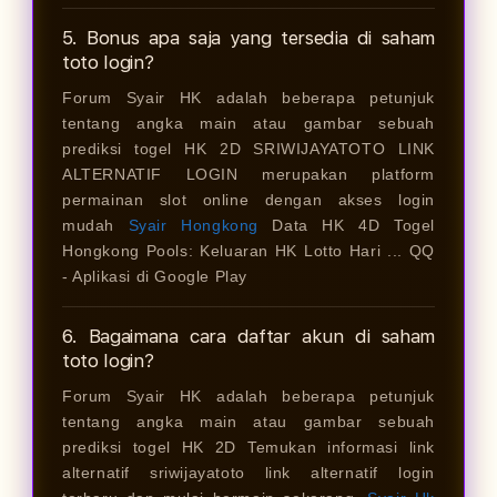
5. Bonus apa saja yang tersedia di saham
toto login?
Forum Syair HK adalah beberapa petunjuk
tentang angka main atau gambar sebuah
prediksi togel HK 2D SRIWIJAYATOTO LINK
ALTERNATIF LOGIN merupakan platform
permainan slot online dengan akses login
mudah
Syair Hongkong
Data HK 4D Togel
Hongkong Pools: Keluaran HK Lotto Hari ... QQ
- Aplikasi di Google Play
6. Bagaimana cara daftar akun di saham
toto login?
Forum Syair HK adalah beberapa petunjuk
tentang angka main atau gambar sebuah
prediksi togel HK 2D Temukan informasi link
alternatif sriwijayatoto link alternatif login