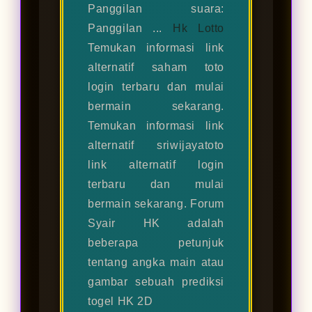
Panggilan suara:
Panggilan ...
Hk Lotto
Temukan informasi link
alternatif saham toto
login terbaru dan mulai
bermain sekarang.
Temukan informasi link
alternatif sriwijayatoto
link alternatif login
terbaru dan mulai
bermain sekarang. Forum
Syair HK adalah
beberapa petunjuk
tentang angka main atau
gambar sebuah prediksi
togel HK 2D