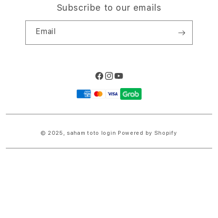
Subscribe to our emails
Email
Facebook
Instagram
YouTube
Payment
methods
© 2025,
saham toto login
Powered by Shopify