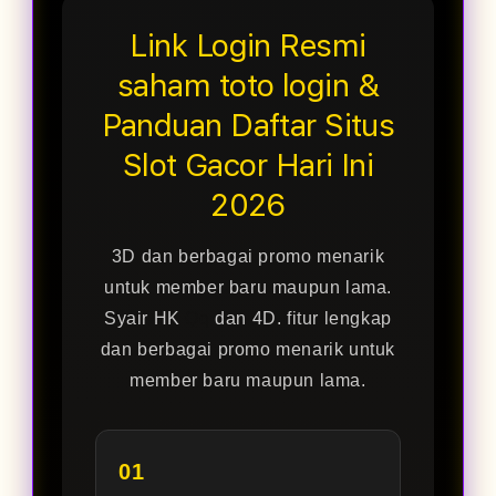
Link Login Resmi
saham toto login &
Panduan Daftar Situs
Slot Gacor Hari Ini
2026
3D dan berbagai promo menarik
untuk member baru maupun lama.
Syair HK
Qq
dan 4D. fitur lengkap
dan berbagai promo menarik untuk
member baru maupun lama.
01