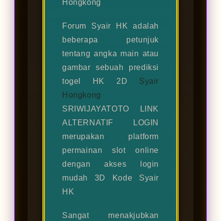
Hongkong
Forum Syair HK adalah
beberapa petunjuk
tentang angka main atau
gambar sebuah prediksi
togel HK 2D
Syair
Hongkong
SRIWIJAYATOTO LINK
ALTERNATIF LOGIN
merupakan platform
permainan slot online
dengan akses login
mudah 3D Kode Syair
HK
Sangat menakjubkan