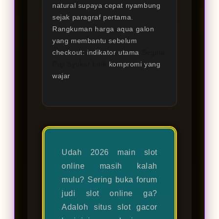
natural supaya cepat nyambung
sejak paragraf pertama.
Rangkuman harga aqua galon
yang membantu sebelum
checkout: indikator utama
Segala
Puji Syukur Lirik
kompromi yang
wajar
Udah 2026 main slot
online masih kalah
mulu? Sering buka forum
judi slot online ga?
Adaloh situs slot gacor