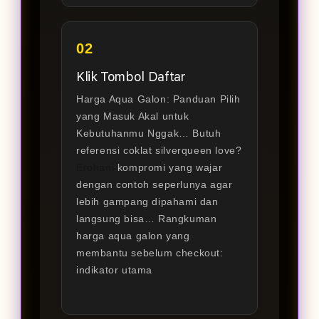
02
Klik Tombol Daftar
Harga Aqua Galon: Panduan Pilih
yang Masuk Akal untuk
Kebutuhanmu Nggak… Butuh
referensi coklat silverqueen love?
Erohani
kompromi yang wajar
dengan contoh seperlunya agar
lebih gampang dipahami dan
langsung bisa… Rangkuman
harga aqua galon yang
membantu sebelum checkout:
indikator utama