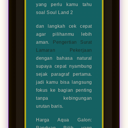
yang perlu kamu tahu
soal Soul Land 2
dan langkah cek cepat
agar pilihanmu lebih
aman.
Pengertian Surat
Lamaran Pekerjaan
dengan bahasa natural
supaya cepat nyambung
sejak paragraf pertama.
jadi kamu bisa langsung
fokus ke bagian penting
tanpa kebingungan
urutan baris.
Harga Aqua Galon:
Panduan Pilih yang