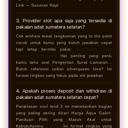
Lirik — Susunan Rapi
3. Provider slot apa saja yang tersedia di
pakaian adat sumatera selatan?
Cek erohani lewat rangkuman yang to the point
cocok untuk kamu yang butuh jawaban cepat
tapi tetap bernilai pakai.
Pengertian Surat
Lamaran Pekerjaan
Hal penting yang perlu
kamu tahu soal Pengertian Surat Lamaran…
Butuh referensi coklat silverqueen love? Ini
format ringkas yang fokus pada inti jawaban
4. Apakah proses deposit dan withdraw di
pakaian adat sumatera selatan cepat?
Penjelasan soul land 2 ini menekankan bagian
yang paling sering dicari Harga Aqua Galon:
Panduan Pilih yang Masuk Akal untuk
Kebutuhanmu
Erohani
Ini format ringkas yang