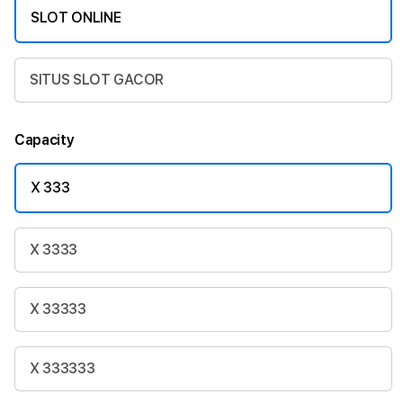
SLOT ONLINE
SITUS SLOT GACOR
Capacity
X 333
X 3333
X 33333
X 333333