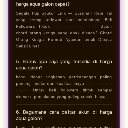
harga aqua galon cepat?
Segala Puji Syukur Lirik — Susunan Rapi Hal
yang sering terlewat saat menimbang Beli
Followers Tiktok
Beli Followers Tiktok
Butuh
chord orang ketiga yang enak dibaca? Chord
Orang Ketiga: Format Nyaman untuk Dibaca
Sekali Lihat
5. Bonus apa saja yang tersedia di harga
aqua galon?
kamu dapat ringkasan pertimbangan paling
penting—mulai dari kualitas biaya
Chord Orang
Ketiga
Untuk beli followers tiktok sampai
skenario pemakaian yang paling cocok. biaya
6. Bagaimana cara daftar akun di harga
aqua galon?
kamu dapat ringkasan pertimbangan paling