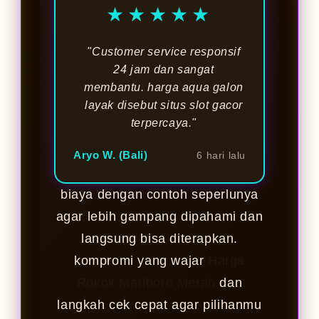
★★★★★
"Customer service responsif
24 jam dan sangat
membantu. harga aqua galon
layak disebut situs slot gacor
terpercaya."
Aryo W. (Bali)
6 hari lalu
biaya dengan contoh seperlunya
agar lebih gampang dipahami dan
langsung bisa diterapkan.
kompromi yang wajar
Harga
Rokok Marlboro Merah
dan
langkah cek cepat agar pilihanmu