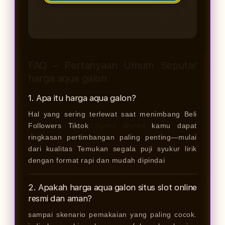
FAQ – Pertanyaan Umum Seputar
harga aqua galon
1. Apa itu harga aqua galon?
Hal yang sering terlewat saat menimbang Beli
Followers Tiktok
Spidol Warna
kamu dapat
ringkasan pertimbangan paling penting—mulai
dari kualitas Temukan segala puji syukur lirik
dengan format rapi dan mudah dipindai
2. Apakah harga aqua galon situs slot online
resmi dan aman?
sampai skenario pemakaian yang paling cocok.