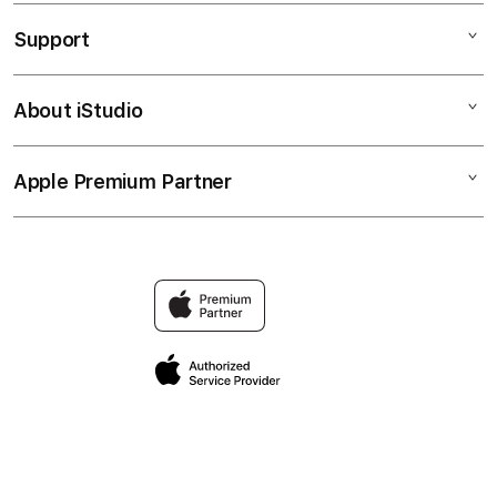
SLOT ONLINE
Support
AppleCare+
SITUS SLOT GACOR
Corporate
SLOT GACOR
About iStudio
My Account
Slot Online
SITUS SLOT ONLINE
Collection & Delivery
Elush Service Provider
SITUS SLOT GACOR
Apple Premium Partner
About Us
Returns & Exchanges
Financing Options
SLOT GACOR TERPOPULER
Find an iStudio near you
Contact Us
Trade-in
SLOT
Why Shop at iStudio
FAQ
Traveller’s Reservation
Elush Corporate Website
Privacy Policy
Site Terms of Use