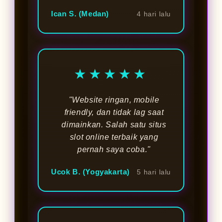
Ican S. (Medan)
4 hari lalu
★★★★★
"Website ringan, mobile
friendly, dan tidak lag saat
dimainkan. Salah satu situs
slot online terbaik yang
pernah saya coba."
Ucok B. (Yogyakarta)
5 hari lalu