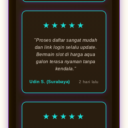
★★★★★
"Proses daftar sangat mudah
dan link login selalu update.
Bermain slot di harga aqua
galon terasa nyaman tanpa
kendala."
Udin S. (Surabaya)
2 hari lalu
★★★★★