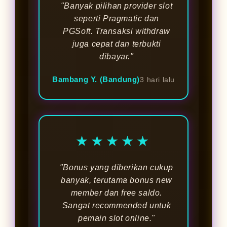
"Banyak pilihan provider slot
seperti Pragmatic dan
PGSoft. Transaksi withdraw
juga cepat dan terbukti
dibayar."
Bambang Y. (Bandung)
3 hari lalu
★★★★★
"Bonus yang diberikan cukup
banyak, terutama bonus new
member dan free saldo.
Sangat recommended untuk
pemain slot online."