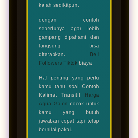
kalah sedikitpun.
dengan contoh
seperlunya agar lebih
gampang dipahami dan
langsung bisa
diterapkan.
Beli
Followers Tiktok
biaya
Hal penting yang perlu
kamu tahu soal Contoh
Kalimat Transitif
Harga
Aqua Galon
cocok untuk
kamu yang butuh
jawaban cepat tapi tetap
bernilai pakai.