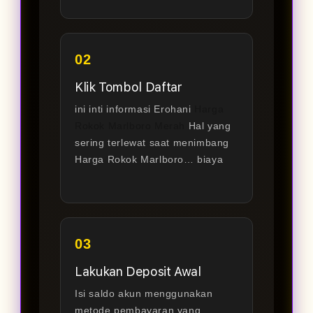
02
Klik Tombol Daftar
ini inti informasi Erohani
Harga
Rokok Marlboro Merah
Hal yang
sering terlewat saat menimbang
Harga Rokok Marlboro… biaya
03
Lakukan Deposit Awal
Isi saldo akun menggunakan
metode pembayaran yang