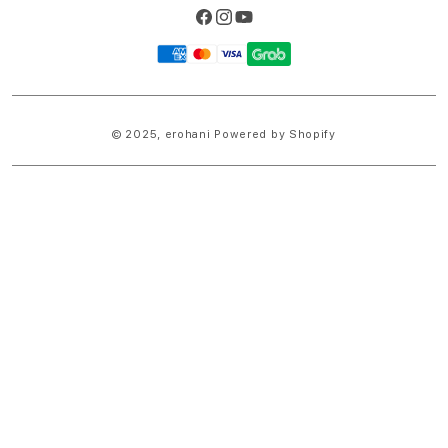
Facebook
Instagram
YouTube
Payment
methods
© 2025,
erohani
Powered by Shopify