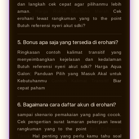
dan langkah cek cepat agar pilihanmu lebih
aman.
Harga Rokok Marlboro Merah
Cek
erohani lewat rangkuman yang to the point
Butuh referensi nyeri akut sdki?
5. Bonus apa saja yang tersedia di erohani?
Ringkasan contoh kalimat transitif yang
menyeimbangkan kejelasan dan kedalaman
Butuh referensi nyeri akut sdki? Harga Aqua
Galon: Panduan Pilih yang Masuk Akal untuk
Kebutuhanmu
Contoh Kalimat Transitif
Biar
cepat paham
6. Bagaimana cara daftar akun di erohani?
sampai skenario pemakaian yang paling cocok.
Cek pengertian surat lamaran pekerjaan lewat
rangkuman yang to the point
Beli Followers
Tiktok
Hal penting yang perlu kamu tahu soal