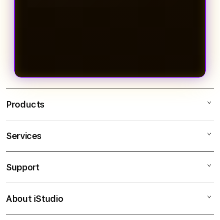
Products
Services
erohani
SLOT ONLINE
Support
AppleCare+
SITUS SLOT GACOR
Corporate
SLOT GACOR
About iStudio
My Account
Slot Online
SITUS SLOT ONLINE
Collection & Delivery