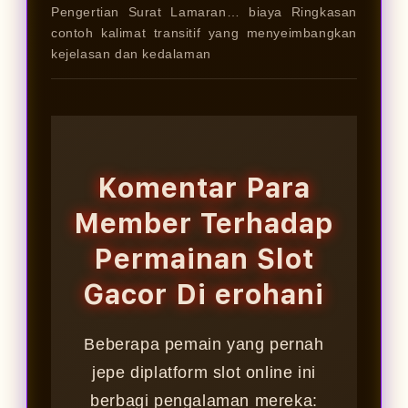
Pengertian Surat Lamaran… biaya Ringkasan
contoh kalimat transitif yang menyeimbangkan
kejelasan dan kedalaman
Komentar Para
Member Terhadap
Permainan Slot
Gacor Di erohani
Beberapa pemain yang pernah
jepe diplatform slot online ini
berbagi pengalaman mereka: