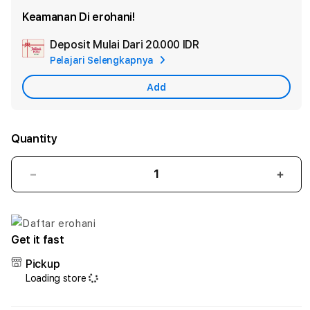
Keamanan Di erohani!
Deposit Mulai Dari
20.000 IDR
Add
Pelajari Selengkapnya
Apple
Care
Add
Quantity
Decrease
Incr
quantity
quant
for
for
erohani
eroh
#
#
Get it fast
Biar
Biar
Pickup
cepat
cepa
Loading store
paham,
paha
ini
ini