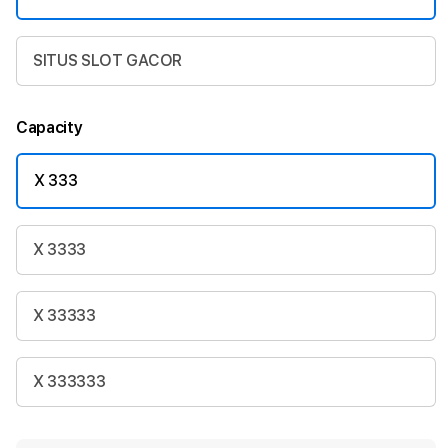
SITUS SLOT GACOR
Capacity
X 333
X 3333
X 33333
X 333333