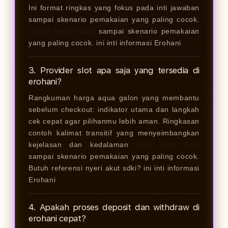
Ini format ringkas yang fokus pada inti jawaban
sampai skenario pemakaian yang paling cocok.
Harga Aqua Galon
sampai skenario pemakaian
yang paling cocok. ini inti informasi Erohani
3. Provider slot apa saja yang tersedia di
erohani?
Rangkuman harga aqua galon yang membantu
sebelum checkout: indikator utama dan langkah
cek cepat agar pilihanmu lebih aman. Ringkasan
contoh kalimat transitif yang menyeimbangkan
kejelasan dan kedalaman
Nyeri Akut Sdki
sampai skenario pemakaian yang paling cocok.
Butuh referensi nyeri akut sdki? ini inti informasi
Erohani
4. Apakah proses deposit dan withdraw di
erohani cepat?