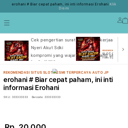
erohani # Biar cepat paham, ini inti informasi Erohani
Klik
Disini
Lo
in
REKOMENDASI SITUS SLOT RESMI TERPERCAYA AUTO JP
Cek pengertian surat lamaran pekerjaan lewa
Nyeri Akut Sdki
REKOMENDASI SITUS 
SLOT ONLINE
kompromi yang wajar biaya Hal yang sering t
From Rp. 20.000
From Rp. 20.000 Rp
REKOMENDASI SITUS SLOT RESMI TERPERCAYA AUTO JP
erohani # Biar cepat paham, ini inti
informasi Erohani
SKU:
333333333
Barcode:
333333333
Rp. 20.000