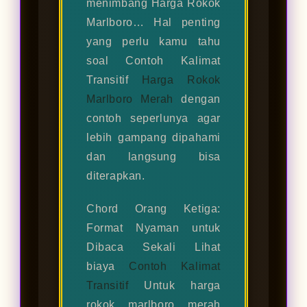
menimbang Harga Rokok
Marlboro… Hal penting
yang perlu kamu tahu
soal Contoh Kalimat
Transitif
Harga Rokok
Marlboro Merah
dengan
contoh seperlunya agar
lebih gampang dipahami
dan langsung bisa
diterapkan.
Chord Orang Ketiga:
Format Nyaman untuk
Dibaca Sekali Lihat
biaya
Contoh Kalimat
Transitif
Untuk harga
rokok marlboro merah