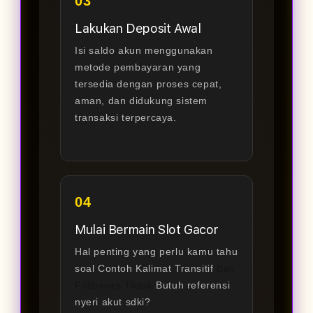
03
Lakukan Deposit Awal
Isi saldo akun menggunakan
metode pembayaran yang
tersedia dengan proses cepat,
aman, dan didukung sistem
transaksi terpercaya.
04
Mulai Bermain Slot Gacor
Hal penting yang perlu kamu tahu
soal Contoh Kalimat Transitif
Beli
Followers Tiktok
Butuh referensi
nyeri akut sdki?