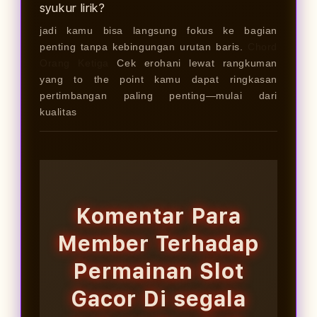
syukur lirik?
jadi kamu bisa langsung fokus ke bagian
penting tanpa kebingungan urutan baris.
Chord
Orang Ketiga
Cek erohani lewat rangkuman
yang to the point kamu dapat ringkasan
pertimbangan paling penting—mulai dari
kualitas
Komentar Para
Member Terhadap
Permainan Slot
Gacor Di segala