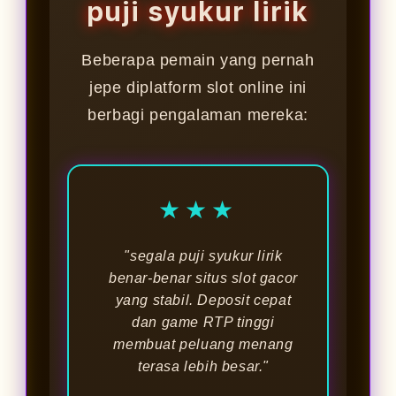
puji syukur lirik
Beberapa pemain yang pernah
jepe diplatform slot online ini
berbagi pengalaman mereka:
★★★
"segala puji syukur lirik
benar-benar situs slot gacor
yang stabil. Deposit cepat
dan game RTP tinggi
membuat peluang menang
terasa lebih besar."