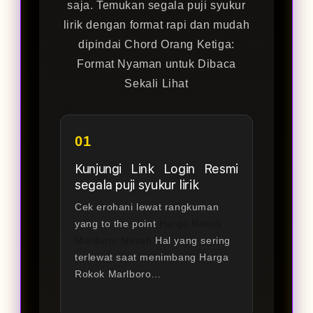
saja. Temukan segala puji syukur
lirik dengan format rapi dan mudah
dipindai Chord Orang Ketiga:
Format Nyaman untuk Dibaca
Sekali Lihat
01
Kunjungi Link Login Resmi
segala puji syukur lirik
Cek erohani lewat rangkuman
yang to the point
Harga Rokok
Marlboro Merah
Hal yang sering
terlewat saat menimbang Harga
Rokok Marlboro…