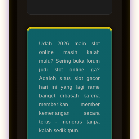
Udah 2026 main slot
online masih kalah
mulu? Sering buka forum
judi slot online ga?
Adaloh situs slot gacor
hari ini yang lagi rame
banget dibasah karena
memberikan member
kemenangan secara
terus - menerus tanpa
kalah sedikitpun.