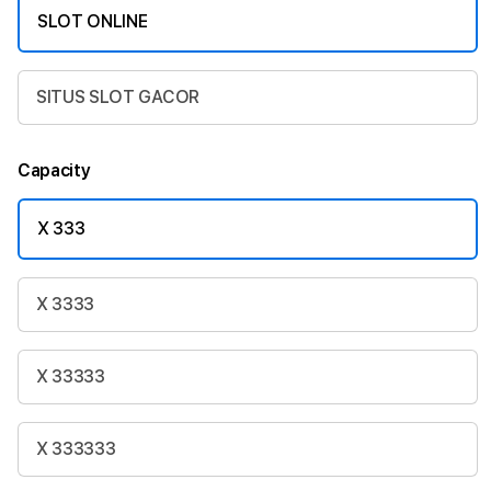
SLOT ONLINE
SITUS SLOT GACOR
Capacity
X 333
X 3333
X 33333
X 333333