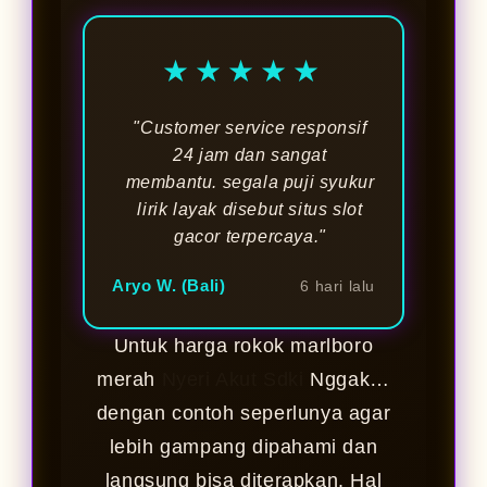
★★★★★
"Customer service responsif
24 jam dan sangat
membantu. segala puji syukur
lirik layak disebut situs slot
gacor terpercaya."
Aryo W. (Bali)
6 hari lalu
Untuk harga rokok marlboro
merah
Nyeri Akut Sdki
Nggak…
dengan contoh seperlunya agar
lebih gampang dipahami dan
langsung bisa diterapkan. Hal