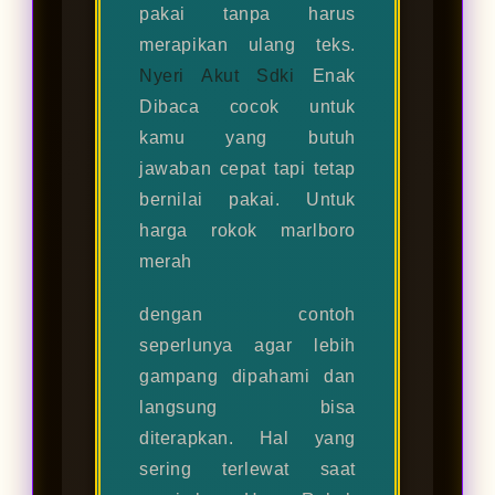
pakai tanpa harus
merapikan ulang teks.
Nyeri Akut Sdki
Enak
Dibaca cocok untuk
kamu yang butuh
jawaban cepat tapi tetap
bernilai pakai. Untuk
harga rokok marlboro
merah
dengan contoh
seperlunya agar lebih
gampang dipahami dan
langsung bisa
diterapkan. Hal yang
sering terlewat saat