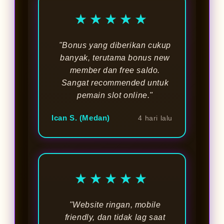
★★★★★
"Bonus yang diberikan cukup
banyak, terutama bonus new
member dan free saldo.
Sangat recommended untuk
pemain slot online."
Ican S. (Medan)
4 hari lalu
★★★★★
"Website ringan, mobile
friendly, dan tidak lag saat