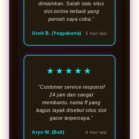
dimainkan. Salah satu situs
slot online terbaik yang
pernah saya coba."
Ucok B. (Yogyakarta)
5 hari lalu
★★★★★
"Customer service responsif
24 jam dan sangat
membantu. nama ff yang
bagus layak disebut situs slot
gacor terpercaya."
Aryo W. (Bali)
6 hari lalu