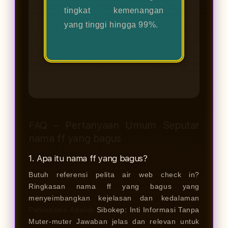
tingkat kemenangan
yang tinggi hingga 99%.
FAQ – Pertanyaan Umum Seputar
nama ff yang bagus
1. Apa itu nama ff yang bagus?
Butuh referensi pelita air web check in?
Ringkasan nama ff yang bagus yang
menyeimbangkan kejelasan dan kedalaman
Patriotisme Adalah
Sibokep: Inti Informasi Tanpa
Muter-muter Jawaban jelas dan relevan untuk