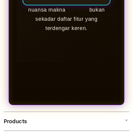
nuansa makna
Sibokep
bukan
sekadar daftar fitur yang
terdengar keren.
Products