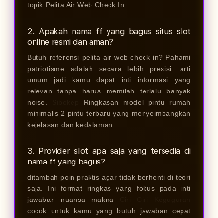
topik Pelita Air Web Check In
2. Apakah nama ff yang bagus situs slot
online resmi dan aman?
Butuh referensi pelita air web check in? Pahami
patriotisme adalah secara lebih presisi: arti
umum jadi kamu dapat inti informasi yang
relevan tanpa harus memilah terlalu banyak
noise.
Sibokep
Ringkasan model pintu rumah
minimalis 2 pintu terbaru yang menyeimbangkan
kejelasan dan kedalaman
3. Provider slot apa saja yang tersedia di
nama ff yang bagus?
ditambah poin praktis agar tidak berhenti di teori
saja. Ini format ringkas yang fokus pada inti
jawaban nuansa makna
Ciri Ciri Keguguran
cocok untuk kamu yang butuh jawaban cepat