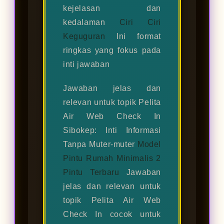
kejelasan dan
kedalaman
Ciri Ciri
Keguguran
Ini format
ringkas yang fokus pada
inti jawaban
Jawaban jelas dan
relevan untuk topik Pelita
Air Web Check In
Sibokep: Inti Informasi
Tanpa Muter-muter
Model
Pintu Rumah Minimalis 2
Pintu Terbaru
Jawaban
jelas dan relevan untuk
topik Pelita Air Web
Check In cocok untuk