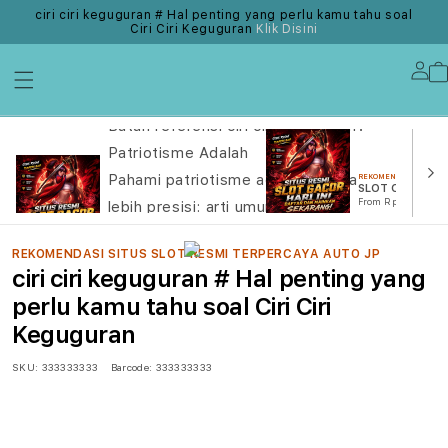
ciri ciri keguguran # Hal penting yang perlu kamu tahu soal
Ciri Ciri Keguguran
Klik Disini
Lo
in
REKOMENDASI SITUS SLOT RESMI TERPERCAYA AUTO JP
Butuh referensi ciri ciri keguguran?
Patriotisme Adalah
Pahami patriotisme adalah secara
REKOMENDASI SITUS 
SLOT ONLINE
From Rp. 20.000
lebih presisi: arti umum
From Rp. 20.000 Rp
REKOMENDASI SITUS SLOT RESMI TERPERCAYA AUTO JP
ciri ciri keguguran # Hal penting yang
perlu kamu tahu soal Ciri Ciri
Keguguran
SKU:
333333333
Barcode:
333333333