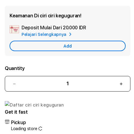
Keamanan Di ciri ciri keguguran!
Deposit Mulai Dari
20.000 IDR
Add
Pelajari Selengkapnya
Apple
Care
Add
Quantity
Decrease
Incr
quantity
quant
for
for
ciri
ciri
ciri
ciri
Get it fast
keguguran
kegu
Pickup
#
#
Loading store
Hal
Hal