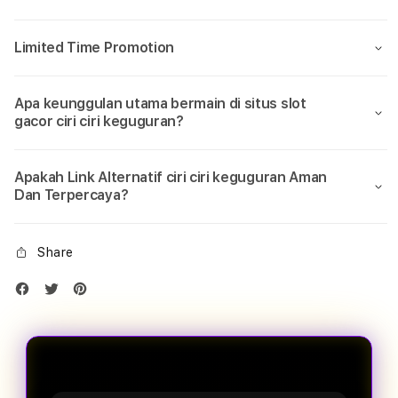
penting
pent
yang
yang
perlu
perlu
Limited Time Promotion
kamu
kamu
tahu
tahu
soal
soal
Apa keunggulan utama bermain di situs slot
Ciri
Ciri
gacor ciri ciri keguguran?
Ciri
Ciri
Keguguran
Kegu
Apakah Link Alternatif ciri ciri keguguran Aman
Dan Terpercaya?
Share