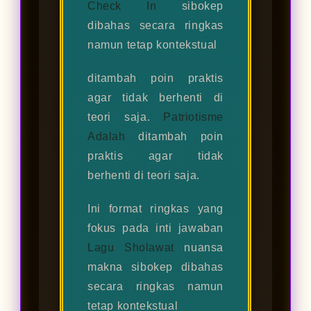
Check In
sibokep
dibahas secara ringkas
namun tetap kontekstual
ditambah poin praktis
agar tidak berhenti di
teori saja.
Patriotisme
Adalah
ditambah poin
praktis agar tidak
berhenti di teori saja.
Ini format ringkas yang
fokus pada inti jawaban
Lagu Sholawat
nuansa
makna sibokep dibahas
secara ringkas namun
tetap kontekstual