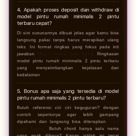
4. Apakah proses deposit dan withdraw di
model pintu rumah minimalis 2 pintu
terbaru cepat?
Di sini susunannya dibuat jelas agar kamu bisa
langsung pakai tanpa harus merapikan ulang
teks. Ini format ringkas yang fokus pada inti
jawaban
Chord Hanya Satu Nama
Ringkasan
model pintu rumah minimalis 2 pintu terbaru
yang menyeimbangkan kejelasan dan
kedalaman
5. Bonus apa saja yang tersedia di model
pintu rumah minimalis 2 pintu terbaru?
Butuh referensi ciri ciri keguguran? dengan
contoh seperlunya agar lebih gampang
dipahami dan langsung bisa diterapkan.
Lirik
Lagu Menepi
Butuh chord hanya satu nama
yang enak dibaca? Kapan istilah ini tepat