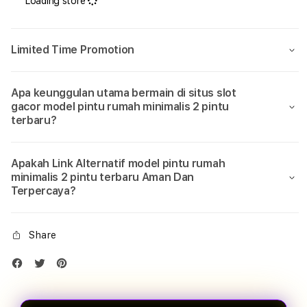
Loading store
2
2
pintu
pintu
terbaru
terb
#
#
Limited Time Promotion
Hal
Hal
penting
pent
yang
yang
Apa keunggulan utama bermain di situs slot
perlu
perlu
gacor model pintu rumah minimalis 2 pintu
kamu
kamu
terbaru?
tahu
tahu
soal
soal
Model
Mode
Apakah Link Alternatif model pintu rumah
Pintu
Pintu
minimalis 2 pintu terbaru Aman Dan
Terpercaya?
Rumah…
Rum
Share