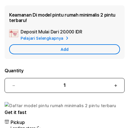
Keamanan Di model pintu rumah minimalis 2 pintu
terbaru!
Deposit Mulai Dari
20.000 IDR
Add
Pelajari Selengkapnya
Apple
Care
Add
Quantity
Decrease
Incr
quantity
quant
for
for
model
mode
pintu
pintu
Get it fast
rumah
ruma
Pickup
minimalis
minim