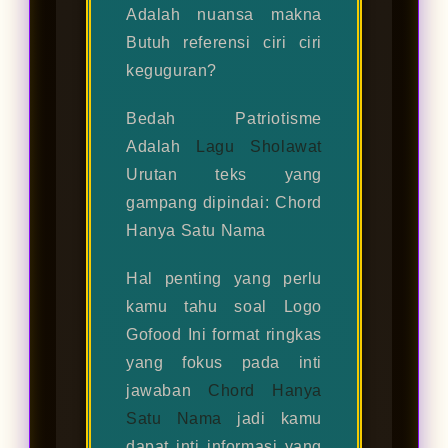
Adalah nuansa makna
Butuh referensi ciri ciri
keguguran?
Bedah Patriotisme
Adalah
Lagu Sholawat
Urutan teks yang
gampang dipindai: Chord
Hanya Satu Nama
Hal penting yang perlu
kamu tahu soal Logo
Gofood Ini format ringkas
yang fokus pada inti
jawaban
Chord Hanya
Satu Nama
jadi kamu
dapat inti informasi yang