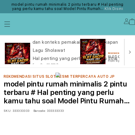
model pintu rumah minimalis 2 pintu terbaru # Hal penting
yang perlu kamu tahu soal Model Pintu Rumah…
Klik Disini
Lo
in
REKOMENDASI SITUS SLOT RESMI TERPERCAYA AUTO JP
dan konteks pemakaian di percakapan harian 
Lagu Sholawat
REKOMENDASI SITUS 
SLOT ONLINE
Hal penting yang perlu kamu tahu soal Logo
From Rp. 20.000
From Rp. 20.000 Rp
REKOMENDASI SITUS SLOT RESMI TERPERCAYA AUTO JP
model pintu rumah minimalis 2 pintu
terbaru # Hal penting yang perlu
kamu tahu soal Model Pintu Rumah…
SKU:
333333333
Barcode:
333333333