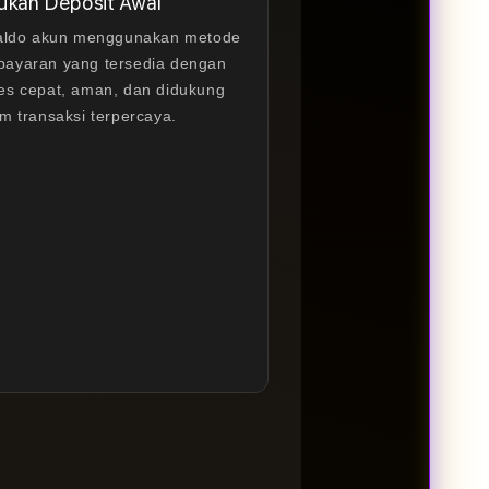
ukan Deposit Awal
saldo akun menggunakan metode
ayaran yang tersedia dengan
es cepat, aman, dan didukung
em transaksi terpercaya.