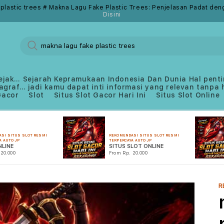
 plastic trees # Makna Lagu Fake Plastic Trees: Penjelasan Padat d
Disini
sejak…
Sejarah Kepramukaan Indonesia Dan Dunia
Hal penti
graf… jadi kamu dapat inti informasi yang relevan tanpa 
Gacor
Slot
Situs Slot Gacor Hari Ini
Situs Slot Online
SI SITUS SLOT RESMI
REKOMENDASI SITUS SLOT RESMI
A AUTO JP
TERPERCAYA AUTO JP
NLINE
SITUS SLOT ONLINE
 20.000
From Rp. 20.000
R