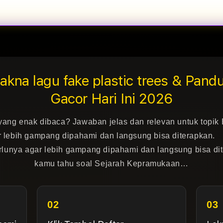
media
9
in
modal
kna lagu fake plastic trees & Pandu
Gacor Hari Ini 2026
yang enak dibaca? Jawaban jelas dan relevan untuk topi
 lebih gampang dipahami dan langsung bisa diterapkan.
S
lunya agar lebih gampang dipahami dan langsung bisa dit
kamu tahu soal Sejarah Kepramukaan…
02
03