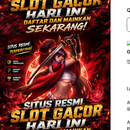
Q
Open
media
5
in
G
modal
L
A
g
A
p