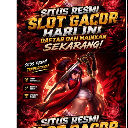
Open
media
2
in
modal