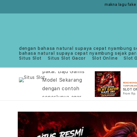
makna lagu fake
REKOMENDASI SITUS SLOT RESMI
TERPERCAYA AUTO JP
cocok untuk kamu
yang butuh
dengan bahasa natural supaya cepat nyambung 
bahasa natural supaya cepat nyambung sejak para
jawaban cepat tapi
Situs Slot
Situs Slot Gacor
Slot Online
Slot 
tetap bernilai
pakai.
Baju Gamis
Model Sekarang
REKOMENDA
TERPERCAY
dengan contoh
SLOT O
From Rp.
seperlunya agar
lebih gampang
Skip to
dipahami dan
product
langsung bisa
information
diterapkan.