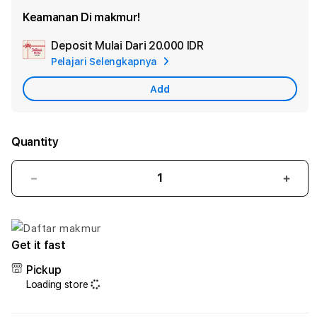
Keamanan Di makmur!
Deposit Mulai Dari
20.000 IDR
Add
Pelajari Selengkapnya
Apple
Care
Add
Quantity
Decrease
Incr
quantity
quant
for
for
makmur
makm
#
#
Get it fast
Biar
Biar
Pickup
cepat
cepa
Loading store
paham,
paha
ini
ini