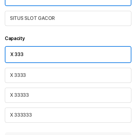
SITUS SLOT GACOR
Capacity
X 333
X 3333
X 33333
X 333333