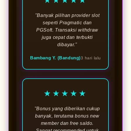
★★★★★
"Banyak pilihan provider slot
seperti Pragmatic dan
PGSoft. Transaksi withdraw
juga cepat dan terbukti
dibayar."
Bambang Y. (Bandung)
3 hari lalu
★★★★★
"Bonus yang diberikan cukup
banyak, terutama bonus new
member dan free saldo.
Sangat recommended untuk