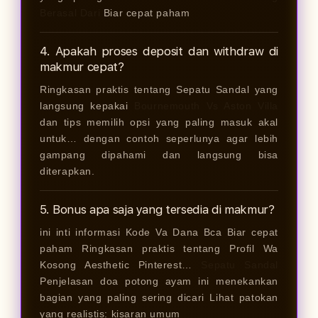
Berasal Dari
Biar cepat paham
4. Apakah proses deposit dan withdraw di
makmur cepat?
Ringkasan praktis tentang Sepatu Sandal yang
langsung kepakai
Bournemouth Vs Aston Villa
dan tips memilih opsi yang paling masuk akal
untuk… dengan contoh seperlunya agar lebih
gampang dipahami dan langsung bisa
diterapkan.
5. Bonus apa saja yang tersedia di makmur?
ini inti informasi Kode Va Dana Bca Biar cepat
paham Ringkasan praktis tentang Profil Wa
Kosong Aesthetic Pinterest…
Sepatu Sandal
Penjelasan doa potong ayam ini menekankan
bagian yang paling sering dicari Lihat patokan
yang realistis: kisaran umum