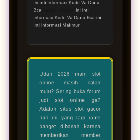
ini inti informasi Kode Va Dana
Bca
Sepatu Sandal
ini inti
informasi Kode Va Dana Bca ini
inti informasi Makmur
Udah 2026 main slot
online masih kalah
mulu? Sering buka forum
judi slot online ga?
Adaloh situs slot gacor
hari ini yang lagi rame
banget dibasah karena
memberikan member