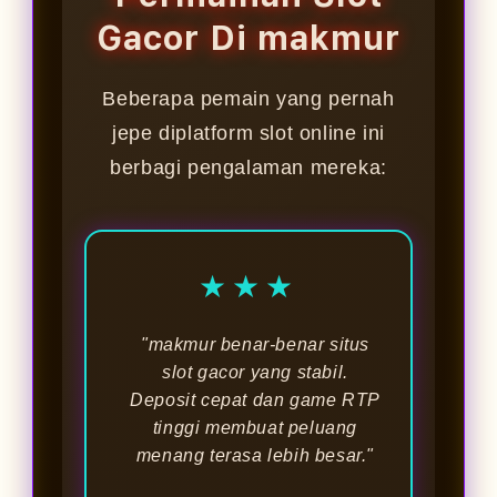
Gacor Di makmur
Beberapa pemain yang pernah
jepe diplatform slot online ini
berbagi pengalaman mereka:
★★★
"makmur benar-benar situs
slot gacor yang stabil.
Deposit cepat dan game RTP
tinggi membuat peluang
menang terasa lebih besar."