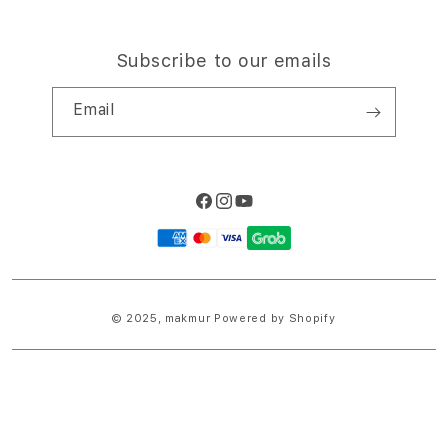
Subscribe to our emails
Email
Facebook
Instagram
YouTube
Payment
methods
© 2025,
makmur
Powered by Shopify