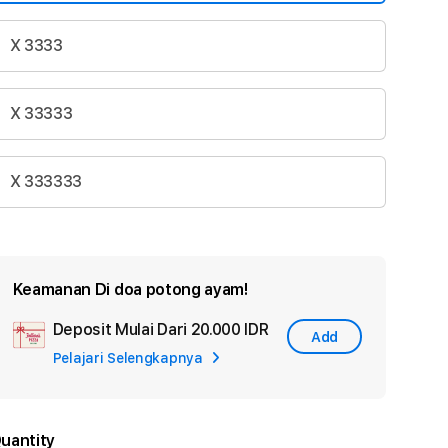
X 3333
X 33333
X 333333
Keamanan Di doa potong ayam!
Deposit Mulai Dari
20.000 IDR
Add
Add
Pelajari Selengkapnya
Apple
Care
uantity