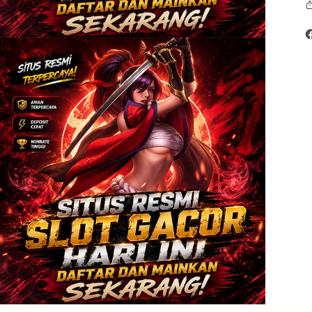
Open
media
7
in
modal
Open