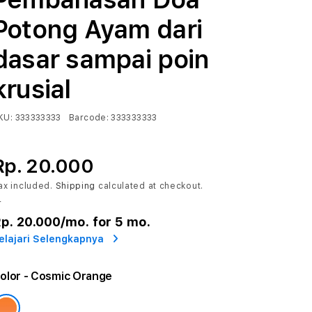
Potong Ayam dari
dasar sampai poin
krusial
KU:
333333333
Barcode:
333333333
Rp. 20.000
ax included.
Shipping
calculated at checkout.
r
p. 20.000
/mo. for 5 mo.
elajari Selengkapnya
olor
- Cosmic Orange