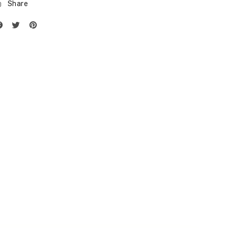
Share