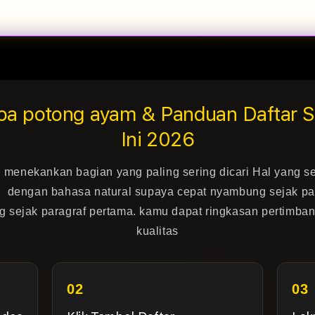
media
9
in
modal
oa potong ayam & Panduan Daftar Si
Ini 2026
ni menekankan bagian yang paling sering dicari Hal yang 
2
dengan bahasa natural supaya cepat nyambung sejak pa
g sejak paragraf pertama. kamu dapat ringkasan pertimban
kualitas
02
03