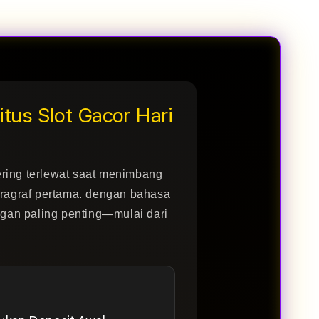
tus Slot Gacor Hari
sering terlewat saat menimbang
ragraf pertama. dengan bahasa
gan paling penting—mulai dari