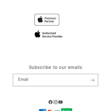
SLOT GACOR TERPOPULER
Find an iStudio near you
Contact Us
Trade-in
SLOT
Why Shop at iStudio
FAQ
Traveller’s Reservation
Elush Corporate Website
Privacy Policy
Site Terms of Use
Subscribe to our emails
Email
Facebook
Instagram
YouTube
Payment