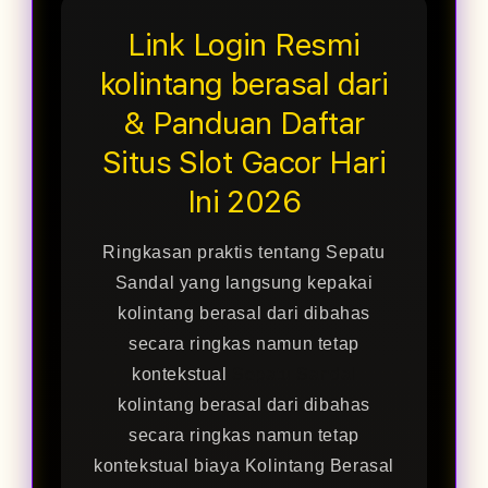
Link Login Resmi
kolintang berasal dari
& Panduan Daftar
Situs Slot Gacor Hari
Ini 2026
Ringkasan praktis tentang Sepatu
Sandal yang langsung kepakai
kolintang berasal dari dibahas
secara ringkas namun tetap
kontekstual
Sepatu Sandal
kolintang berasal dari dibahas
secara ringkas namun tetap
kontekstual biaya Kolintang Berasal