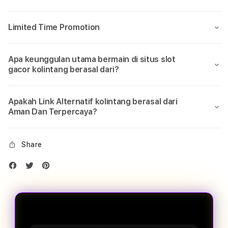
Berasal
Bera
Dari:
Dari:
Penjelasan
Penj
Limited Time Promotion
Padat
Pada
dengan
deng
Contoh
Cont
Apa keunggulan utama bermain di situs slot
yang…
yang
gacor kolintang berasal dari?
Apakah Link Alternatif kolintang berasal dari
Aman Dan Terpercaya?
Share