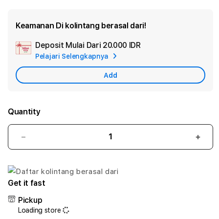
Keamanan Di kolintang berasal dari!
Deposit Mulai Dari
20.000 IDR
Add
Pelajari Selengkapnya
Apple
Care
Add
Quantity
Decrease
Incr
quantity
quant
for
for
kolintang
kolin
berasal
bera
Get it fast
dari
dari
Pickup
#
#
Loading store
Kolintang
Kolin