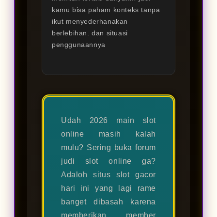
kamu bisa paham konteks tanpa
ikut menyederhanakan
berlebihan. dan situasi
penggunaannya
Udah 2026 main slot
online masih kalah
mulu? Sering buka forum
judi slot online ga?
Adaloh situs slot gacor
hari ini yang lagi rame
banget dibasah karena
memberikan member