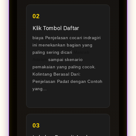
02
Klik Tombol Daftar
biaya Penjelasan cocari indragiri
ini menekankan bagian yang
paling sering dicari
Makrab
Adalah
sampai skenario
pemakaian yang paling cocok.
Kolintang Berasal Dari:
Penjelasan Padat dengan Contoh
yang…
03