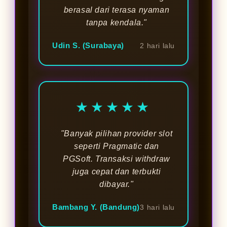
berasal dari terasa nyaman
tanpa kendala."
Udin S. (Surabaya)
2 hari lalu
★★★★★
"Banyak pilihan provider slot
seperti Pragmatic dan
PGSoft. Transaksi withdraw
juga cepat dan terbukti
dibayar."
Bambang Y. (Bandung)
3 hari lalu