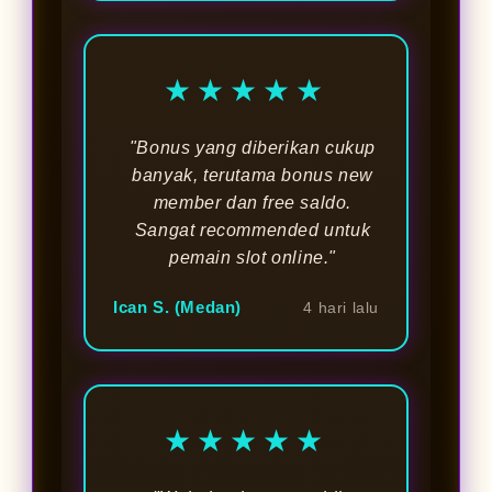
★★★★★
"Bonus yang diberikan cukup
banyak, terutama bonus new
member dan free saldo.
Sangat recommended untuk
pemain slot online."
Ican S. (Medan)
4 hari lalu
★★★★★