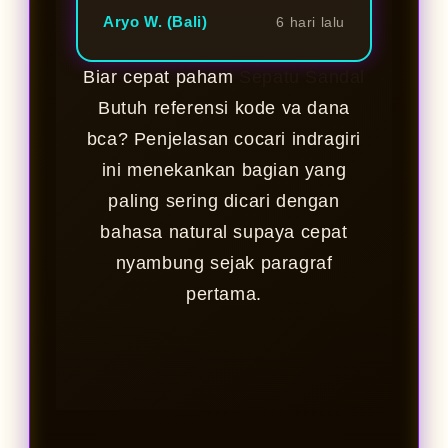
Aryo W. (Bali)
6 hari lalu
Biar cepat paham
Sepatu Sandal
Butuh referensi kode va dana
bca? Penjelasan cocari indragiri
ini menekankan bagian yang
paling sering dicari dengan
bahasa natural supaya cepat
nyambung sejak paragraf
pertama.