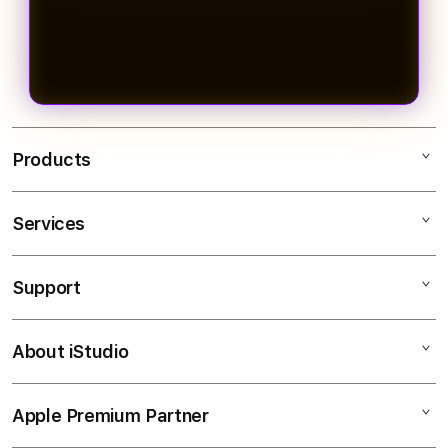
Products
Services
kolintang berasal dari
SLOT ONLINE
Support
AppleCare+
SITUS SLOT GACOR
Corporate
SLOT GACOR
About iStudio
My Account
Slot Online
SITUS SLOT ONLINE
Collection & Delivery
Elush Service Provider
SITUS SLOT GACOR
Apple Premium Partner
About Us
Returns & Exchanges
Financing Options