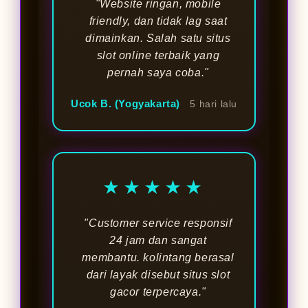
"Website ringan, mobile
friendly, dan tidak lag saat
dimainkan. Salah satu situs
slot online terbaik yang
pernah saya coba."
Ucok B. (Yogyakarta)
5 hari lalu
★★★★★
"Customer service responsif
24 jam dan sangat
membantu. kolintang berasal
dari layak disebut situs slot
gacor terpercaya."