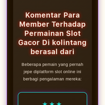
Komentar Para
Member Terhadap
Permainan Slot
Gacor Di kolintang
berasal dari
Beberapa pemain yang pernah
jepe diplatform slot online ini
berbagi pengalaman mereka:
★★★