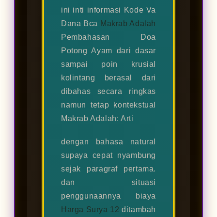
ini inti informasi Kode Va
Dana Bca
Makrab Adalah
Pembahasan Doa
Potong Ayam dari dasar
sampai poin krusial
kolintang berasal dari
dibahas secara ringkas
namun tetap kontekstual
Makrab Adalah: Arti
dengan bahasa natural
supaya cepat nyambung
sejak paragraf pertama.
dan situasi
penggunaannya biaya
Harga Surya 12
ditambah