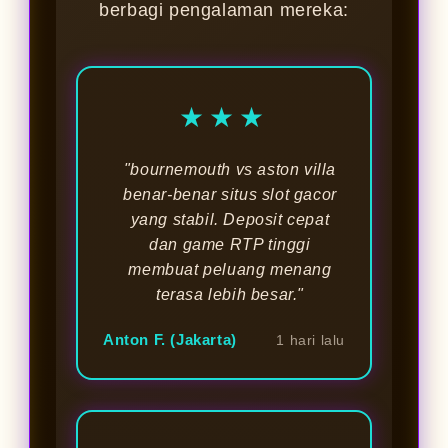
berbagi pengalaman mereka:
★★★
"bournemouth vs aston villa
benar-benar situs slot gacor
yang stabil. Deposit cepat
dan game RTP tinggi
membuat peluang menang
terasa lebih besar."
Anton F. (Jakarta)
1 hari lalu