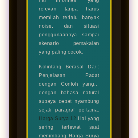
inti informasi yang
relevan tanpa harus
memilah terlalu banyak
noise. dan situasi
penggunaannya sampai
skenario pemakaian
yang paling cocok.
Kolintang Berasal Dari:
Penjelasan Padat
dengan Contoh yang…
dengan bahasa natural
supaya cepat nyambung
sejak paragraf pertama.
Harga Surya 12
Hal yang
sering terlewat saat
menimbang Harga Surya