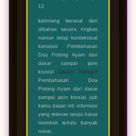
12
kolintang berasal dari
dibahas secara ringkas
namun tetap kontekstual
konotasi Pembahasan
Doa Potong Ayam dari
dasar sampai poin
krusial
Cocari Indragiri
Pembahasan Doa
Potong Ayam dari dasar
sampai poin krusial jadi
kamu dapat inti informasi
yang relevan tanpa harus
memilah terlalu banyak
noise.