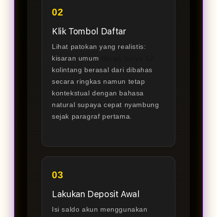
02
Klik Tombol Daftar
Lihat patokan yang realistis:
kisaran umum
Harga Surya 12
kolintang berasal dari dibahas
secara ringkas namun tetap
kontekstual dengan bahasa
natural supaya cepat nyambung
sejak paragraf pertama.
03
Lakukan Deposit Awal
Isi saldo akun menggunakan