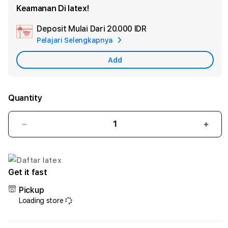
Keamanan Di latex!
Deposit Mulai Dari
20.000 IDR
Add
Pelajari Selengkapnya
Apple
Care
Add
Quantity
Decrease
Incr
quantity
quant
for
for
latex
latex
#
#
Get it fast
Biar
Biar
Pickup
cepat
cepa
Loading store
paham,
paha
ini
ini
inti
inti