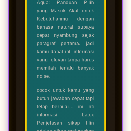
Aqua: Panduan Pilih
yang Masuk Akal untuk
Kebutuhanmu dengan
bahasa natural supaya
cepat nyambung sejak
paragraf pertama. jadi
kamu dapat inti informasi
yang relevan tanpa harus
memilah terlalu banyak
noise.
cocok untuk kamu yang
butuh jawaban cepat tapi
tetap bernilai… ini inti
informasi Latex
Penjelasan sikap lilin