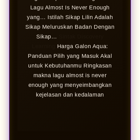
Lagu Almost Is Never Enough
yang… Istilah Sikap Lilin Adalah
Sikap Meluruskan Badan Dengan
Sikap…
Sintak Discovery
Learning
Harga Galon Aqua:
Panduan Pilih yang Masuk Akal
untuk Kebutuhanmu Ringkasan
makna lagu almost is never
enough yang menyeimbangkan
kejelasan dan kedalaman