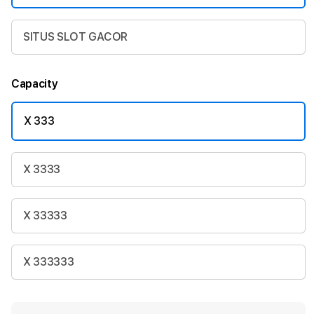
SITUS SLOT GACOR
Capacity
X 333
X 3333
X 33333
X 333333