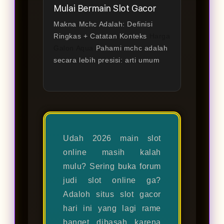
Mulai Bermain Slot Gacor
Makna Mchc Adalah: Definisi
Ringkas + Catatan Konteks
Harga
Galon Aqua
Pahami mchc adalah
secara lebih presisi: arti umum
Udah 2026 main slot
online masih kalah
mulu? Sering buka forum
judi slot online ga?
Adaloh situs slot gacor
hari ini yang lagi rame
banget dibasah karena