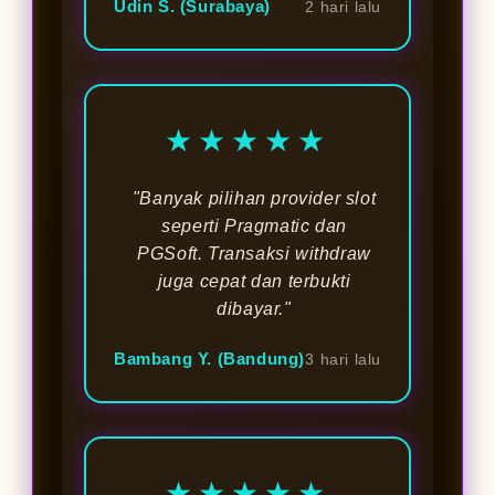
Udin S. (Surabaya)
2 hari lalu
★★★★★
"Banyak pilihan provider slot
seperti Pragmatic dan
PGSoft. Transaksi withdraw
juga cepat dan terbukti
dibayar."
Bambang Y. (Bandung)
3 hari lalu
★★★★★