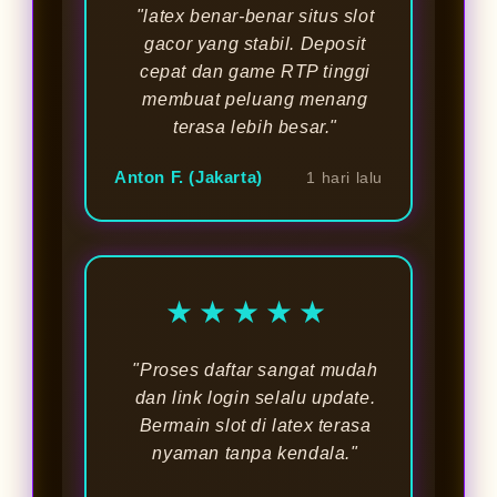
"latex benar-benar situs slot
gacor yang stabil. Deposit
cepat dan game RTP tinggi
membuat peluang menang
terasa lebih besar."
Anton F. (Jakarta)
1 hari lalu
★★★★★
"Proses daftar sangat mudah
dan link login selalu update.
Bermain slot di latex terasa
nyaman tanpa kendala."