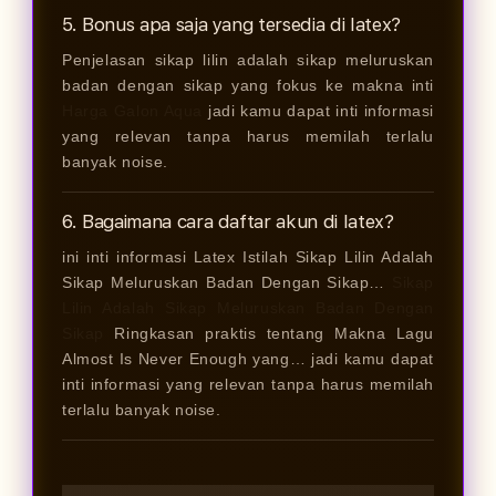
5. Bonus apa saja yang tersedia di latex?
Penjelasan sikap lilin adalah sikap meluruskan
badan dengan sikap yang fokus ke makna inti
Harga Galon Aqua
jadi kamu dapat inti informasi
yang relevan tanpa harus memilah terlalu
banyak noise.
6. Bagaimana cara daftar akun di latex?
ini inti informasi Latex Istilah Sikap Lilin Adalah
Sikap Meluruskan Badan Dengan Sikap…
Sikap
Lilin Adalah Sikap Meluruskan Badan Dengan
Sikap
Ringkasan praktis tentang Makna Lagu
Almost Is Never Enough yang… jadi kamu dapat
inti informasi yang relevan tanpa harus memilah
terlalu banyak noise.