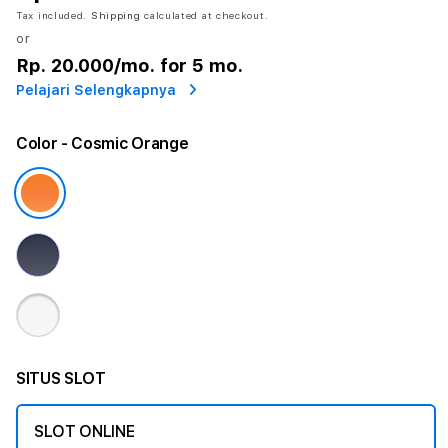
Tax included.
Shipping
calculated at checkout.
or
Rp. 20.000
/mo. for 5 mo.
Pelajari Selengkapnya
Color
- Cosmic Orange
SITUS SLOT
SLOT ONLINE