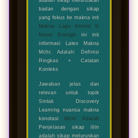
adalah sikap meluruskan
badan dengan sikap
yang fokus ke makna inti
Makna Lagu Almost Is
Never Enough
ini inti
informasi Latex Makna
Mchc Adalah: Definisi
Ringkas + Catatan
Konteks
Jawaban jelas dan
relevan untuk topik
Sintak Discovery
Learning nuansa makna
konotasi
Mchc Adalah
Penjelasan sikap lilin
adalah sikap meluruskan