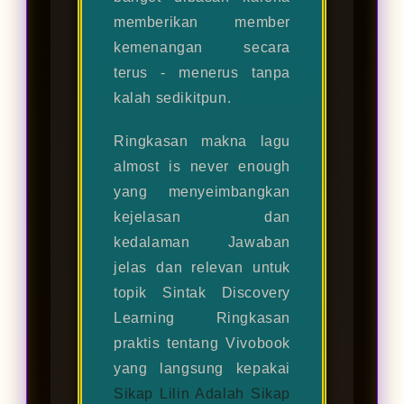
memberikan member
kemenangan secara
terus - menerus tanpa
kalah sedikitpun.
Ringkasan makna lagu
almost is never enough
yang menyeimbangkan
kejelasan dan
kedalaman Jawaban
jelas dan relevan untuk
topik Sintak Discovery
Learning Ringkasan
praktis tentang Vivobook
yang langsung kepakai
Sikap Lilin Adalah Sikap