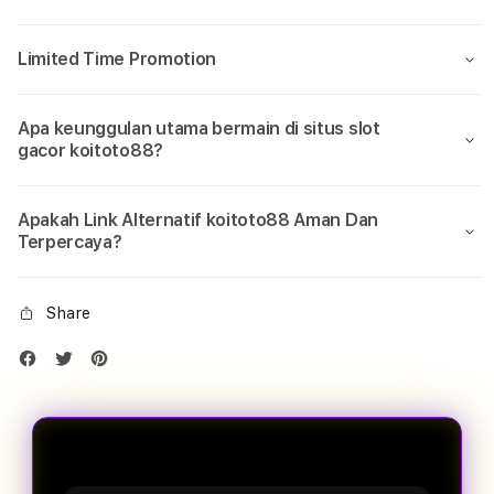
Situs
Situs
Slot
Slot
Maxwin
Maxw
Limited Time Promotion
Terpercaya
Terp
&
&
Bonus
Bonu
Apa keunggulan utama bermain di situs slot
Terbaru
Terb
gacor koitoto88?
Apakah Link Alternatif koitoto88 Aman Dan
Terpercaya?
Share