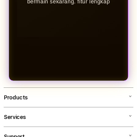
bermain sekarang. fitur lengkap
Products
Services
koitoto88
SLOT ONLINE
Support