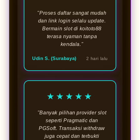
"Proses daftar sangat mudah
dan link login selalu update.
Bermain slot di koitoto88
terasa nyaman tanpa
kendala."
Udin S. (Surabaya)
2 hari lalu
★★★★★
"Banyak pilihan provider slot
seperti Pragmatic dan
PGSoft. Transaksi withdraw
juga cepat dan terbukti