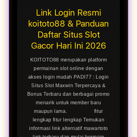
Link Login Resmi
koitoto88 & Panduan
Daftar Situs Slot
Gacor Hari Ini 2026
KOITOTO88 merupakan platform
permainan slot online dengan
akses login mudah PADI77 : Login
Situs Slot Maxwin Terpercaya &
Bonus Terbaru dan berbagai promo
menarik untuk member baru
maupun lama.
Qqindobet
fitur
lengkap fitur lengkap Temukan
informasi link alternatif mawartoto
link terbaru dan mulai bermain