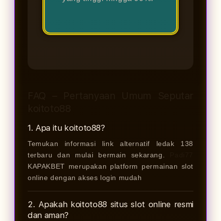
FAQ – Pertanyaan Umum Seputar
koitoto88
1. Apa itu koitoto88?
Temukan informasi link alternatif ledak 138
terbaru dan mulai bermain sekarang.
Padi77
KAPAKBET merupakan platform permainan slot
online dengan akses login mudah
2. Apakah koitoto88 situs slot online resmi
dan aman?