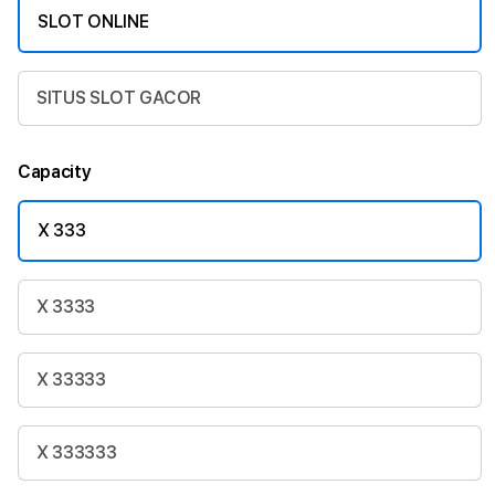
SLOT ONLINE
SITUS SLOT GACOR
Capacity
X 333
X 3333
X 33333
X 333333