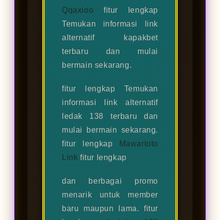
Qqaxioo
fitur lengkap
Temukan informasi link
alternatif kapakbet
terbaru dan mulai
bermain sekarang.
fitur lengkap Temukan
informasi link alternatif
ledak 138 terbaru dan
mulai bermain sekarang.
fitur lengkap
Mawartoto
Link
fitur lengkap
dan berbagai promo
menarik untuk member
baru maupun lama. fitur