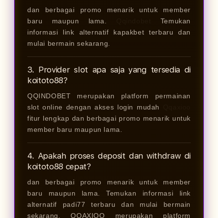
dan berbagai promo menarik untuk member
baru maupun lama.
Qqindobet
Temukan
informasi link alternatif kapakbet terbaru dan
mulai bermain sekarang.
3. Provider slot apa saja yang tersedia di
koitoto88?
QQINDOBET merupakan platform permainan
slot online dengan akses login mudah
Qqaxioo
fitur lengkap dan berbagai promo menarik untuk
member baru maupun lama.
4. Apakah proses deposit dan withdraw di
koitoto88 cepat?
dan berbagai promo menarik untuk member
baru maupun lama. Temukan informasi link
alternatif padi77 terbaru dan mulai bermain
sekarang. QQAXIOO merupakan platform