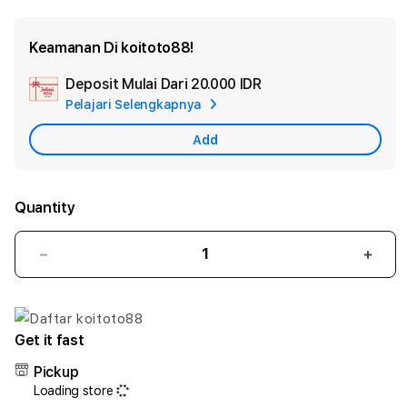
Keamanan Di koitoto88!
Deposit Mulai Dari
20.000 IDR
Add
Pelajari Selengkapnya
Apple
Care
Add
Quantity
Decrease
Incr
quantity
quant
for
for
koitoto88
koit
#
#
Get it fast
KOITOTO88
KOIT
Pickup
:
:
Loading store
Login
Logi