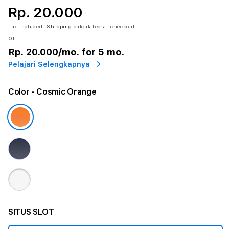
Rp. 20.000
Tax included.
Shipping
calculated at checkout.
or
Rp. 20.000
/mo. for 5 mo.
Pelajari Selengkapnya
Color
- Cosmic Orange
SITUS SLOT