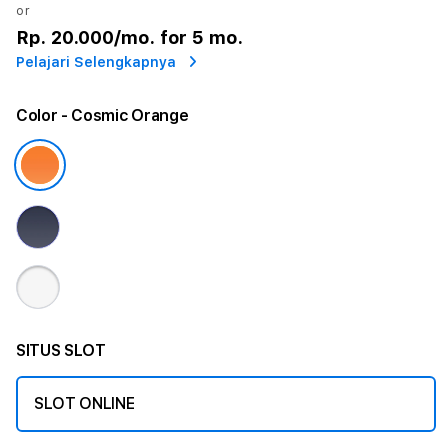
or
Rp. 20.000
/mo. for 5 mo.
Pelajari Selengkapnya
Color
- Cosmic Orange
SITUS SLOT
SLOT ONLINE