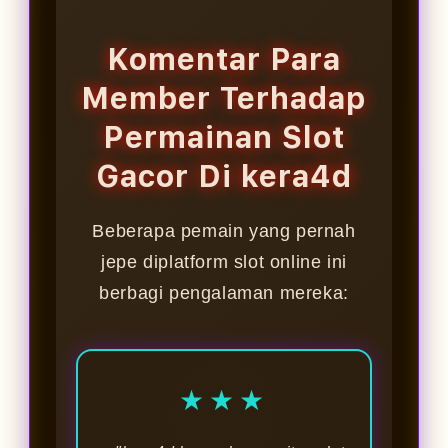
Komentar Para
Member Terhadap
Permainan Slot
Gacor Di kera4d
Beberapa pemain yang pernah
jepe diplatform slot online ini
berbagi pengalaman mereka:
★★★