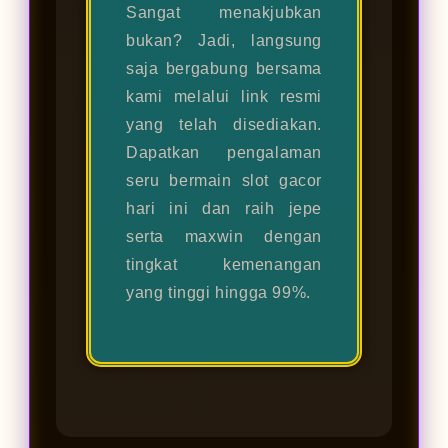
Sangat menakjubkan
bukan? Jadi, langsung
saja bergabung bersama
kami melalui link resmi
yang telah disediakan.
Dapatkan pengalaman
seru bermain slot gacor
hari ini dan raih jepe
serta maxwin dengan
tingkat kemenangan
yang tinggi hingga 99%.