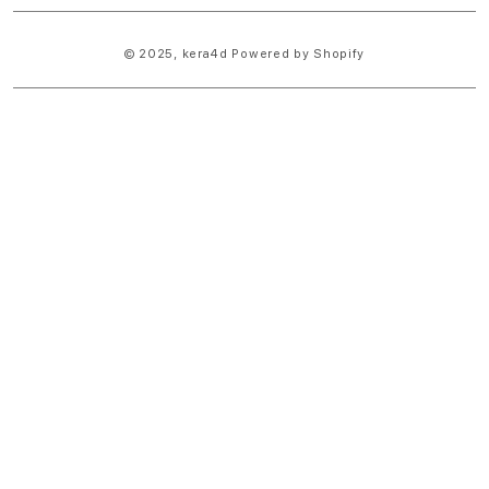
© 2025,
kera4d
Powered by Shopify