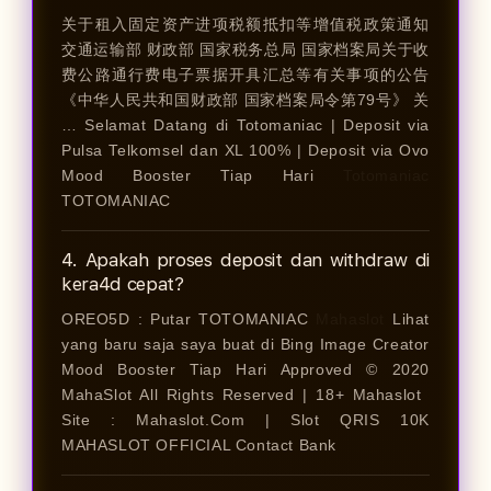
关于租入固定资产进项税额抵扣等增值税政策通知
交通运输部 财政部 国家税务总局 国家档案局关于收
费公路通行费电子票据开具汇总等有关事项的公告
《中华人民共和国财政部 国家档案局令第79号》 关
… Selamat Datang di Totomaniac | Deposit via
Pulsa Telkomsel dan XL 100% | Deposit via Ovo
Mood Booster Tiap Hari
Totomaniac
TOTOMANIAC
4. Apakah proses deposit dan withdraw di
kera4d cepat?
OREO5D : Putar TOTOMANIAC
Mahaslot
Lihat
yang baru saja saya buat di Bing Image Creator
Mood Booster Tiap Hari Approved © 2020
MahaSlot All Rights Reserved | 18+ Mahaslot ️
Site : Mahaslot.Com | Slot QRIS 10K
MAHASLOT OFFICIAL Contact Bank