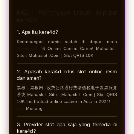
FAQ – Pertanyaan Umum Seputar
kera4d
1. Apa itu kera4d?
Kemenangan manis sudah di depan mata
Asentogel
T6 Online Casino Cairin! Mahaslot ️
Site : Mahaslot .Com | Slot QRIS 10K
2. Apakah kera4d situs slot online resmi
dan aman?
票根 - 票根网 -收费公路通行费增值税电子发票服务
系统 Mahaslot ️ Site : Mahaslot .Com | Slot QRIS
10K the hottest online casino in Asia in 2024!
T6
Slot
Menang
3. Provider slot apa saja yang tersedia di
kera4d?