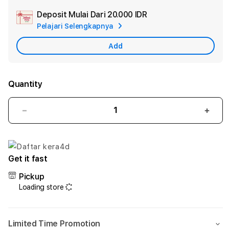
Deposit Mulai Dari
20.000 IDR
Add
Pelajari Selengkapnya
Apple
Care
Add
Quantity
Decrease
Incr
quantity
quant
for
for
kera4d
kera
#
#
Get it fast
kera4d
kera
Pickup
-
-
Loading store
Mencari
Menc
Limited Time Promotion