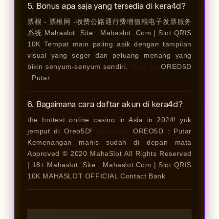
5. Bonus apa saja yang tersedia di kera4d?
票根 - 票根网 -收费公路通行费增值税电子发票服务
系统 Mahaslot ️ Site : Mahaslot .Com | Slot QRIS
10K Tempat main paling asik dengan tampilan
visual yang seger dan peluang menang yang
bikin senyum-senyum sendiri.
Oreo 5d
OREO5D
: Putar
6. Bagaimana cara daftar akun di kera4d?
the hottest online casino in Asia in 2024! yuk
jemput di Oreo5D!
Asentogel
OREO5D : Putar
Kemenangan manis sudah di depan mata
Approved © 2020 MahaSlot All Rights Reserved
| 18+ Mahaslot ️ Site : Mahaslot.Com | Slot QRIS
10K MAHASLOT OFFICIAL Contact Bank