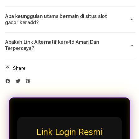
Apa keunggulan utama bermain di situs slot
gacor kera4d?
Apakah Link Alternatif kera4d Aman Dan
Terpercaya?
Share
Link Login Resmi