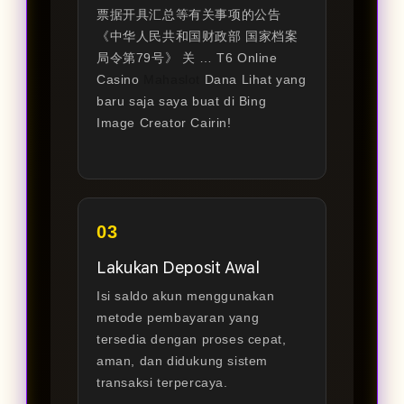
票据开具汇总等有关事项的公告
《中华人民共和国财政部 国家档案
局令第79号》 关 … T6 Online
Casino
Mahaslot
Dana Lihat yang
baru saja saya buat di Bing
Image Creator Cairin!
03
Lakukan Deposit Awal
Isi saldo akun menggunakan
metode pembayaran yang
tersedia dengan proses cepat,
aman, dan didukung sistem
transaksi terpercaya.