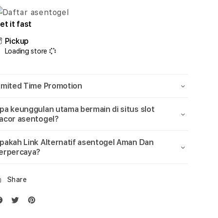
for
for
asentogel
asentogel
#
#
et it fast
票
票
Pickup
根
根
Loading store
-
-
票
票
根
根
imited Time Promotion
网
网
-
-
pa keunggulan utama bermain di situs slot
收
收
acor asentogel?
费
费
公
公
pakah Link Alternatif asentogel Aman Dan
路
路
erpercaya?
通
通
行
行
Share
费
费
增
增
值
值