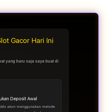
ot Gacor Hari Ini
at yang baru saja saya buat di
ukan Deposit Awal
saldo akun menggunakan metode