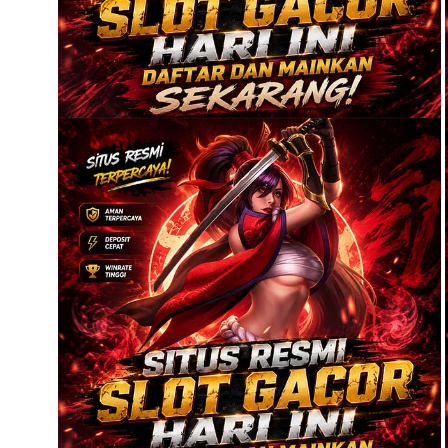
Open
media
4
in
modal