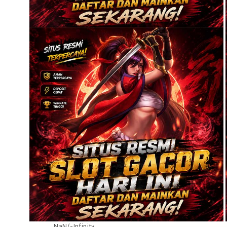
Open
media
6
in
modal
Open
of
NaN
/
-Infinity