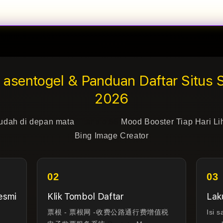
media
9
in
modal
 asentogel & Panduan Daftar Situs Sl
2026
udah di depan mata
Titanslot88
Mood Booster Tiap Hari Lih
Bing Image Creator
02
03
esmi
Klik Tombol Daftar
Lak
票根 - 票根网 -收费公路通行费增值税
Isi 