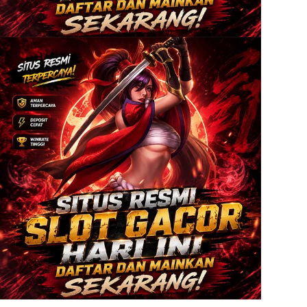
Open
media
7
in
modal
Open