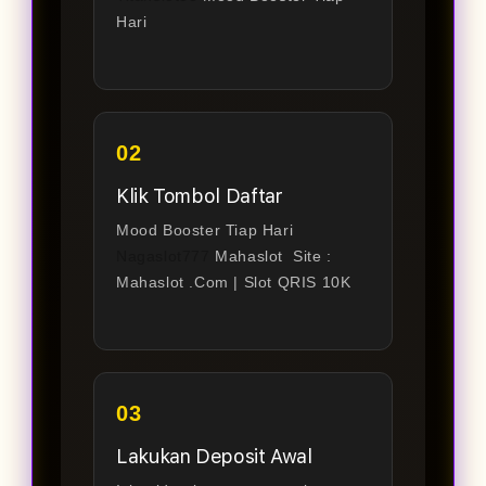
Hari
02
Klik Tombol Daftar
Mood Booster Tiap Hari
Nagaslot777
Mahaslot ️ Site :
Mahaslot .Com | Slot QRIS 10K
03
Lakukan Deposit Awal