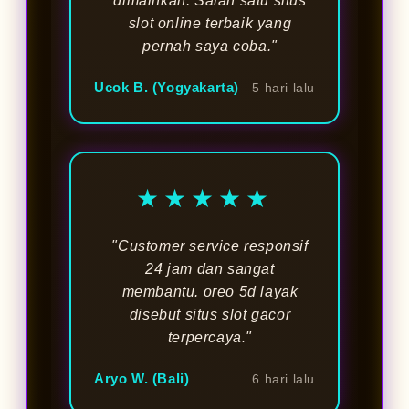
dimainkan. Salah satu situs
slot online terbaik yang
pernah saya coba."
Ucok B. (Yogyakarta)
5 hari lalu
★★★★★
"Customer service responsif
24 jam dan sangat
membantu. oreo 5d layak
disebut situs slot gacor
terpercaya."
Aryo W. (Bali)
6 hari lalu