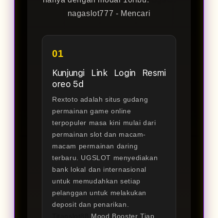
nagaslot777 - Mencari
01
Kunjungi Link Login Resmi
oreo 5d
Rextoto adalah situs gudang
permainan game online
terpopuler masa kini mulai dari
permainan slot dan macam-
macam permainan daring
terbaru. UGSLOT menyediakan
bank lokal dan internasional
untuk memudahkan setiap
pelanggan untuk melakukan
deposit dan penarikan.
Titanslot88
Mood Booster Tiap