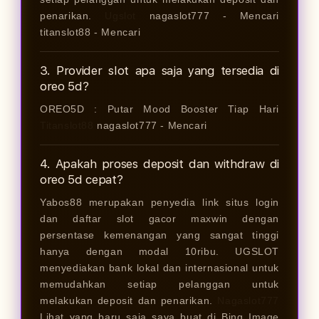
penarikan.
Ugslot
nagaslot777 - Mencari
titanslot88 - Mencari
3. Provider slot apa saja yang tersedia di
oreo 5d?
OREO5D : Putar Mood Booster Tiap Hari
Titanslot88
nagaslot777 - Mencari
4. Apakah proses deposit dan withdraw di
oreo 5d cepat?
Yabos88 merupakan penyedia link situs login
dan daftar slot gacor maxwin dengan
persentase kemenangan yang sangat tinggi
hanya dengan modal 10ribu. UGSLOT
menyediakan bank lokal dan internasional untuk
memudahkan setiap pelanggan untuk
melakukan deposit dan penarikan.
Nagaslot777
Lihat yang baru saja saya buat di Bing Image