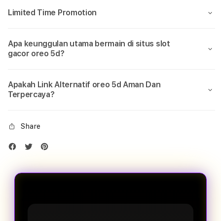
Menang,
Mena
Cairin!
Cairi
Limited Time Promotion
Mood
Moo
Booster
Boos
Tiap
Tiap
Apa keunggulan utama bermain di situs slot
Hari
Hari
gacor oreo 5d?
Apakah Link Alternatif oreo 5d Aman Dan
Terpercaya?
Share