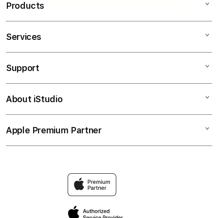
Products
Services
oreo 5d
SLOT ONLINE
Support
AppleCare+
SITUS SLOT GACOR
Corporate
SLOT GACOR
About iStudio
My Account
Slot Online
SITUS SLOT ONLINE
Collection & Delivery
Elush Service Provider
SITUS SLOT GACOR
Apple Premium Partner
About Us
Returns & Exchanges
Financing Options
SLOT GACOR TERPOPULER
Find an iStudio near you
Contact Us
Trade-in
SLOT
Why Shop at iStudio
FAQ
Traveller’s Reservation
Elush Corporate Website
Privacy Policy
Site Terms of Use