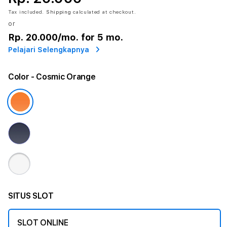
Tax included.
Shipping
calculated at checkout.
or
Rp. 20.000
/mo. for 5 mo.
Pelajari Selengkapnya
Color
- Cosmic Orange
SITUS SLOT
SLOT ONLINE