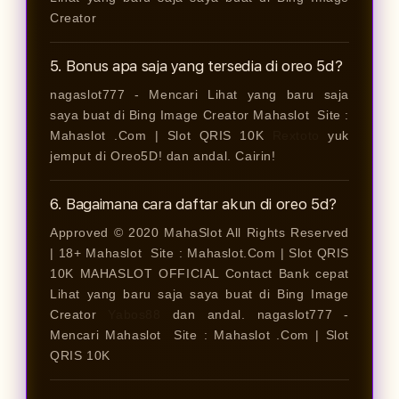
Creator
5. Bonus apa saja yang tersedia di oreo 5d?
nagaslot777 - Mencari Lihat yang baru saja
saya buat di Bing Image Creator Mahaslot ️ Site :
Mahaslot .Com | Slot QRIS 10K
Rextoto
yuk
jemput di Oreo5D! dan andal. Cairin!
6. Bagaimana cara daftar akun di oreo 5d?
Approved © 2020 MahaSlot All Rights Reserved
| 18+ Mahaslot ️ Site : Mahaslot.Com | Slot QRIS
10K MAHASLOT OFFICIAL Contact Bank cepat
Lihat yang baru saja saya buat di Bing Image
Creator
Yabos88
dan andal. nagaslot777 -
Mencari Mahaslot ️ Site : Mahaslot .Com | Slot
QRIS 10K