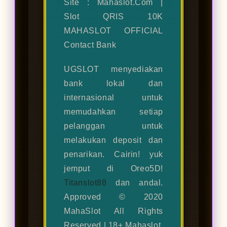
Site : Mahaslot.Com |
Slot QRIS 10K
MAHASLOT OFFICIAL
Contact Bank
UGSLOT menyediakan
bank lokal dan
internasional untuk
memudahkan setiap
pelanggan untuk
melakukan deposit dan
penarikan. Cairin! yuk
jemput di Oreo5D!
Titanslot88
dan andal.
Approved © 2020
MahaSlot All Rights
Reserved | 18+ Mahaslot ️