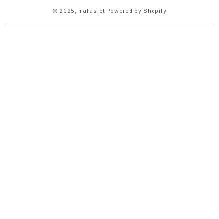
© 2025,
mahaslot
Powered by Shopify