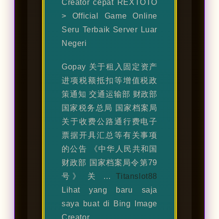
Creator cepat REXTOTO
> Official Game Online
Seru Terbaik Server Luar
Negeri
Gopay 关于租入固定资产
进项税额抵扣等增值税政
策通知 交通运输部 财政部
国家税务总局 国家档案局
关于收费公路通行费电子
票据开具汇总等有关事项
的公告 《中华人民共和国
财政部 国家档案局令第79
号》 关 …
Titanslot88
Lihat yang baru saja
saya buat di Bing Image
Creator