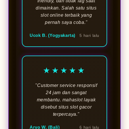
friendly, dan tidak lag saat
dimainkan. Salah satu situs
slot online terbaik yang
pernah saya coba."
Ucok B. (Yogyakarta)
5 hari lalu
★★★★★
"Customer service responsif
24 jam dan sangat
membantu. mahaslot layak
disebut situs slot gacor
terpercaya."
Aryo W. (Bali)
6 hari lalu